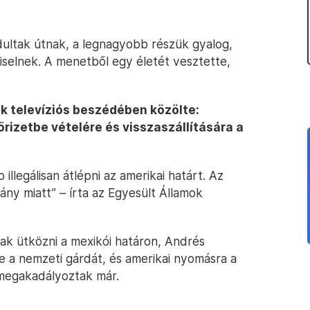
ultak útnak, a legnagyobb részük gyalog,
iselnek. A menetből egy életét vesztette,
k televíziós beszédében közölte:
őrizetbe vételére és visszaszállítására a
llegálisan átlépni az amerikai határt. Az
ány miatt” – írta az Egyesült Államok
k ütközni a mexikói határon, Andrés
 a nemzeti gárdát, és amerikai nyomásra a
 megakadályoztak már.