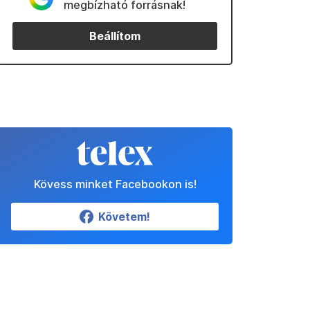
megbízható forrásnak!
Beállítom
Kövess minket Facebookon is!
Követem!