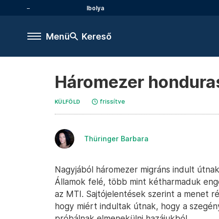
Ibolya
Menü
Kereső
Háromezer hondurasi
frissítve
KÜLFÖLD
Thüringer Barbara
Nagyjából háromezer migráns indult útna
Államok felé, több mint kétharmaduk enged
az MTI. Sajtójelentések szerint a menet r
hogy miért indultak útnak, hogy a szegén
próbálnak elmenekülni hazájukból.