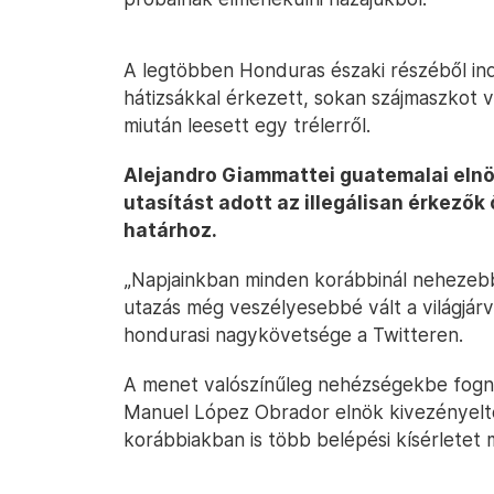
A legtöbben Honduras északi részéből ind
hátizsákkal érkezett, sokan szájmaszkot v
miután leesett egy trélerről.
Alejandro Giammattei guatemalai elnö
utasítást adott az illegálisan érkezők 
határhoz.
„Napjainkban minden korábbinál nehezebb i
utazás még veszélyesebbé vált a világjárv
hondurasi nagykövetsége a Twitteren.
A menet valószínűleg nehézségekbe fogna
Manuel López Obrador elnök kivezényelte
korábbiakban is több belépési kísérletet