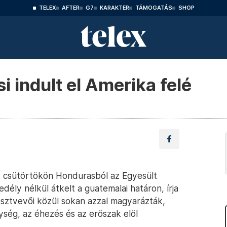
TELEX
AFTER
G7
KARAKTER
TÁMOGATÁS
SHOP
 indult el Amerika felé
k csütörtökön Hondurasból az Egyesült
ély nélkül átkelt a guatemalai határon, írja
észtvevői közül sokan azzal magyarázták,
ység, az éhezés és az erőszak elől