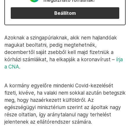
megbízható forrásnak!
Beállítom
Azoknak a szingapúriaknak, akik nem hajlandóak
magukat beoltatni, pedig megtehetnék,
decembertől saját zsebből kell majd fizetniük a
kórházi számláikat, ha elkapják a koronavírust –
írja
a CNA
.
A kormány egyelőre mindenki Covid-kezelését
fizeti, kivéve, ha valaki nem sokkal azután betegszik
meg, hogy hazaérkezett külföldről. Az
egészségügyi minisztérium szerint az ápoltak nagy
része oltatlan, így aránytalanul nagy terhelést
jelentenek az ellátórendszer számára.