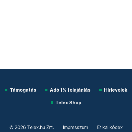
Támogatás
Adó 1% felajánlás
Hírlevelek
Telex Shop
© 2026 Telex.hu Zrt.
Impresszum
Etikai kódex