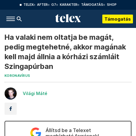
TELEX
AFTER
G7
KARAKTER
TÁMOGATÁS
SHOP
Támogatás
Ha valaki nem oltatja be magát,
pedig megtehetné, akkor magának
kell majd állnia a kórházi számláit
Szingapúrban
KORONAVÍRUS
Világi Máté
Állítsd be a Telexet