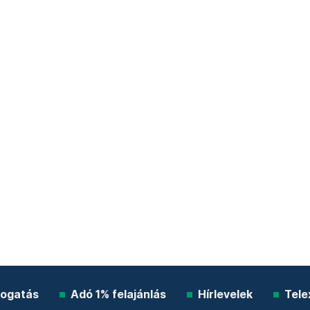
ogatás
Adó 1% felajánlás
Hírlevelek
Tele