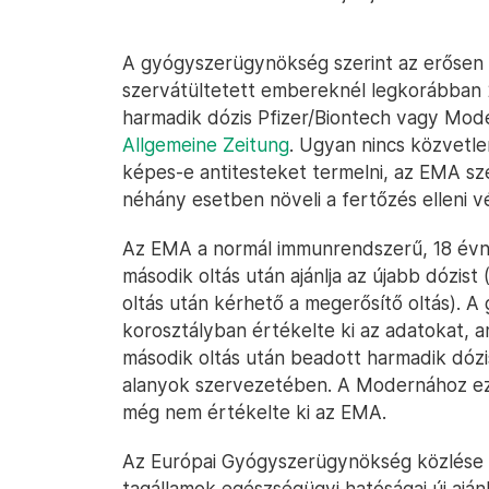
A gyógyszerügynökség szerint az erősen 
szervátültetett embereknél legkorábban 
harmadik dózis Pfizer/Biontech vagy Moder
Allgemeine Zeitung
. Ugyan nincs közvetle
képes-e antitesteket termelni, az EMA sz
néhány esetben növeli a fertőzés elleni v
Az EMA a normál immunrendszerű, 18 évn
második oltás után ajánlja az újabb dózi
oltás után kérhető a megerősítő oltás). 
korosztályban értékelte ki az adatokat, a
második oltás után beadott harmadik dózis
alanyok szervezetében. A Modernához ez
még nem értékelte ki az EMA.
Az Európai Gyógyszerügynökség közlése s
tagállamok egészségügyi hatóságai új aján