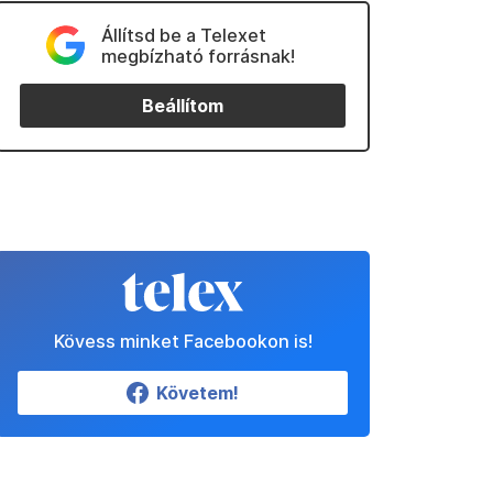
Állítsd be a Telexet
megbízható forrásnak!
Beállítom
Kövess minket Facebookon is!
Követem!