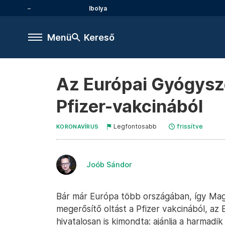
Ibolya
Menü
Kereső
Az Európai Gyógysze
Pfizer-vakcinából
Legfontosabb
frissítve
KORONAVÍRUS
Joób Sándor
Bár már Európa több országában, így Ma
megerősítő oltást a Pfizer vakcinából, 
hivatalosan is kimondta: ajánlja a harmadi