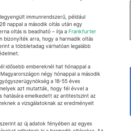
legyengült immunrendszerű, például
28 nappal a második oltás után egy
na oltás is beadható – írja a
Frankfurter
n bizonyíték arra, hogy a harmadik oltás
erint a többletadag várhatóan legalább
édelmet.
él idősebb embereknél hat hónappal a
st (Magyarországon négy hónappal a második
A gyógyszerügynökség a 18-55 éves
melyek azt mutatták, hogy fél évvel a
 hatására emelkedett az antitestszint az
eknek a vizsgálatoknak az eredményeit
zerint az új adatok fényében az egyes
lásokat adhatnak ki a harmadik oltásokra. Az