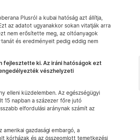
rana Plusról a kubai hatóság azt állítja,
Ezt az adatot ugyanakkor sokan vitatják arra
ezt nem erősítette meg, az oltóanyagok
rtanát és eredményeit pedig eddig nem
fejlesztette ki. Az iráni hatóságok ezt
engedélyezték vészhelyzeti
rvány elleni küzdelemben. Az egészségügyi
lt 15 napban a százezer főre jutó
osszabb elfordulási aránynak számít az
z amerikai gazdasági embargó, a
folt kórházak és az összeomlott temetkezési