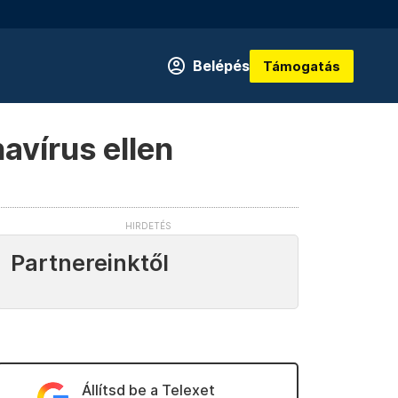
Belépés
Támogatás
avírus ellen
Partnereinktől
Állítsd be a Telexet