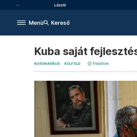
László
Menü
Kereső
Kuba saját fejleszté
frissítve
KORONAVÍRUS
KÜLFÖLD