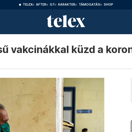
TELEX
AFTER
G7
KARAKTER
TÁMOGATÁS
SHOP
sű vakcinákkal küzd a koron