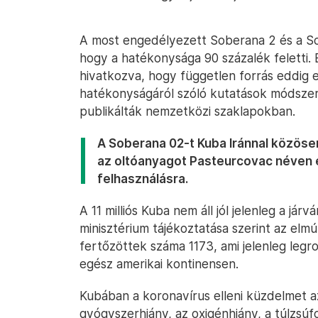
A most engedélyezett Soberana 2 és a Sobe
hogy a hatékonysága 90 százalék feletti. 
hivatkozva, hogy független forrás eddig 
hatékonyságáról szóló kutatások módsze
publikálták nemzetközi szaklapokban.
A Soberana 02-t Kuba Iránnal közösen 
az oltóanyagot Pasteurcovac néven 
felhasználásra.
A 11 milliós Kuba nem áll jól jelenleg a já
minisztérium tájékoztatása szerint az elmú
fertőzöttek száma 1173, ami jelenleg legr
egész amerikai kontinensen.
Kubában a koronavírus elleni küzdelmet a
gyógyszerhiány, az oxigénhiány, a túlzsú