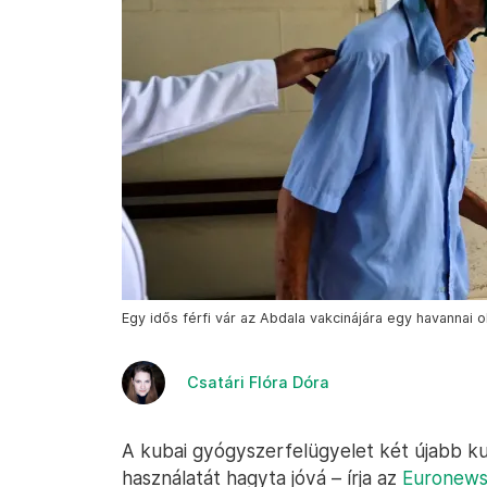
Egy idős férfi vár az Abdala vakcinájára egy havannai
Csatári Flóra Dóra
A kubai gyógyszerfelügyelet két újabb kub
használatát hagyta jóvá – írja az
Euronew