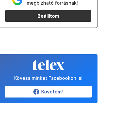
megbízható forrásnak!
Beállítom
Kövess minket Facebookon is!
Követem!