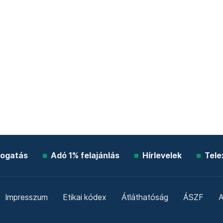
ogatás
Adó 1% felajánlás
Hírlevelek
Tele
Impresszum
Etikai kódex
Átláthatóság
ÁSZF
A
Süti beállítások
Szabályzatok
Kommentelési szabály