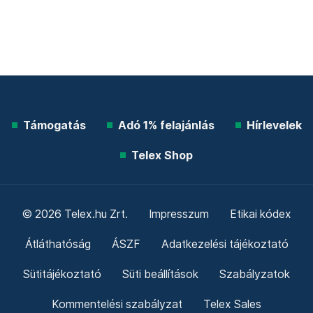
Támogatás
Adó 1% felajánlás
Hírlevelek
Telex Shop
© 2026 Telex.hu Zrt.
Impresszum
Etikai kódex
Átláthatóság
ÁSZF
Adatkezelési tájékoztató
Sütitájékoztató
Süti beállítások
Szabályzatok
Kommentelési szabályzat
Telex Sales