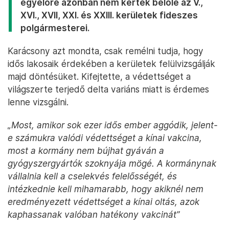
egyelőre azonban nem kértek belőle az V.,
XVI., XVII, XXI. és XXIII. kerületek fideszes
polgármesterei.
Karácsony azt mondta, csak remélni tudja, hogy
idős lakosaik érdekében a kerületek felülvizsgálják
majd döntésüket. Kifejtette, a védettséget a
világszerte terjedő delta variáns miatt is érdemes
lenne vizsgálni.
„Most, amikor sok ezer idős ember aggódik, jelent-
e számukra valódi védettséget a kínai vakcina,
most a kormány nem bújhat gyáván a
gyógyszergyártók szoknyája mögé. A kormánynak
vállalnia kell a cselekvés felelősségét, és
intézkednie kell mihamarabb, hogy akiknél nem
eredményezett védettséget a kínai oltás, azok
kaphassanak valóban hatékony vakcinát”