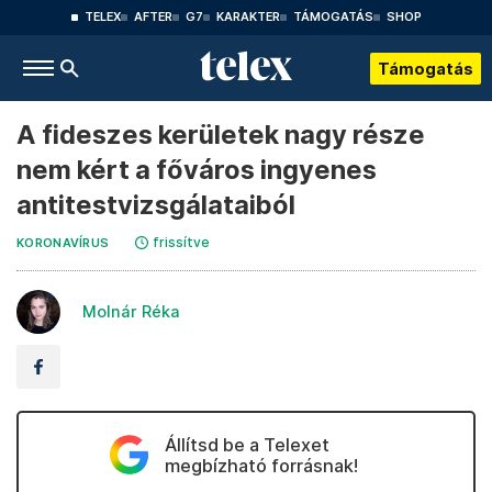
TELEX
AFTER
G7
KARAKTER
TÁMOGATÁS
SHOP
Támogatás
A fideszes kerületek nagy része
nem kért a főváros ingyenes
antitestvizsgálataiból
frissítve
KORONAVÍRUS
Molnár Réka
Állítsd be a Telexet
megbízható forrásnak!