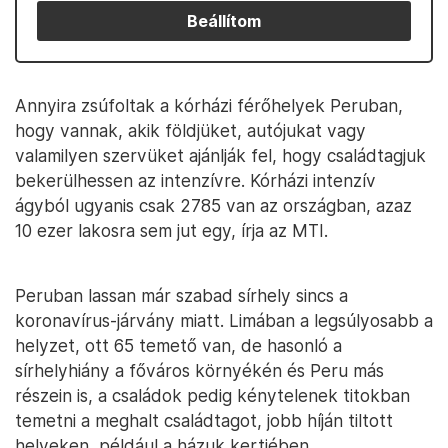
Beállítom
Annyira zsúfoltak a kórházi férőhelyek Peruban,
hogy vannak, akik földjüket, autójukat vagy
valamilyen szervüket ajánlják fel, hogy családtagjuk
bekerülhessen az intenzívre. Kórházi intenzív
ágyból ugyanis csak 2785 van az országban, azaz
10 ezer lakosra sem jut egy, írja az MTI.
Peruban lassan már szabad sírhely sincs a
koronavírus-járvány miatt. Limában a legsúlyosabb a
helyzet, ott 65 temető van, de hasonló a
sírhelyhiány a főváros környékén és Peru más
részein is, a családok pedig kénytelenek titokban
temetni a meghalt családtagot, jobb híján tiltott
helyeken, például a házuk kertjében.