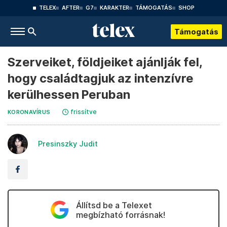
TELEX
AFTER
G7
KARAKTER
TÁMOGATÁS
SHOP
Támogatás
Szerveiket, földjeiket ajánlják fel,
hogy családtagjuk az intenzívre
kerülhessen Peruban
frissítve
KORONAVÍRUS
Presinszky Judit
Állítsd be a Telexet
megbízható forrásnak!