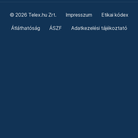
© 2026 Telex.hu Zrt.
Impresszum
Etikai kódex
Átláthatóság
ÁSZF
Adatkezelési tájékoztató
Sütitájékoztató
Süti beállítások
Szabályzatok
Kommentelési szabályzat
Telex Sales