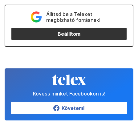
Állítsd be a Telexet
megbízható forrásnak!
Beállítom
Kövess minket Facebookon is!
Követem!