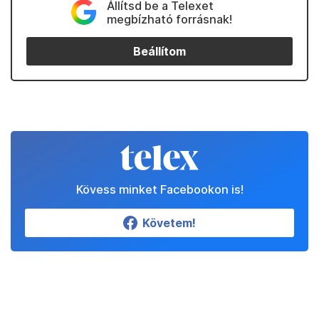
Állítsd be a Telexet
megbízható forrásnak!
Beállítom
Kövess minket Facebookon is!
Követem!