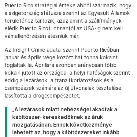
Puerto Rico stratégiai értéke abból származik, hogy
a szigetország státusza szerint az Egyesült Államok
területéhez tartozik, azaz amint a szállítmányok
elérik Puerto Ricót, onnantól az USA-ig nem kell
vámellenőrzésen átesniük már.
Az InSight Crime adatai szerint Puerto Ricóban
január és április vége között hat tonna kokaint
foglaltak le. Áprilisra azonban arányosan több
kokain jutott az országba, a helyi hatóságok szerint
eddig a lezárások, a tranzitkorlátozások és a
csempészek számára az új útvonalak tesztelése
lassította a drogcsempészetet.
„A lezárások miatt nehézségei akadtak a
kábítószer-kereskedőknek az áruk
mozgatásában. Ennek következménye
lehetett az, hogy a kábítószereket inkább