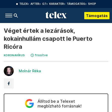
TELEX
AFTER
G7
KARAKTER
TÁMOGATÁS
SHOP
Támogatás
Véget értek a lezárások,
kokainhullám csapott le Puerto
Ricóra
frissítve
KORONAVÍRUS
Molnár Réka
Állítsd be a Telexet
megbízható forrásnak!