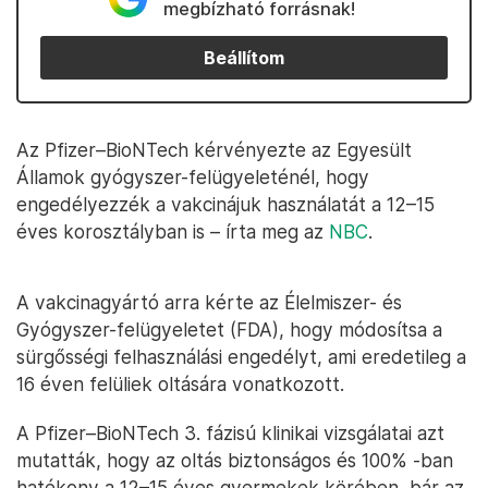
megbízható forrásnak!
Beállítom
Az Pfizer–BioNTech kérvényezte az Egyesült
Államok gyógyszer-felügyeleténél, hogy
engedélyezzék a vakcinájuk használatát a 12–15
éves korosztályban is – írta meg az
NBC
.
A vakcinagyártó arra kérte az Élelmiszer- és
Gyógyszer-felügyeletet (FDA), hogy módosítsa a
sürgősségi felhasználási engedélyt, ami eredetileg a
16 éven felüliek oltására vonatkozott.
A Pfizer–BioNTech 3. fázisú klinikai vizsgálatai azt
mutatták, hogy az oltás biztonságos és 100% -ban
hatékony a 12–15 éves gyermekek körében, bár az