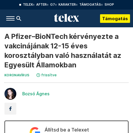
TELEX
AFTER
G7
KARAKTER
TÁMOGATÁS
SHOP
Támogatás
A Pfizer–BioNTech kérvényezte a
vakcinájának 12-15 éves
korosztályban való használatát az
Egyesült Államokban
frissítve
KORONAVÍRUS
Bozsó Ágnes
Állítsd be a Telexet