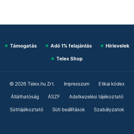
Támogatás
Adó 1% felajánlás
Hírlevelek
Telex Shop
© 2026 Telex.hu Zrt.
Impresszum
Etikai kódex
Átláthatóság
ÁSZF
Adatkezelési tájékoztató
Sütitájékoztató
Süti beállítások
Szabályzatok
Kommentelési szabályzat
Telex Sales