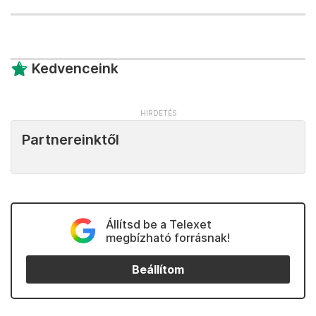
Kedvenceink
Partnereinktől
Állítsd be a Telexet
megbízható forrásnak!
Beállítom