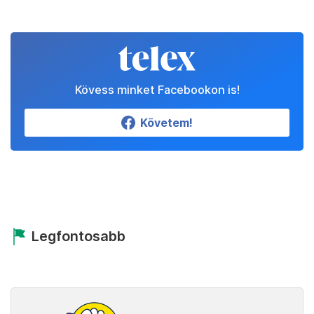
Kövess minket Facebookon is!
Követem!
Legfontosabb