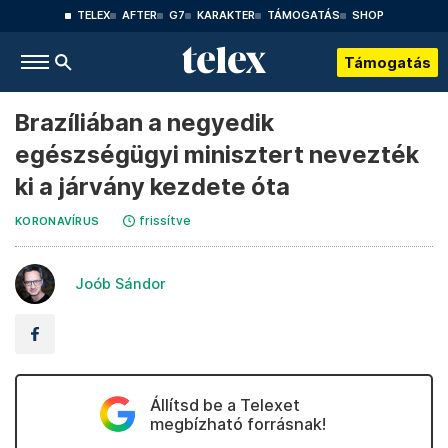
TELEX
AFTER
G7
KARAKTER
TÁMOGATÁS
SHOP
Támogatás
Brazíliában a negyedik
egészségügyi minisztert nevezték
ki a járvány kezdete óta
frissítve
KORONAVÍRUS
Joób Sándor
Állítsd be a Telexet
megbízható forrásnak!