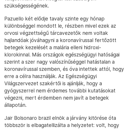
szükségességének.
Pazuello két elődje tavaly szinte egy hónap
különbséggel mondott le, részben mivel ezek az
orvosi végzettségű tárcavezetők nem voltak
hajlandóak jóváhagyni a koronavírussal fertőzött
betegek kezelését a malária elleni hidroxi-
klorokinnal. Más országok egészségügyi hatóságai
szerint a szer nagy valószínűséggel hatástalan a
koronavírussal szemben, és óva intettek attól, hogy
erre a célra használják. Az Egészségügyi
Világszervezet szakértői is ajánlják, hogy a
gyógyszerrel nem érdemes további kutatásokat
végezni, mert érdemben nem javít a betegek
állapotán.
Jair Bolsonaro brazil elnök a járvány kitörése óta
többször is elbagatellizálta a helyzetet: volt, hogy