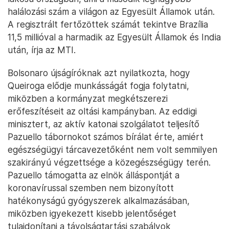
halálozási szám a világon az Egyesült Államok után.
A regisztrált fertőzöttek számát tekintve Brazília
11,5 millióval a harmadik az Egyesült Államok és India
után, írja az MTI.
Bolsonaro újságíróknak azt nyilatkozta, hogy
Queiroga elődje munkásságát fogja folytatni,
miközben a kormányzat megkétszerezi
erőfeszítéseit az oltási kampányban. Az eddigi
minisztert, az aktív katonai szolgálatot teljesítő
Pazuello tábornokot számos bírálat érte, amiért
egészségügyi tárcavezetőként nem volt semmilyen
szakirányú végzettsége a közegészségügy terén.
Pazuello támogatta az elnök álláspontját a
koronavírussal szemben nem bizonyított
hatékonyságú gyógyszerek alkalmazásában,
miközben igyekezett kisebb jelentőséget
tulajdonítani a távolságtartási szabályok