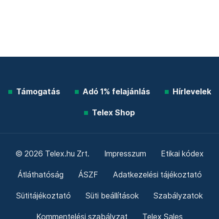
Támogatás
Adó 1% felajánlás
Hírlevelek
Telex Shop
© 2026 Telex.hu Zrt.
Impresszum
Etikai kódex
Átláthatóság
ÁSZF
Adatkezelési tájékoztató
Sütitájékoztató
Süti beállítások
Szabályzatok
Kommentelési szabályzat
Telex Sales