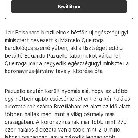
Beállítom
Jair Bolsonaro brazil elnök hétfőn új egészségügyi
minisztert nevezett ki Marcelo Queiroga
kardiológus személyében, aki a tisztséget eddig
betöltő Eduardo Pazuello tábornokot váltja fel.
Queiroga már a negyedik egészségügyi miniszter a
koronavírus-járvány tavalyi kitörése óta.
Pazuello azután került nyomás alá, hogy az utóbbi
egy hétben újabb csúcsértéket ért el a kór halálos
áldozatainak száma Brazíliában: ez alatt az idő alatt
többen haltak meg, mint a világ bármely más
országában. A koronavírusnak már több mint 279
ezer halálos áldozata van a több mint 210 millió
lakosú országban, ami a második legnagyobb