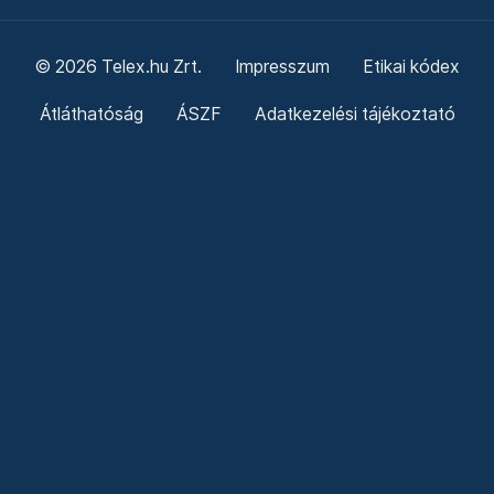
© 2026 Telex.hu Zrt.
Impresszum
Etikai kódex
Átláthatóság
ÁSZF
Adatkezelési tájékoztató
Sütitájékoztató
Süti beállítások
Szabályzatok
Kommentelési szabályzat
Telex Sales