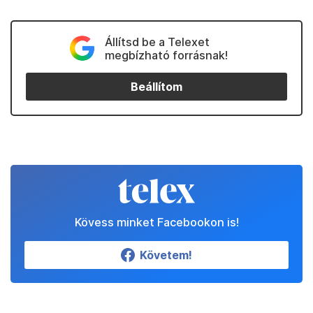
Állítsd be a Telexet
megbízható forrásnak!
Beállítom
Kövess minket Facebookon is!
Követem!