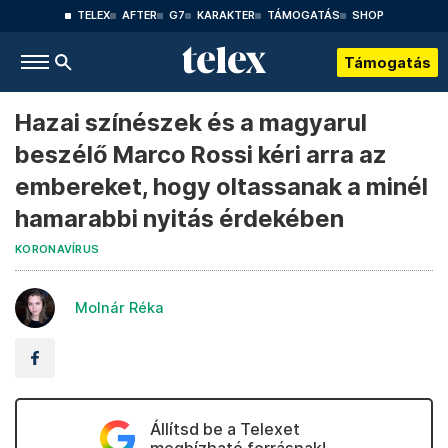
TELEX
AFTER
G7
KARAKTER
TÁMOGATÁS
SHOP
Támogatás
Hazai színészek és a magyarul
beszélő Marco Rossi kéri arra az
embereket, hogy oltassanak a minél
hamarabbi nyitás érdekében
KORONAVÍRUS
Molnár Réka
Állítsd be a Telexet