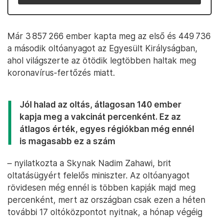
Már 3 857 266 ember kapta meg az első és 449 736
a második oltóanyagot az Egyesült Királyságban,
ahol világszerte az ötödik legtöbben haltak meg
koronavírus-fertőzés miatt.
Jól halad az oltás, átlagosan 140 ember
kapja meg a vakcinát percenként. Ez az
átlagos érték, egyes régiókban még ennél
is magasabb ez a szám
– nyilatkozta a Skynak Nadim Zahawi, brit
oltatásügyért felelős miniszter. Az oltóanyagot
rövidesen még ennél is többen kapják majd meg
percenként, mert az országban csak ezen a héten
további 17 oltóközpontot nyitnak, a hónap végéig