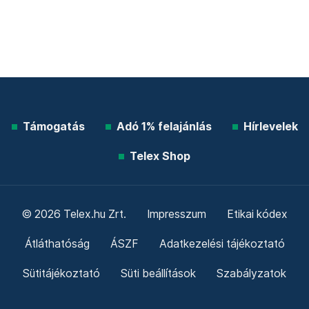
Támogatás
Adó 1% felajánlás
Hírlevelek
Telex Shop
© 2026 Telex.hu Zrt.
Impresszum
Etikai kódex
Átláthatóság
ÁSZF
Adatkezelési tájékoztató
Sütitájékoztató
Süti beállítások
Szabályzatok
Kommentelési szabályzat
Telex Sales