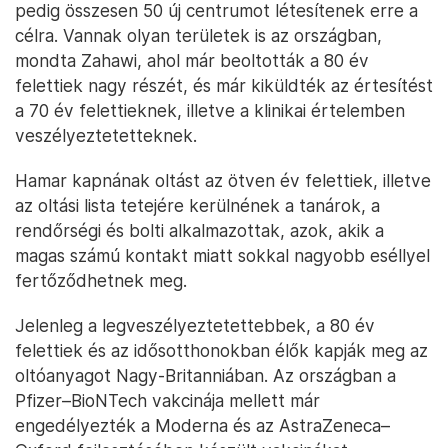
pedig összesen 50 új centrumot létesítenek erre a
célra. Vannak olyan területek is az országban,
mondta Zahawi, ahol már beoltották a 80 év
felettiek nagy részét, és már kiküldték az értesítést
a 70 év felettieknek, illetve a klinikai értelemben
veszélyeztetetteknek.
Hamar kapnának oltást az ötven év felettiek, illetve
az oltási lista tetejére kerülnének a tanárok, a
rendőrségi és bolti alkalmazottak, azok, akik a
magas számú kontakt miatt sokkal nagyobb eséllyel
fertőződhetnek meg.
Jelenleg a legveszélyeztetettebbek, a 80 év
felettiek és az idősotthonokban élők kapják meg az
oltóanyagot Nagy-Britanniában. Az országban a
Pfizer–BioNTech vakcinája mellett már
engedélyezték a Moderna és az AstraZeneca–