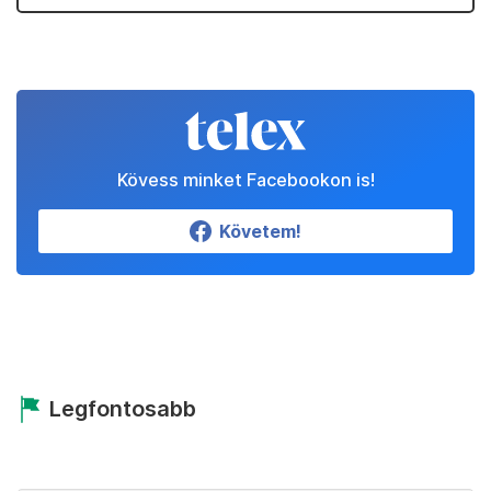
Kövess minket Facebookon is!
Követem!
Legfontosabb