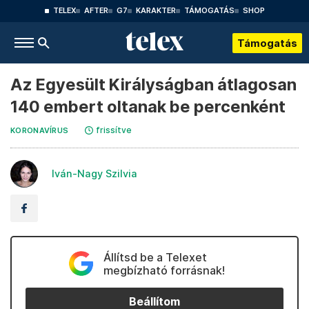
TELEX
AFTER
G7
KARAKTER
TÁMOGATÁS
SHOP
Támogatás
Az Egyesült Királyságban átlagosan
140 embert oltanak be percenként
frissítve
KORONAVÍRUS
Iván-Nagy Szilvia
Állítsd be a Telexet
megbízható forrásnak!
Beállítom