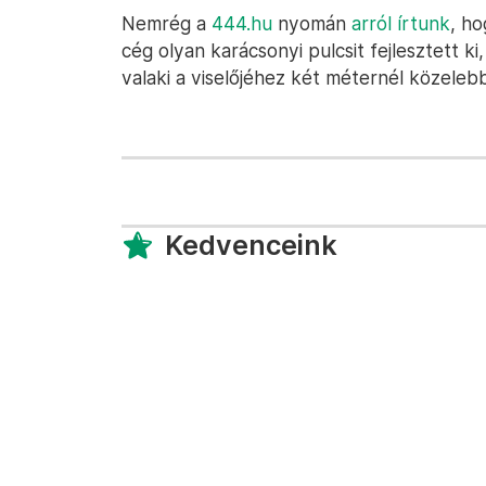
Nemrég a
444.hu
nyomán
arról írtunk
, ho
cég olyan karácsonyi pulcsit fejlesztett ki,
valaki a viselőjéhez két méternél közeleb
Kedvenceink