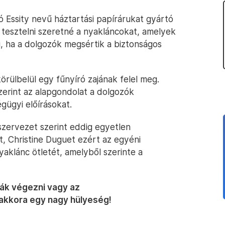
ó Essity nevű háztartási papírárukat gyártó
 tesztelni szeretné a nyakláncokat, amelyek
, ha a dolgozók megsértik a biztonságos
rülbelül egy fűnyíró zajának felel meg.
zerint az alapgondolat a dolgozók
gügyi előírásokat.
szervezet szerint eddig egyetlen
, Christine Duguet ezért az egyéni
aklánc ötletét, amelyből szerinte a
ák végezni vagy az
akkora egy nagy hülyeség!