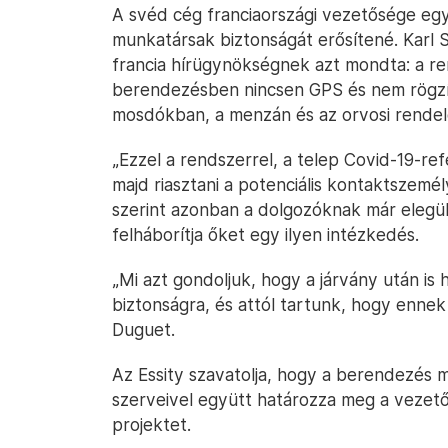
A svéd cég franciaországi vezetősége egy
munkatársak biztonságát erősítené. Karl S
francia hírügynökségnek azt mondta: a ren
berendezésben nincsen GPS és nem rögzí
mosdókban, a menzán és az orvosi rende
„Ezzel a rendszerrel, a telep Covid-19-r
majd riasztani a potenciális kontaktszemé
szerint azonban a dolgozóknak már elegük
felháborítja őket egy ilyen intézkedés.
„Mi azt gondoljuk, hogy a járvány után is 
biztonságra, és attól tartunk, hogy ennek
Duguet.
Az Essity szavatolja, hogy a berendezés m
szerveivel együtt határozza meg a vezető
projektet.