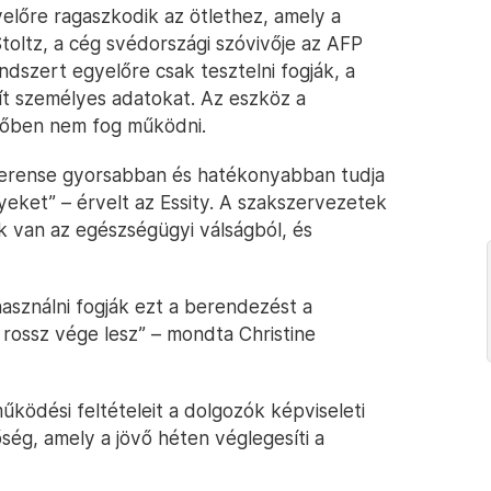
előre ragaszkodik az ötlethez, amely a
toltz, a cég svédországi szóvivője az AFP
dszert egyelőre csak tesztelni fogják, a
t személyes adatokat. Az eszköz a
lőben nem fog működni.
eferense gyorsabban és hatékonyabban tudja
lyeket” – érvelt az Essity. A szakszervezetek
 van az egészségügyi válságból, és
használni fogják ezt a berendezést a
 rossz vége lesz” – mondta Christine
űködési feltételeit a dolgozók képviseleti
ség, amely a jövő héten véglegesíti a