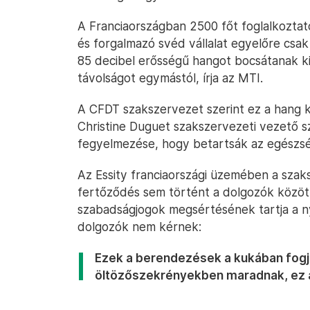
A Franciaországban 2500 főt foglalkoztat
és forgalmazó svéd vállalat egyelőre csak
85 decibel erősségű hangot bocsátanak ki
távolságot egymástól, írja az MTI.
A CFDT szakszervezet szerint ez a hang kö
Christine Duguet szakszervezeti vezető s
fegyelmezése, hogy betartsák az egészsé
Az Essity franciaországi üzemében a szak
fertőződés sem történt a dolgozók között
szabadságjogok megsértésének tartja a ny
dolgozók nem kérnek:
Ezek a berendezések a kukában fogj
öltözőszekrényekben maradnak, ez 