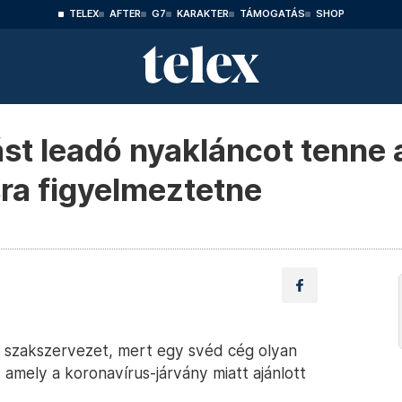
TELEX
AFTER
G7
KARAKTER
TÁMOGATÁS
SHOP
st leadó nyakláncot tenne 
sra figyelmeztetne
ik szakszervezet, mert egy svéd cég olyan
, amely a koronavírus-járvány miatt ajánlott