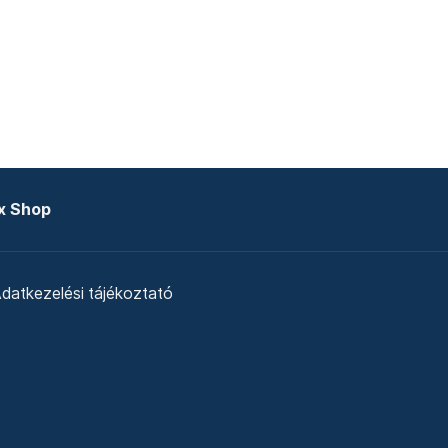
x Shop
datkezelési tájékoztató
zat
Telex Sales