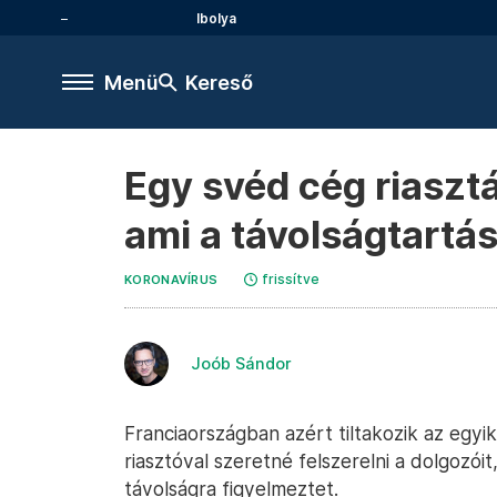
Ibolya
Menü
Kereső
Egy svéd cég riasztá
ami a távolságtartá
frissítve
KORONAVÍRUS
Joób Sándor
Franciaországban azért tiltakozik az egy
riasztóval szeretné felszerelni a dolgozóit
távolságra figyelmeztet.