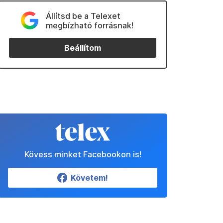
Állítsd be a Telexet
megbízható forrásnak!
Beállítom
Kövess minket Facebookon is!
Követem!