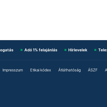
ogatás
Adó 1% felajánlás
Hírlevelek
Tele
Impresszum
Etikai kódex
Átláthatóság
ÁSZF
A
Süti beállítások
Szabályzatok
Kommentelési szabály