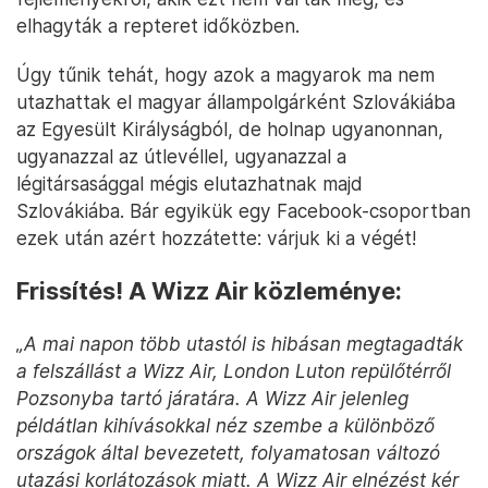
elhagyták a repteret időközben.
Úgy tűnik tehát, hogy azok a magyarok ma nem
utazhattak el magyar állampolgárként Szlovákiába
az Egyesült Királyságból, de holnap ugyanonnan,
ugyanazzal az útlevéllel, ugyanazzal a
légitársasággal mégis elutazhatnak majd
Szlovákiába. Bár egyikük egy Facebook-csoportban
ezek után azért hozzátette: várjuk ki a végét!
Frissítés! A Wizz Air közleménye:
„A mai napon több utastól is hibásan megtagadták
a felszállást a Wizz Air, London Luton repülőtérről
Pozsonyba tartó járatára. A Wizz Air jelenleg
példátlan kihívásokkal néz szembe a különböző
országok által bevezetett, folyamatosan változó
utazási korlátozások miatt. A Wizz Air elnézést kér