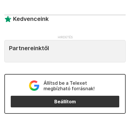
Kedvenceink
Partnereinktől
Állítsd be a Telexet
megbízható forrásnak!
Beállítom