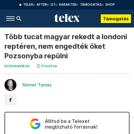
TELEX
AFTER
G7
KARAKTER
TÁMOGATÁS
SHOP
Támogatás
Több tucat magyar rekedt a londoni
reptéren, nem engedték őket
Pozsonyba repülni
frissítve
KORONAVÍRUS
Német Tamás
Állítsd be a Telexet
megbízható forrásnak!