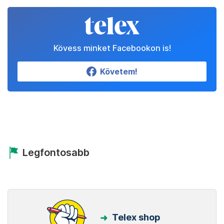
Kövess minket Facebookon is!
Követem!
Legfontosabb
Telex shop