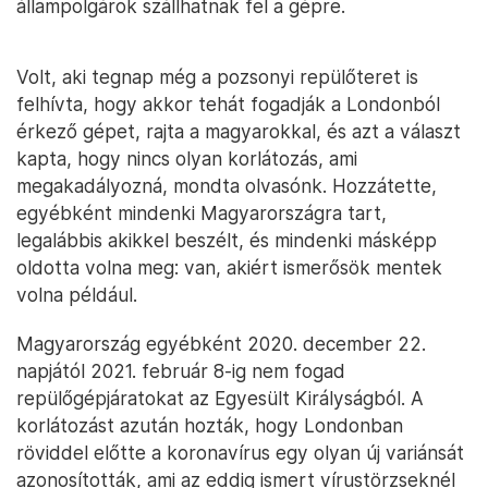
állampolgárok szállhatnak fel a gépre.
Volt, aki tegnap még a pozsonyi repülőteret is
felhívta, hogy akkor tehát fogadják a Londonból
érkező gépet, rajta a magyarokkal, és azt a választ
kapta, hogy nincs olyan korlátozás, ami
megakadályozná, mondta olvasónk. Hozzátette,
egyébként mindenki Magyarországra tart,
legalábbis akikkel beszélt, és mindenki másképp
oldotta volna meg: van, akiért ismerősök mentek
volna például.
Magyarország egyébként 2020. december 22.
napjától 2021. február 8-ig nem fogad
repülőgépjáratokat az Egyesült Királyságból. A
korlátozást azután hozták, hogy Londonban
röviddel előtte a koronavírus egy olyan új variánsát
azonosították, ami az eddig ismert vírustörzseknél