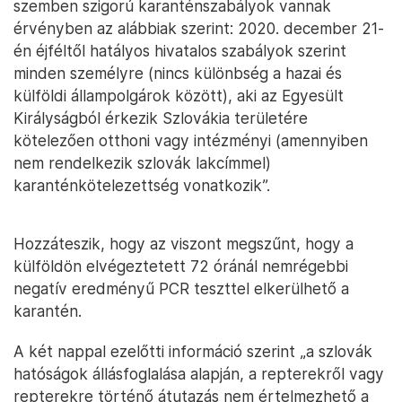
szemben szigorú karanténszabályok vannak
érvényben az alábbiak szerint: 2020. december 21-
én éjféltől hatályos hivatalos szabályok szerint
minden személyre (nincs különbség a hazai és
külföldi állampolgárok között), aki az Egyesült
Királyságból érkezik Szlovákia területére
kötelezően otthoni vagy intézményi (amennyiben
nem rendelkezik szlovák lakcímmel)
karanténkötelezettség vonatkozik”.
Hozzáteszik, hogy az viszont megszűnt, hogy a
külföldön elvégeztetett 72 óránál nemrégebbi
negatív eredményű PCR teszttel elkerülhető a
karantén.
A két nappal ezelőtti információ szerint „a szlovák
hatóságok állásfoglalása alapján, a repterekről vagy
repterekre történő átutazás nem értelmezhető a