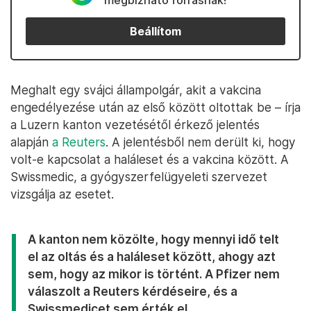
megbízható forrásnak!
Beállítom
Meghalt egy svájci állampolgár, akit a vakcina
engedélyezése után az első között oltottak be – írja
a Luzern kanton vezetésétől érkező jelentés
alapján
a Reuters
. A jelentésből nem derült ki, hogy
volt-e kapcsolat a haláleset és a vakcina között. A
Swissmedic, a gyógyszerfelügyeleti szervezet
vizsgálja az esetet.
A kanton nem közölte, hogy mennyi idő telt
el az oltás és a haláleset között, ahogy azt
sem, hogy az mikor is történt. A Pfizer nem
válaszolt a Reuters kérdéseire, és a
Swissmedicet sem érték el.