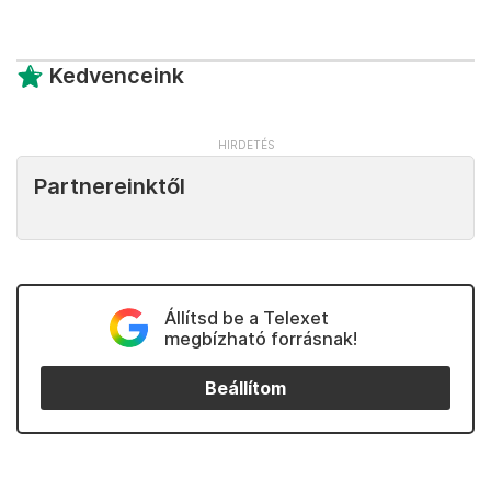
Kedvenceink
Partnereinktől
Állítsd be a Telexet
megbízható forrásnak!
Beállítom