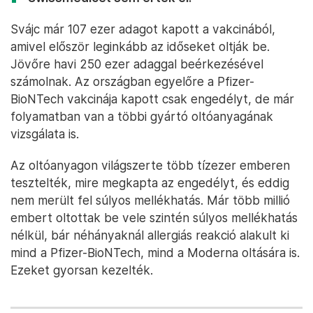
Svájc már 107 ezer adagot kapott a vakcinából,
amivel először leginkább az időseket oltják be.
Jövőre havi 250 ezer adaggal beérkezésével
számolnak. Az országban egyelőre a Pfizer-
BioNTech vakcinája kapott csak engedélyt, de már
folyamatban van a többi gyártó oltóanyagának
vizsgálata is.
Az oltóanyagon világszerte több tízezer emberen
tesztelték, mire megkapta az engedélyt, és eddig
nem merült fel súlyos mellékhatás. Már több millió
embert oltottak be vele szintén súlyos mellékhatás
nélkül, bár néhányaknál allergiás reakció alakult ki
mind a Pfizer-BioNTech, mind a Moderna oltására is.
Ezeket gyorsan kezelték.