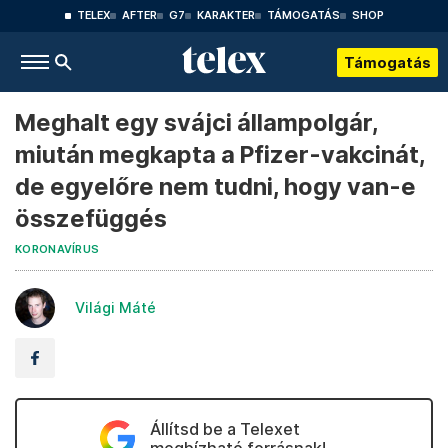
TELEX
AFTER
G7
KARAKTER
TÁMOGATÁS
SHOP
Támogatás
Meghalt egy svájci állampolgár,
miután megkapta a Pfizer-vakcinát,
de egyelőre nem tudni, hogy van-e
összefüggés
KORONAVÍRUS
Világi Máté
Állítsd be a Telexet