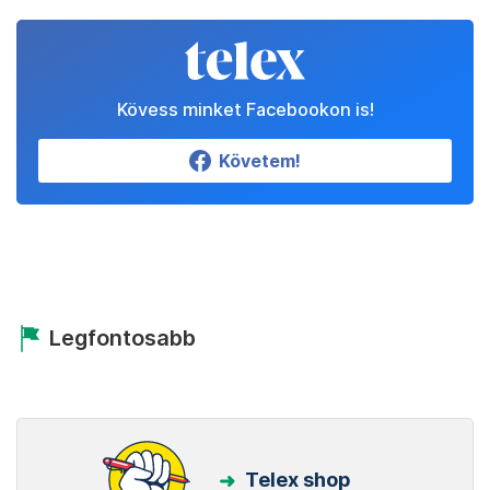
Kövess minket Facebookon is!
Követem!
Legfontosabb
Telex shop