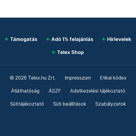
Támogatás
Adó 1% felajánlás
Hírlevelek
Telex Shop
© 2026 Telex.hu Zrt.
Impresszum
Etikai kódex
Átláthatóság
ÁSZF
Adatkezelési tájékoztató
Sütitájékoztató
Süti beállítások
Szabályzatok
Kommentelési szabályzat
Telex Sales