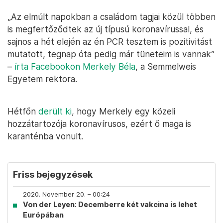
„Az elmúlt napokban a családom tagjai közül többen
is megfertőződtek az új típusú koronavírussal, és
sajnos a hét elején az én PCR tesztem is pozitivitást
mutatott, tegnap óta pedig már tüneteim is vannak”
–
írta Facebookon Merkely Béla
, a Semmelweis
Egyetem rektora.
Hétfőn
derült ki
, hogy Merkely egy közeli
hozzátartozója koronavírusos, ezért ő maga is
karanténba vonult.
Friss bejegyzések
2020. November 20. – 00:24
Von der Leyen: Decemberre két vakcina is lehet
Európában