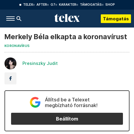
TELEX
AFTER
G7
KARAKTER
TÁMOGATÁS
SHOP
Támogatás
Merkely Béla elkapta a koronavírust
KORONAVÍRUS
Presinszky Judit
Állítsd be a Telexet
megbízható forrásnak!
Beállítom