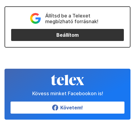
Állítsd be a Telexet
megbízható forrásnak!
Beállítom
Kövess minket Facebookon is!
Követem!