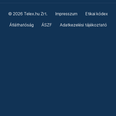
© 2026 Telex.hu Zrt.
Impresszum
Etikai kódex
Átláthatóság
ÁSZF
Adatkezelési tájékoztató
Sütitájékoztató
Süti beállítások
Szabályzatok
Kommentelési szabályzat
Telex Sales