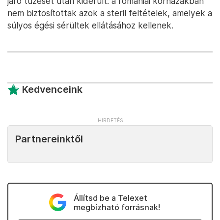
járó tűzeset után kiderült: a romániai kórházakban
nem biztosítottak azok a steril feltételek, amelyek a
súlyos égési sérültek ellátásához kellenek.
Kedvenceink
Partnereinktől
Állítsd be a Telexet
megbízható forrásnak!