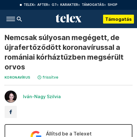
TELEX
AFTER
G7
KARAKTER
TÁMOGATÁS
SHOP
Támogatás
Nemcsak súlyosan megégett, de
újrafertőződött koronavírussal a
romániai kórháztűzben megsérült
orvos
frissítve
KORONAVÍRUS
Iván-Nagy Szilvia
Állítsd be a Telexet