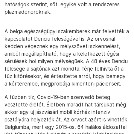
hatóságok szerint, sőt, egyike volt a rendszeres
plazmadonoroknak.
A belga egészségügyi szakemberek már felvették a
kapcsolatot Denciu feleségével is. Az orvosnál
kedden végeznek egy mélyszöveti szkennelést,
amiből megállapítható, hogy a keletkezett égési
sérülések hol milyen mélységűek. A 48 éves Denciu
felesége a sajtónak azt mondta: férje fölhívta őt a
tűz kitörésekor, és értesítette arról, hogy bemegy
a kórterembe, megpróbálja kimenteni pácienseit.
A tűzben tíz, Covid-19-ben szenvedő beteg
vesztette életét. Életben maradt hat társukat még
akkor egy új jászvásári mobil kórház intenzív
osztályára helyezték át. Az orvost azért is vihették
Belgiumba, mert egy 2015-ös, 64 halálos áldozattal