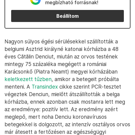
megbízható forrásnak!
Beállítom
Nagyon súlyos égési sérülésekkel szállították a
belgiumi Asztrid királyné katonai kórházba a 48
éves Cătălin Denciut, miután az orvos testének
mintegy 75 százaléka megégett a romániai
Karácsonkő (Piatra Neamt) megyei kórházában
keletkezett tűzben
, amikor a betegeit próbálta
menteni. A
Transindex
cikke szerint PCR-tesztet
végeztek Denciun, mielőtt átszállították a belga
kórházba, ennek azonban csak mostanra lett meg
az eredménye: pozitív lett. Az eredmény azért
meglepő, mert noha Denciu koronavírusos
betegekkel is dolgozott, az intenzív osztályos orvos
már átesett a fertőzésen az egészségügyi