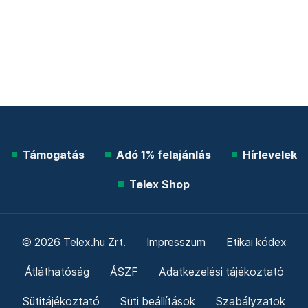
Támogatás
Adó 1% felajánlás
Hírlevelek
Telex Shop
© 2026 Telex.hu Zrt.
Impresszum
Etikai kódex
Átláthatóság
ÁSZF
Adatkezelési tájékoztató
Sütitájékoztató
Süti beállítások
Szabályzatok