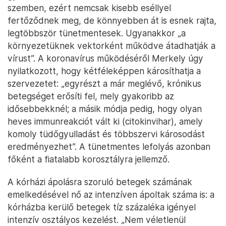
szemben, ezért nemcsak kisebb eséllyel
fertőződnek meg, de könnyebben át is esnek rajta,
legtöbbször tünetmentesek. Ugyanakkor „a
környezetüknek vektorként működve átadhatják a
vírust”. A koronavírus működéséről Merkely úgy
nyilatkozott, hogy kétféleképpen károsíthatja a
szervezetet: „egyrészt a már meglévő, krónikus
betegséget erősíti fel, mely gyakoribb az
idősebbekknél; a másik módja pedig, hogy olyan
heves immunreakciót vált ki (citokinvihar), amely
komoly tüdőgyulladást és többszervi károsodást
eredményezhet”. A tünetmentes lefolyás azonban
főként a fiatalabb korosztályra jellemző.
A kórházi ápolásra szoruló betegek számának
emelkedésével nő az intenzíven ápoltak száma is: a
kórházba kerülő betegek tíz százaléka igényel
intenzív osztályos kezelést. „Nem véletlenül