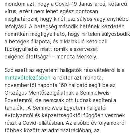
mondom azt, hogy a Covid–19 Janus-arcú, kétarcú
vírus, ezért nem lehet egész pontosan
meghatározni, hogy kinél lesz súlyos vagy enyhébb
lefolyású. A betegség második hetének kezdetén
nemritkán megfigyelhető, hogy hirtelen súlyosbodik
a betegek állapota, és a kialakuló kétoldali
tüdőgyulladás miatt romlik a szervezet
oxigénellátottsága” – mondta Merkely.
Szó esett az egyetemi hallgatók részvételéről is a
mintavételezésben
: a rektor azt mondta,
novembertől naponta 160 hallgató segít be az
Országos Mentőszolgálatnak a Semmelweis
Egyetemről, de nemcsak ott tudnak segíteni a
tanulók. „A Semmelweis Egyetem hallgatói
évfolyamtól és képzettségüktől függően vesznek
részt a Covid-ellátásban. Az alsóbb évfolyamokról
többek között az adminisztrációban, az