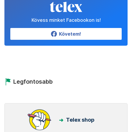
Kövess minket Facebookon is!
Követem!
Legfontosabb
Telex shop