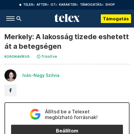
TELEX
AFTER
G7
KARAKTER
TÁMOGATÁS
SHOP
Támogatás
Merkely: A lakosság tizede eshetett
át a betegségen
frissítve
KORONAVÍRUS
Iván-Nagy Szilvia
Állítsd be a Telexet
megbízható forrásnak!
Beállítom