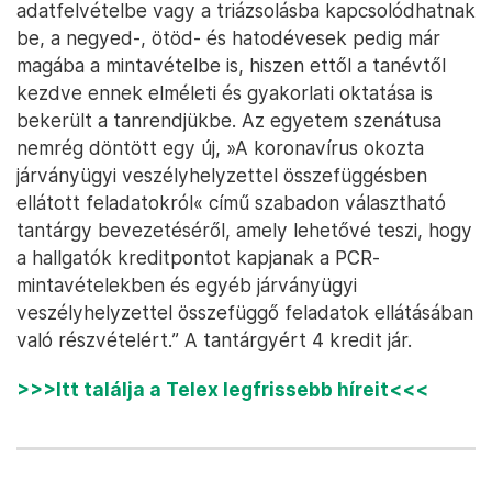
adatfelvételbe vagy a triázsolásba kapcsolódhatnak
be, a negyed-, ötöd- és hatodévesek pedig már
magába a mintavételbe is, hiszen ettől a tanévtől
kezdve ennek elméleti és gyakorlati oktatása is
bekerült a tanrendjükbe. Az egyetem szenátusa
nemrég döntött egy új, »A koronavírus okozta
járványügyi veszélyhelyzettel összefüggésben
ellátott feladatokról« című szabadon választható
tantárgy bevezetéséről, amely lehetővé teszi, hogy
a hallgatók kreditpontot kapjanak a PCR-
mintavételekben és egyéb járványügyi
veszélyhelyzettel összefüggő feladatok ellátásában
való részvételért.” A tantárgyért 4 kredit jár.
>>>Itt találja a Telex legfrissebb híreit<<<