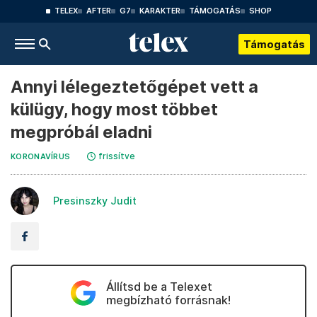
TELEX
AFTER
G7
KARAKTER
TÁMOGATÁS
SHOP
Támogatás
Annyi lélegeztetőgépet vett a
külügy, hogy most többet
megpróbál eladni
frissítve
KORONAVÍRUS
Presinszky Judit
Állítsd be a Telexet
megbízható forrásnak!