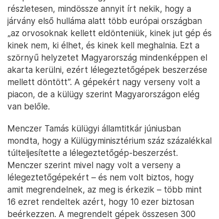
részletesen, mindössze annyit írt nekik, hogy a
járvány első hulláma alatt több európai országban
„az orvosoknak kellett eldönteniük, kinek jut gép és
kinek nem, ki élhet, és kinek kell meghalnia. Ezt a
szörnyű helyzetet Magyarország mindenképpen el
akarta kerülni, ezért lélegeztetőgépek beszerzése
mellett döntött”. A gépekért nagy verseny volt a
piacon, de a külügy szerint Magyarországon elég
van belőle.
Menczer Tamás külügyi államtitkár júniusban
mondta, hogy a Külügyminisztérium száz százalékkal
túlteljesítette a lélegeztetőgép-beszerzést.
Menczer szerint mivel nagy volt a verseny a
lélegeztetőgépekért – és nem volt biztos, hogy
amit megrendelnek, az meg is érkezik – több mint
16 ezret rendeltek azért, hogy 10 ezer biztosan
beérkezzen. A megrendelt gépek összesen 300