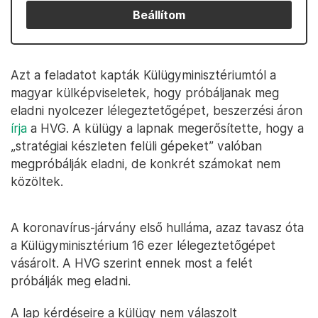
Beállítom
Azt a feladatot kapták Külügyminisztériumtól a
magyar külképviseletek, hogy próbáljanak meg
eladni nyolcezer lélegeztetőgépet, beszerzési áron
írja
a HVG. A külügy a lapnak megerősítette, hogy a
„stratégiai készleten felüli gépeket” valóban
megpróbálják eladni, de konkrét számokat nem
közöltek.
A koronavírus-járvány első hulláma, azaz tavasz óta
a Külügyminisztérium 16 ezer lélegeztetőgépet
vásárolt. A HVG szerint ennek most a felét
próbálják meg eladni.
A lap kérdéseire a külügy nem válaszolt