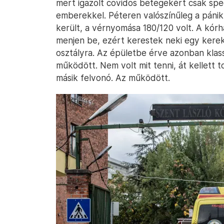
mert igazolt covidos betegekért csak spe
emberekkel. Péteren valószínűleg a pánik
került, a vérnyomása 180/120 volt. A kór
menjen be, ezért kerestek neki egy kerek
osztályra. Az épületbe érve azonban klas
működött. Nem volt mit tenni, át kellett t
másik felvonó. Az működött.