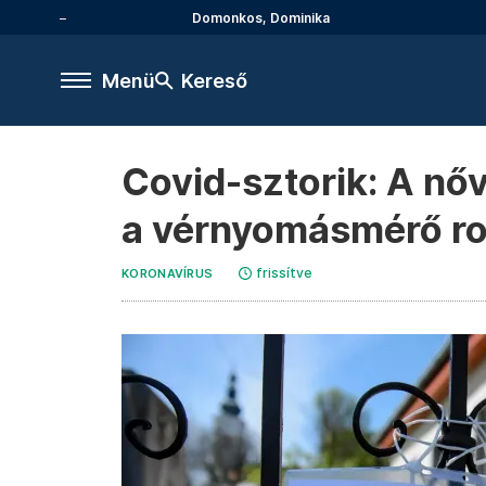
Domonkos, Dominika
Menü
Kereső
Covid-sztorik: A nő
a vérnyomásmérő ro
frissítve
KORONAVÍRUS