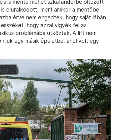
ciális mentő mehet szkafanderbe öltözött
 is eluralkodott, mert amikor a mentőbe
házba érve nem engedték, hogy saját lábán
esszéket, hogy azzal vigyék fel az
szikus problémába ütköztek. A lift nem
olniuk egy másik épületbe, ahol volt egy