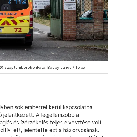
020 szeptemberébenFotó: Bődey János / Telex
yben sok emberrel kerül kapcsolatba.
ó jelentkezett. A legjellemzőbb a
glás és ízérzékelés teljes elvesztése volt.
itív lett, jelentette ezt a háziorvosának.