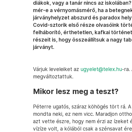
diákok, vagy a tanár nincs az iskolában
mér-e a vérnyomásmérő, ha a betegnek 
járványhelyzet abszurd és paradox helyz
Covid-sztorik első része olvasóink történ
felháborító, érthetetlen, kafkai történ
részeit is, hogy összeállítsuk a nagy t
járványt.
Várjuk leveleiket az
ugyelet@telex.hu
-ra.
megváltoztattuk.
Mikor lesz meg a teszt?
Péterre ugatós, száraz köhögés tört rá. A 
mondta neki, ez nem vicc. Maradjon otthon
azt vette észre, hogy nem érzi az ízeket é
vízíze volt, a kólából csak a szénsavat é