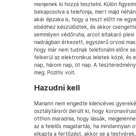
menjenek ki hozzá tesztelni. Külön figyel
bekapcsolva a telefonja, mert majd néhány
akár éjszaka is, hogy a teszt előtt ne eg
ebédhez készülődtek, és akkor csengett
semmilyen védőruha, arcot eltakaró plexi
nadrágban érkezett, egyszerű orvosi masz
hogy már nem tudnak telefonálni előre s
felkerül az elektronikus leletek közé, és e
nap, három nap, öt nap. A teszteredménye
meg. Pozitív volt.
Hazudni kell
Mariann nem engedte kilencéves gyerekét
osztálytársról derült ki, hogy koronavíruso
otthon maradnia, hogy lássák, megjelennek
az a felelős magatartás, ha mindannyian 
elkapta a fertőzést, akkor se a testvére