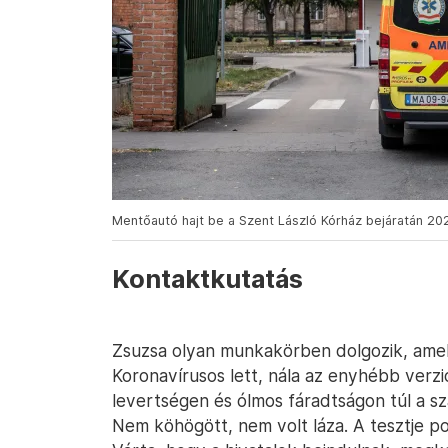
Mentőautó hajt be a Szent László Kórház bejáratán 2
Kontaktkutatás
Zsuzsa olyan munkakörben dolgozik, amel
Koronavírusos lett, nála az enyhébb verzi
levertségen és ólmos fáradtságon túl a sza
Nem köhögött, nem volt láza. A tesztje poz