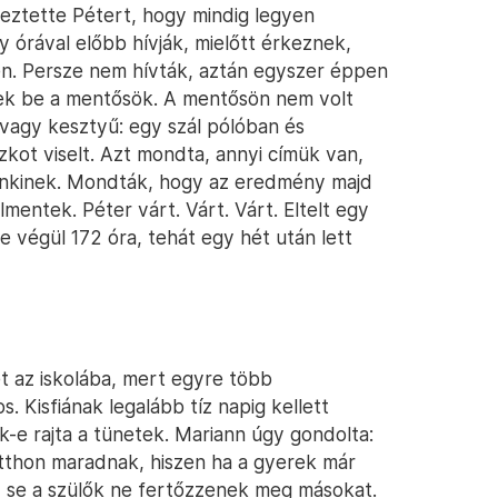
meztette Pétert, hogy mindig legyen
 órával előbb hívják, mielőtt érkeznek,
yen. Persze nem hívták, aztán egyszer éppen
ek be a mentősök. A mentősön nem volt
 vagy kesztyű: egy szál pólóban és
kot viselt. Azt mondta, annyi címük van,
enkinek. Mondták, hogy az eredmény majd
lmentek. Péter várt. Várt. Várt. Eltelt egy
 végül 172 óra, tehát egy hét után lett
 az iskolába, mert egyre több
s. Kisfiának legalább tíz napig kellett
-e rajta a tünetek. Mariann úgy gondolta:
otthon maradnak, hiszen ha a gyerek már
k, se a szülők ne fertőzzenek meg másokat.