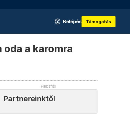
Belépés
Támogatás
m oda a karomra
Partnereinktől