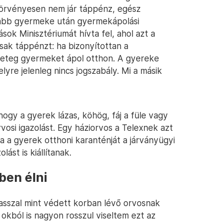
törvényesen nem jár táppénz, egész
alabb gyermeke után gyermekápolási
sok Minisztériumát hívta fel, ahol azt a
sak táppénzt: ha bizonyítottan a
eteg gyermeket ápol otthon. A gyereke
re jelenleg nincs jogszabály. Mi a másik
ogy a gyerek lázas, köhög, fáj a füle vagy
rvosi igazolást. Egy háziorvos a Telexnek azt
a a gyerek otthoni karanténját a járványügyi
lást is kiállítanak.
ben élni
vasszal mint védett korban lévő orvosnak
 okból is nagyon rosszul viseltem ezt az