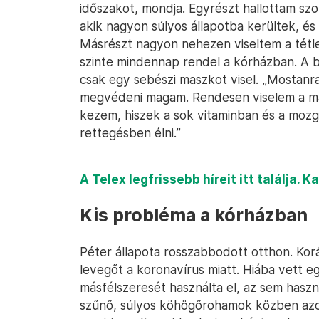
időszakot, mondja. Egyrészt hallottam s
akik nagyon súlyos állapotba kerültek, és
Másrészt nagyon nehezen viseltem a tétl
szinte mindennap rendel a kórházban. A b
csak egy sebészi maszkot visel. „Mostan
megvédeni magam. Rendesen viselem a ma
kezem, hiszek a sok vitaminban és a mozg
rettegésben élni.”
A Telex legfrissebb híreit itt találja. K
Kis probléma a kórházban
Péter állapota rosszabbodott otthon. Kor
levegőt a koronavírus miatt. Hiába vett e
másfélszeresét használta el, az sem használ
szűnő, súlyos köhögőrohamok közben azon