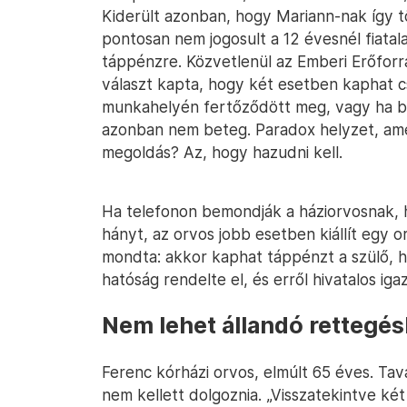
Kiderült azonban, hogy Mariann-nak így 
pontosan nem jogosult a 12 évesnél fiat
táppénzre. Közvetlenül az Emberi Erőforrá
választ kapta, hogy két esetben kaphat c
munkahelyén fertőződött meg, vagy ha b
azonban nem beteg. Paradox helyzet, amely
megoldás? Az, hogy hazudni kell.
Ha telefonon bemondják a háziorvosnak, h
hányt, az orvos jobb esetben kiállít egy o
mondta: akkor kaphat táppénzt a szülő, h
hatóság rendelte el, és erről hivatalos igazo
Nem lehet állandó rettegés
Ferenc kórházi orvos, elmúlt 65 éves. Ta
nem kellett dolgoznia. „Visszatekintve két