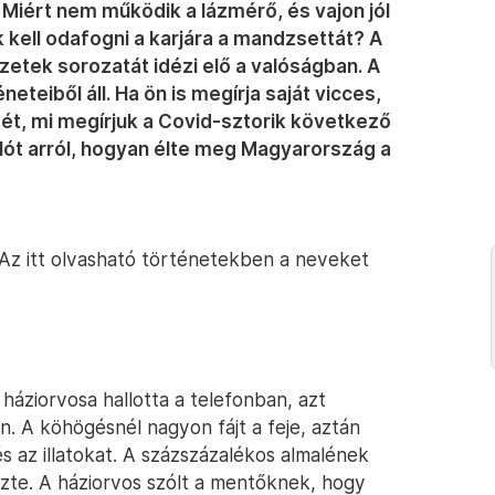
? Miért nem működik a lázmérő, és vajon jól
kell odafogni a karjára a mandzsettát? A
etek sorozatát idézi elő a valóságban. A
eteiből áll. Ha ön is megírja saját vicces,
etét, mi megírjuk a Covid-sztorik következő
ablót arról, hogyan élte meg Magyarország a
 Az itt olvasható történetekben a neveket
háziorvosa hallotta a telefonban, azt
. A köhögésnél nagyon fájt a feje, aztán
s az illatokat. A százszázalékos almalének
rezte. A háziorvos szólt a mentőknek, hogy