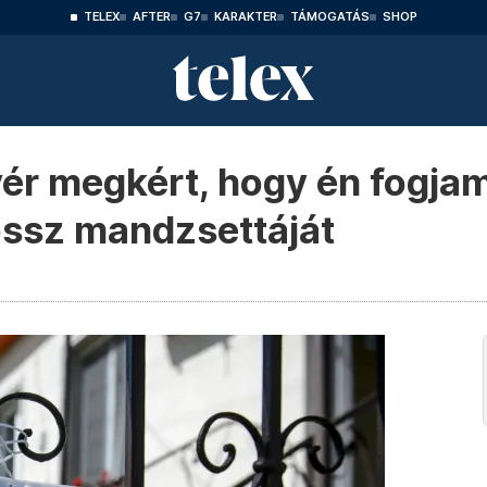
TELEX
AFTER
G7
KARAKTER
TÁMOGATÁS
SHOP
vér megkért, hogy én fogja
ssz mandzsettáját