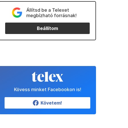
Állítsd be a Telexet
megbízható forrásnak!
Beállítom
Kövess minket Facebookon is!
Követem!