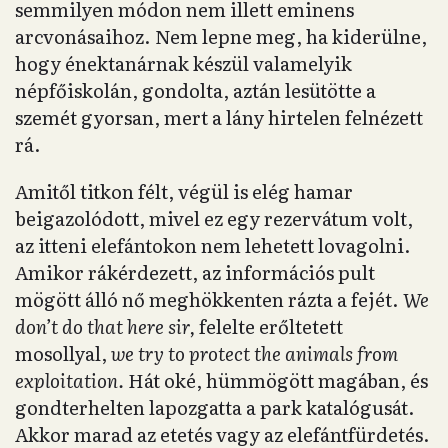
semmilyen módon nem illett eminens
arcvonásaihoz. Nem lepne meg, ha kiderülne,
hogy énektanárnak készül valamelyik
népfőiskolán, gondolta, aztán lesütötte a
szemét gyorsan, mert a lány hirtelen felnézett
rá.
Amitől titkon félt, végül is elég hamar
beigazolódott, mivel ez egy rezervátum volt,
az itteni elefántokon nem lehetett lovagolni.
Amikor rákérdezett, az információs pult
mögött álló nő meghökkenten rázta a fejét.
We
don’t do that here sir,
felelte erőltetett
mosollyal,
we try to protect the animals from
exploitation.
Hát oké, hümmögött magában, és
gondterhelten lapozgatta a park katalógusát.
Akkor marad az etetés vagy az elefántfürdetés.