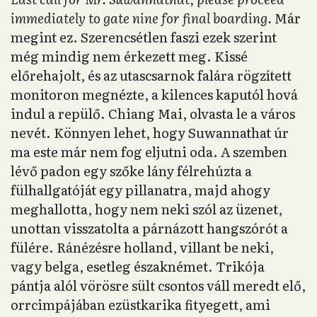
immediately to gate nine for final boarding.
Már
megint ez. Szerencsétlen faszi ezek szerint
még mindig nem érkezett meg. Kissé
előrehajolt, és az utascsarnok falára rögzített
monitoron megnézte, a kilences kaputól hová
indul a repülő. Chiang Mai, olvasta le a város
nevét. Könnyen lehet, hogy Suwannathat úr
ma este már nem fog eljutni oda. A szemben
lévő padon egy szőke lány félrehúzta a
fülhallgatóját egy pillanatra, majd ahogy
meghallotta, hogy nem neki szól az üzenet,
unottan visszatolta a párnázott hangszórót a
fülére. Ránézésre holland, villant be neki,
vagy belga, esetleg északnémet. Trikója
pántja alól vörösre sült csontos váll meredt elő,
orrcimpájában ezüstkarika fityegett, ami