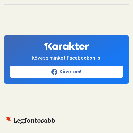
Kövess minket Facebookon is!
Követem!
Legfontosabb