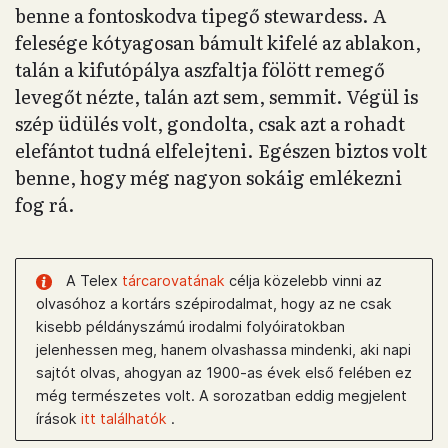
benne a fontoskodva tipegő stewardess. A
felesége kótyagosan bámult kifelé az ablakon,
talán a kifutópálya aszfaltja fölött remegő
levegőt nézte, talán azt sem, semmit. Végül is
szép üdülés volt, gondolta, csak azt a rohadt
elefántot tudná elfelejteni. Egészen biztos volt
benne, hogy még nagyon sokáig emlékezni
fog rá.
A Telex
tárcarovatának
célja közelebb vinni az
olvasóhoz a kortárs szépirodalmat, hogy az ne csak
kisebb példányszámú irodalmi folyóiratokban
jelenhessen meg, hanem olvashassa mindenki, aki napi
sajtót olvas, ahogyan az 1900-as évek első felében ez
még természetes volt. A sorozatban eddig megjelent
írások
itt találhatók
.