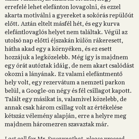
errefelé lehet elefánton lovagolni, és ezzel
akarta motiválni a gyereket a sokórás repülőút
előtt. Aztán eltelt másfél hét, és egy kurva
elefántlovaglós helyet nem találtak. Végül az
utolsó nap előtti éjszakán külön rákeresett,
hátha akad egy a környéken, és ez esett
hozzájuk a legközelebb. Még így is majdnem
egy órát autóztak idáig, de nem akart csalódást
okozni a lányának. Ez valami elefántmentő
hely volt, egy rezervátum a nemzeti parkon
belül, a Google-on négy és fél csillagot kapott.
Talált egy másikat is, valamivel közelebb, de
annak csak három csillag volt az értékelése
kétszáz vélemény alapján, erre a helyre meg
majdnem háromezren szavaztak már.
Last call for
Mr. Suwannathat, please proceed