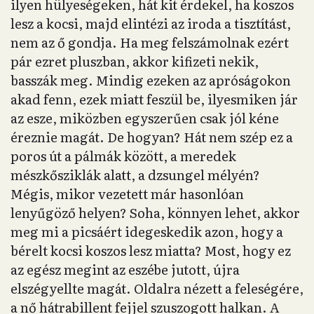
ilyen hülyeségeken, hát kit érdekel, ha koszos
lesz a kocsi, majd elintézi az iroda a tisztítást,
nem az ő gondja. Ha meg felszámolnak ezért
pár ezret pluszban, akkor kifizeti nekik,
basszák meg. Mindig ezeken az apróságokon
akad fenn, ezek miatt feszül be, ilyesmiken jár
az esze, miközben egyszerűen csak jól kéne
éreznie magát. De hogyan? Hát nem szép ez a
poros út a pálmák között, a meredek
mészkősziklák alatt, a dzsungel mélyén?
Mégis, mikor vezetett már hasonlóan
lenyűgöző helyen? Soha, könnyen lehet, akkor
meg mi a picsáért idegeskedik azon, hogy a
bérelt kocsi koszos lesz miatta? Most, hogy ez
az egész megint az eszébe jutott, újra
elszégyellte magát. Oldalra nézett a feleségére,
a nő hátrabillent fejjel szuszogott halkan. A