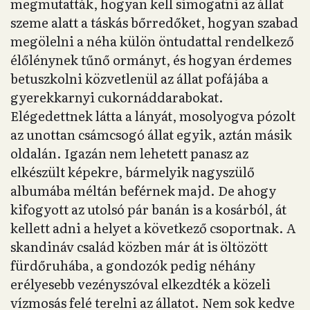
megmutatták, hogyan kell simogatni az állat
szeme alatt a táskás bőrredőket, hogyan szabad
megölelni a néha külön öntudattal rendelkező
élőlénynek tűnő ormányt, és hogyan érdemes
betuszkolni közvetlenül az állat pofájába a
gyerekkarnyi cukornáddarabokat.
Elégedettnek látta a lányát, mosolyogva pózolt
az unottan csámcsogó állat egyik, aztán másik
oldalán. Igazán nem lehetett panasz az
elkészült képekre, bármelyik nagyszülő
albumába méltán beférnek majd. De ahogy
kifogyott az utolsó pár banán is a kosárból, át
kellett adni a helyet a következő csoportnak. A
skandináv család közben már át is öltözött
fürdőruhába, a gondozók pedig néhány
erélyesebb vezényszóval elkezdték a közeli
vízmosás felé terelni az állatot. Nem sok kedve