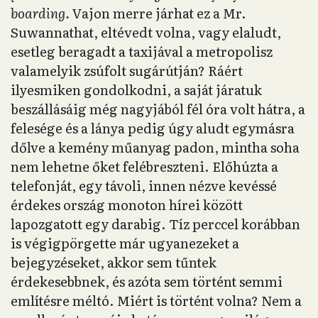
boarding.
Vajon merre járhat ez a Mr.
Suwannathat, eltévedt volna, vagy elaludt,
esetleg beragadt a taxijával a metropolisz
valamelyik zsúfolt sugárútján? Ráért
ilyesmiken gondolkodni, a saját járatuk
beszállásáig még nagyjából fél óra volt hátra, a
felesége és a lánya pedig úgy aludt egymásra
dőlve a kemény műanyag padon, mintha soha
nem lehetne őket felébreszteni. Előhúzta a
telefonját, egy távoli, innen nézve kevéssé
érdekes ország monoton hírei között
lapozgatott egy darabig. Tíz perccel korábban
is végigpörgette már ugyanezeket a
bejegyzéseket, akkor sem tűntek
érdekesebbnek, és azóta sem történt semmi
említésre méltó. Miért is történt volna? Nem a