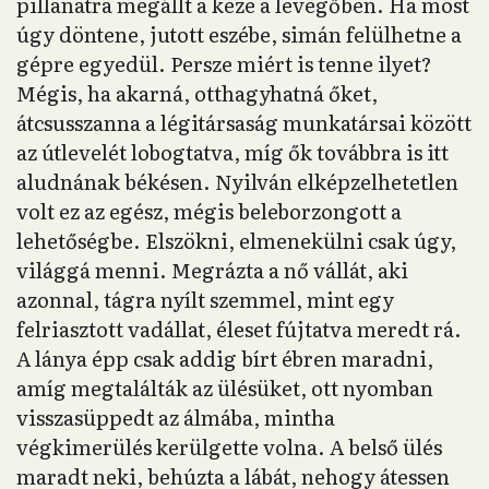
pillanatra megállt a keze a levegőben. Ha most
úgy döntene, jutott eszébe, simán felülhetne a
gépre egyedül. Persze miért is tenne ilyet?
Mégis, ha akarná, otthagyhatná őket,
átcsusszanna a légitársaság munkatársai között
az útlevelét lobogtatva, míg ők továbbra is itt
aludnának békésen. Nyilván elképzelhetetlen
volt ez az egész, mégis beleborzongott a
lehetőségbe. Elszökni, elmenekülni csak úgy,
világgá menni. Megrázta a nő vállát, aki
azonnal, tágra nyílt szemmel, mint egy
felriasztott vadállat, éleset fújtatva meredt rá.
A lánya épp csak addig bírt ébren maradni,
amíg megtalálták az ülésüket, ott nyomban
visszasüppedt az álmába, mintha
végkimerülés kerülgette volna. A belső ülés
maradt neki, behúzta a lábát, nehogy átessen