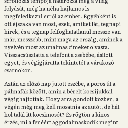
scrollozás tempója határozza meg a világ
folyását, még ha néha hajlamos is
megfeledkezni erről az ember. Egyébként is
ott éjszaka van most, ezek, amiket lát, tegnapi
hírek, és a tegnap felfoghatatlanul messze van
már, messzebb, mint maga az ország, aminek a
nyelvén most az unalmas címeket olvasta.
Visszacsúsztatta a telefont a zsebébe, ásított
egyet, és végigjáratta tekintetét a várakozó
csarnokon.
Aztán az előző nap jutott eszébe, a poros út a
pálmafák között, amin a bérelt kocsijukkal
végighajtottak. Hogy arra gondolt közben, a
végén még meg kell mosatnia az autót, de hát
hol talál itt kocsimosót? És rögtön a kínos
érzés, mi a fenéért aggodalmaskodik megint