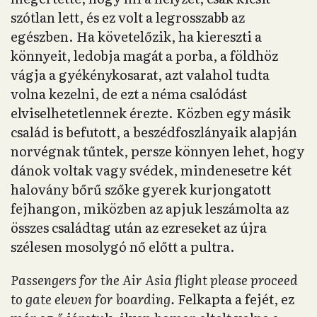
szótlan lett, és ez volt a legrosszabb az
egészben. Ha követelőzik, ha kiereszti a
könnyeit, ledobja magát a porba, a földhöz
vágja a gyékénykosarat, azt valahol tudta
volna kezelni, de ezt a néma csalódást
elviselhetetlennek érezte. Közben egy másik
család is befutott, a beszédfoszlányaik alapján
norvégnak tűntek, persze könnyen lehet, hogy
dánok voltak vagy svédek, mindenesetre két
halovány bőrű szőke gyerek kurjongatott
fejhangon, miközben az apjuk leszámolta az
összes családtag után az ezreseket az újra
szélesen mosolygó nő előtt a pultra.
Passengers for the Air Asia flight please proceed
to gate eleven for boarding.
Felkapta a fejét, ez