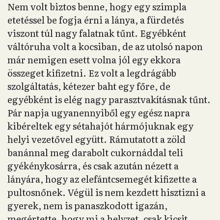
Nem volt biztos benne, hogy egy szimpla
etetéssel be fogja érni a lánya, a fürdetés
viszont túl nagy falatnak tűnt. Egyébként
váltóruha volt a kocsiban, de az utolsó napon
már nemigen esett volna jól egy ekkora
összeget kifizetni. Ez volt a legdrágább
szolgáltatás, kétezer baht egy főre, de
egyébként is elég nagy parasztvakításnak tűnt.
Pár napja ugyanennyiből egy egész napra
kibéreltek egy sétahajót hármójuknak egy
helyi vezetővel együtt. Rámutatott a zöld
banánnal meg darabolt cukornáddal teli
gyékénykosárra, és csak azután nézett a
lányára, hogy az elefántcsemegét kifizette a
pultosnőnek. Végül is nem kezdett hisztizni a
gyerek, nem is panaszkodott igazán,
megértette, hogy mi a helyzet, csak kicsit