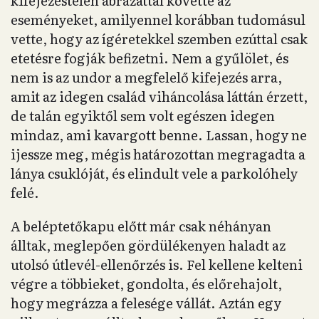
kifejezéstelen ábrázattal követte az
eseményeket, amilyennel korábban tudomásul
vette, hogy az ígéretekkel szemben ezúttal csak
etetésre fogják befizetni. Nem a gyűlölet, és
nem is az undor a megfelelő kifejezés arra,
amit az idegen család viháncolása láttán érzett,
de talán egyiktől sem volt egészen idegen
mindaz, ami kavargott benne. Lassan, hogy ne
ijessze meg, mégis határozottan megragadta a
lánya csuklóját, és elindult vele a parkolóhely
felé.
A beléptetőkapu előtt már csak néhányan
álltak, meglepően gördülékenyen haladt az
utolsó útlevél-ellenőrzés is. Fel kellene kelteni
végre a többieket, gondolta, és előrehajolt,
hogy megrázza a felesége vállát. Aztán egy