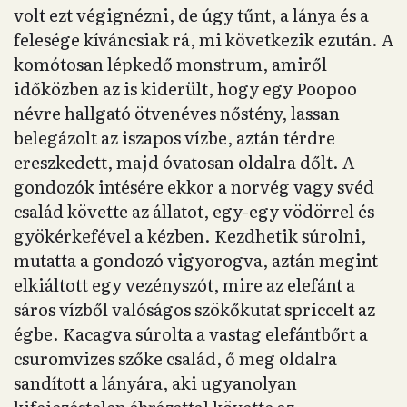
volt ezt végignézni, de úgy tűnt, a lánya és a
felesége kíváncsiak rá, mi következik ezután. A
komótosan lépkedő monstrum, amiről
időközben az is kiderült, hogy egy Poopoo
névre hallgató ötvenéves nőstény, lassan
belegázolt az iszapos vízbe, aztán térdre
ereszkedett, majd óvatosan oldalra dőlt. A
gondozók intésére ekkor a norvég vagy svéd
család követte az állatot, egy-egy vödörrel és
gyökérkefével a kézben. Kezdhetik súrolni,
mutatta a gondozó vigyorogva, aztán megint
elkiáltott egy vezényszót, mire az elefánt a
sáros vízből valóságos szökőkutat spriccelt az
égbe. Kacagva súrolta a vastag elefántbőrt a
csuromvizes szőke család, ő meg oldalra
sandított a lányára, aki ugyanolyan