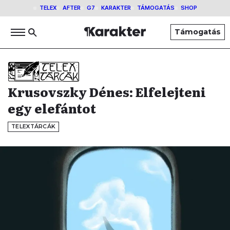
TELEX
AFTER
G7
KARAKTER
TÁMOGATÁS
SHOP
Támogatás
Krusovszky Dénes: Elfelejteni
egy elefántot
TELEXTÁRCÁK