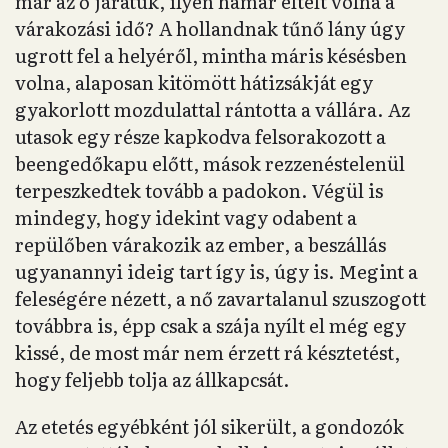
már az ő járatuk, ilyen hamar eltelt volna a
várakozási idő? A hollandnak tűnő lány úgy
ugrott fel a helyéről, mintha máris késésben
volna, alaposan kitömött hátizsákját egy
gyakorlott mozdulattal rántotta a vállára. Az
utasok egy része kapkodva felsorakozott a
beengedőkapu előtt, mások rezzenéstelenül
terpeszkedtek tovább a padokon. Végül is
mindegy, hogy idekint vagy odabent a
repülőben várakozik az ember, a beszállás
ugyanannyi ideig tart így is, úgy is. Megint a
feleségére nézett, a nő zavartalanul szuszogott
továbbra is, épp csak a szája nyílt el még egy
kissé, de most már nem érzett rá késztetést,
hogy feljebb tolja az állkapcsát.
Az etetés egyébként jól sikerült, a gondozók