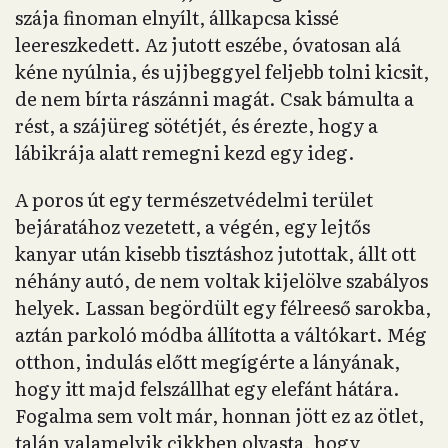
szája finoman elnyílt, állkapcsa kissé
leereszkedett. Az jutott eszébe, óvatosan alá
kéne nyúlnia, és ujjbeggyel feljebb tolni kicsit,
de nem bírta rászánni magát. Csak bámulta a
rést, a szájüreg sötétjét, és érezte, hogy a
lábikrája alatt remegni kezd egy ideg.
A poros út egy természetvédelmi terület
bejáratához vezetett, a végén, egy lejtős
kanyar után kisebb tisztáshoz jutottak, állt ott
néhány autó, de nem voltak kijelölve szabályos
helyek. Lassan begördült egy félreeső sarokba,
aztán parkoló módba állította a váltókart. Még
otthon, indulás előtt megígérte a lányának,
hogy itt majd felszállhat egy elefánt hátára.
Fogalma sem volt már, honnan jött ez az ötlet,
talán valamelyik cikkben olvasta, hogy