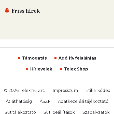
Friss hírek
Támogatás
Adó 1% felajánlás
Hírlevelek
Telex Shop
© 2026 Telex.hu Zrt.
Impresszum
Etikai kódex
Átláthatóság
ÁSZF
Adatkezelési tájékoztató
Sütitájékoztató
Süti beállítások
Szabályzatok