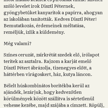
szóló levelet írok Disztl Péternek,
gyöngybetűket kanyarítok a papírra, ahogyan
az iskolában tanították. Kedves Disztl Péter!
Bemutatkozás, érdemeinek méltatása,
reméljük, ízlik a küldemény.
Még valami?
Színes ceruzát, zsírkrétát szedek elő, írólapot
terítek az asztalra. Rajzom a karját emelő
Disztl Pétert ábrázolja, tizenegyes előtt, a
háttérben virágoskert, ház, kutya láncon.
Bélelt húskombinátos borítékba kerül az
ajándék, lezárjuk, hogy kedvezőtlen
körülmények között szállítva is sértetlenül
vehesse kezébe, majd szájába a címzett. Röpülj,