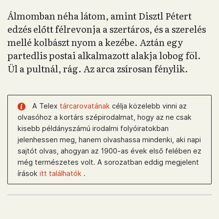
Álmomban néha látom, amint Disztl Pétert
edzés előtt félrevonja a szertáros, és a szerelés
mellé kolbászt nyom a kezébe. Aztán egy
partedlis postai alkalmazott alakja lobog föl.
Ül a pultnál, rág. Az arca zsírosan fénylik.
A Telex
tárcarovatának
célja közelebb vinni az
olvasóhoz a kortárs szépirodalmat, hogy az ne csak
kisebb példányszámú irodalmi folyóiratokban
jelenhessen meg, hanem olvashassa mindenki, aki napi
sajtót olvas, ahogyan az 1900-as évek első felében ez
még természetes volt. A sorozatban eddig megjelent
írások
itt találhatók
.