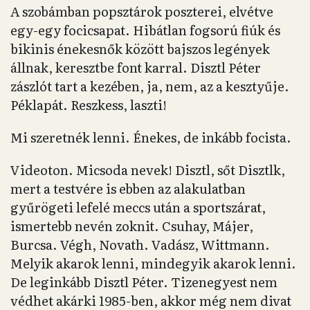
A szobámban popsztárok poszterei, elvétve
egy-egy focicsapat. Hibátlan fogsorú fiúk és
bikinis énekesnők között bajszos legények
állnak, keresztbe font karral. Disztl Péter
zászlót tart a kezében, ja, nem, az a kesztyűje.
Péklapát. Reszkess, laszti!
Mi szeretnék lenni. Énekes, de inkább focista.
Videoton. Micsoda nevek! Disztl, sőt Disztlk,
mert a testvére is ebben az alakulatban
gyűrögeti lefelé meccs után a sportszárat,
ismertebb nevén zoknit. Csuhay, Májer,
Burcsa. Végh, Novath. Vadász, Wittmann.
Melyik akarok lenni, mindegyik akarok lenni.
De leginkább Disztl Péter. Tizenegyest nem
védhet akárki 1985-ben, akkor még nem divat