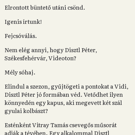
Elrontott büntető utáni csönd.
Igenis írtunk!
Fejcsóválás.
Nem elég annyi, hogy Disztl Péter,
Székesfehérvár, Videoton?
Mély sóhaj.
Elindul a szezon, gyűjtögeti a pontokat a Vidi,
Disztl Péter jó formában véd. Vetődhet ilyen
könnyedén egy kapus, aki megevett két szál
gyulai kolbászt?
Esténként Vitray Tamás csevegős műsorát
adják a tévében. Egy alkalommal Disztl