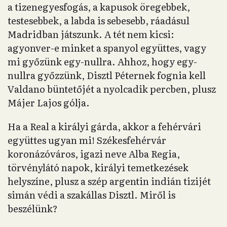
a tizenegyesfogás, a kapusok öregebbek,
testesebbek, a labda is sebesebb, ráadásul
Madridban játszunk. A tét nem kicsi:
agyonver-e minket a spanyol együttes, vagy
mi győzünk egy-nullra. Ahhoz, hogy egy-
nullra győzzünk, Disztl Péternek fognia kell
Valdano büntetőjét a nyolcadik percben, plusz
Májer Lajos gólja.
Ha a Real a királyi gárda, akkor a fehérvári
együttes ugyan mi! Székesfehérvár
koronázóváros, igazi neve Alba Regia,
törvénylátó napok, királyi temetkezések
helyszíne, plusz a szép argentin indián tizijét
simán védi a szakállas Disztl. Miről is
beszélünk?