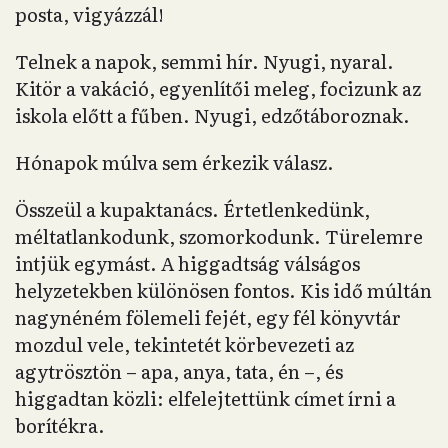
posta, vigyázzál!
Telnek a napok, semmi hír. Nyugi, nyaral.
Kitör a vakáció, egyenlítői meleg, focizunk az
iskola előtt a fűben. Nyugi, edzőtáboroznak.
Hónapok múlva sem érkezik válasz.
Összeül a kupaktanács. Értetlenkedünk,
méltatlankodunk, szomorkodunk. Türelemre
intjük egymást. A higgadtság válságos
helyzetekben különösen fontos. Kis idő múltán
nagynéném fölemeli fejét, egy fél könyvtár
mozdul vele, tekintetét körbevezeti az
agytrösztön – apa, anya, tata, én –, és
higgadtan közli: elfelejtettünk címet írni a
borítékra.