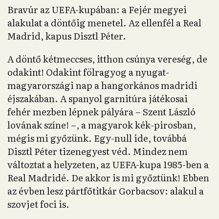
Bravúr az UEFA-kupában: a Fejér megyei
alakulat a döntőig menetel. Az ellenfél a Real
Madrid, kapus Disztl Péter.
A döntő kétmeccses, itthon csúnya vereség, de
odakint! Odakint fölragyog a nyugat-
magyarországi nap a hangorkános madridi
éjszakában. A spanyol garnitúra játékosai
fehér mezben lépnek pályára – Szent László
lovának színe! –, a magyarok kék-pirosban,
mégis mi győzünk. Egy-null ide, továbbá
Disztl Péter tizenegyest véd. Mindez nem
változtat a helyzeten, az UEFA-kupa 1985-ben a
Real Madridé. De akkor is mi győztünk! Ebben
az évben lesz pártfőtitkár Gorbacsov: alakul a
szovjet foci is.