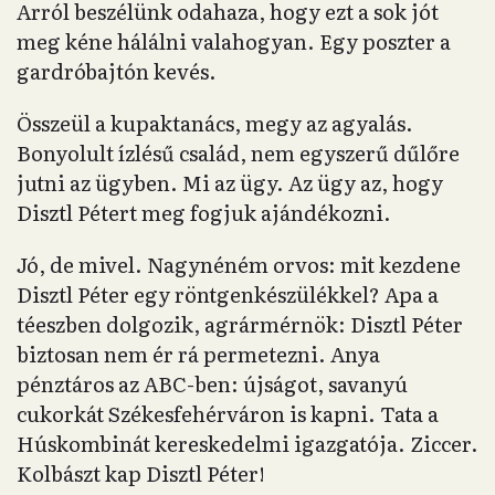
Arról beszélünk odahaza, hogy ezt a sok jót
meg kéne hálálni valahogyan. Egy poszter a
gardróbajtón kevés.
Összeül a kupaktanács, megy az agyalás.
Bonyolult ízlésű család, nem egyszerű dűlőre
jutni az ügyben. Mi az ügy. Az ügy az, hogy
Disztl Pétert meg fogjuk ajándékozni.
Jó, de mivel. Nagynéném orvos: mit kezdene
Disztl Péter egy röntgenkészülékkel? Apa a
téeszben dolgozik, agrármérnök: Disztl Péter
biztosan nem ér rá permetezni. Anya
pénztáros az ABC-ben: újságot, savanyú
cukorkát Székesfehérváron is kapni. Tata a
Húskombinát kereskedelmi igazgatója. Ziccer.
Kolbászt kap Disztl Péter!