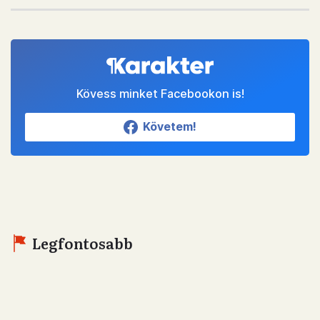
Kövess minket Facebookon is!
Követem!
Legfontosabb