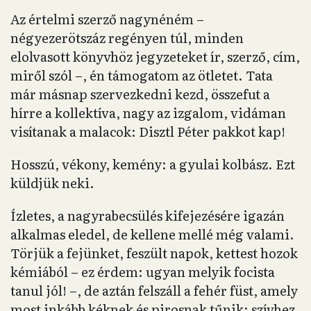
Az értelmi szerző nagynéném –
négyezerötszáz regényen túl, minden
elolvasott könyvhöz jegyzeteket ír, szerző, cím,
miről szól –, én támogatom az ötletet. Tata
már másnap szervezkedni kezd, összefut a
hírre a kollektíva, nagy az izgalom, vidáman
visítanak a malacok: Disztl Péter pakkot kap!
Hosszú, vékony, kemény: a gyulai kolbász. Ezt
küldjük neki.
Ízletes, a nagyrabecsülés kifejezésére igazán
alkalmas eledel, de kellene mellé még valami.
Törjük a fejünket, feszült napok, kettest hozok
kémiából – ez érdem: ugyan melyik focista
tanul jól! –, de aztán felszáll a fehér füst, amely
most inkább kéknek és pirosnak tűnik: szívhez