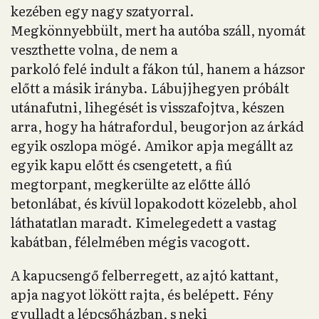
kezében egy nagy szatyorral.
Megkönnyebbült, mert ha autóba száll, nyomát
veszthette volna, de nem a
parkoló felé indult a fákon túl, hanem a házsor
előtt a másik irányba. Lábujjhegyen próbált
utánafutni, lihegését is visszafojtva, készen
arra, hogy ha hátrafordul, beugorjon az árkád
egyik oszlopa mögé. Amikor apja megállt az
egyik kapu előtt és csengetett, a fiú
megtorpant, megkerülte az előtte álló
betonlábat, és kívül lopakodott közelebb, ahol
láthatatlan maradt. Kimelegedett a vastag
kabátban, félelmében mégis vacogott.
A kapucsengő felberregett, az ajtó kattant,
apja nagyot lökött rajta, és belépett. Fény
gyulladt a lépcsőházban, s neki