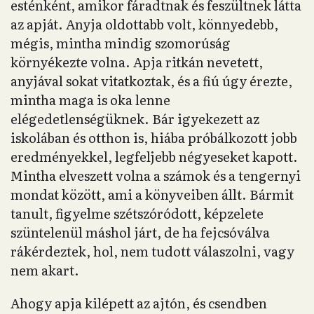
esténként, amikor fáradtnak és feszültnek látta
az apját. Anyja oldottabb volt, könnyedebb,
mégis, mintha mindig szomorúság
környékezte volna. Apja ritkán nevetett,
anyjával sokat vitatkoztak, és a fiú úgy érezte,
mintha maga is oka lenne
elégedetlenségüknek. Bár igyekezett az
iskolában és otthon is, hiába próbálkozott jobb
eredményekkel, legfeljebb négyeseket kapott.
Mintha elveszett volna a számok és a tengernyi
mondat között, ami a könyveiben állt. Bármit
tanult, figyelme szétszóródott, képzelete
szüntelenül máshol járt, de ha fejcsóválva
rákérdeztek, hol, nem tudott válaszolni, vagy
nem akart.
Ahogy apja kilépett az ajtón, és csendben