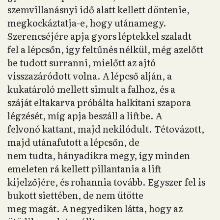
szemvillanásnyi idő alatt kellett döntenie,
megkockáztatja-e, hogy utánamegy.
Szerencséjére apja gyors léptekkel szaladt
fel a lépcsőn, így feltűnés nélkül, még azelőtt
be tudott surranni, mielőtt az ajtó
visszazáródott volna. A lépcső alján, a
kukatároló mellett simult a falhoz, és a
száját eltakarva próbálta halkítani szapora
légzését, míg apja beszáll a liftbe. A
felvonó kattant, majd nekilódult. Tétovázott,
majd utánafutott a lépcsőn, de
nem tudta, hányadikra megy, így minden
emeleten rá kellett pillantania a lift
kijelzőjére, és rohannia tovább. Egyszer fel is
bukott siettében, de nem ütötte
meg magát. A negyediken látta, hogy az