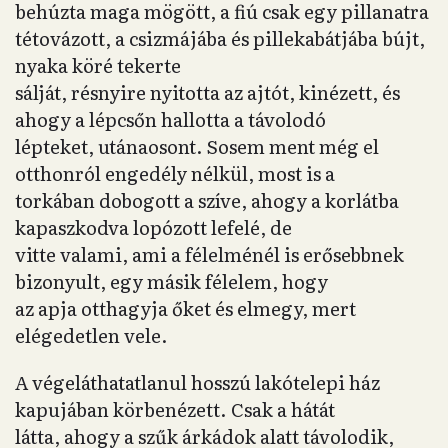
behúzta maga mögött, a fiú csak egy pillanatra
tétovázott, a csizmájába és pillekabátjába bújt,
nyaka köré tekerte
sálját, résnyire nyitotta az ajtót, kinézett, és
ahogy a lépcsőn hallotta a távolodó
lépteket, utánaosont. Sosem ment még el
otthonról engedély nélkül, most is a
torkában dobogott a szíve, ahogy a korlátba
kapaszkodva lopózott lefelé, de
vitte valami, ami a félelménél is erősebbnek
bizonyult, egy másik félelem, hogy
az apja otthagyja őket és elmegy, mert
elégedetlen vele.
A végeláthatatlanul hosszú lakótelepi ház
kapujában körbenézett. Csak a hátát
látta, ahogy a szűk árkádok alatt távolodik,