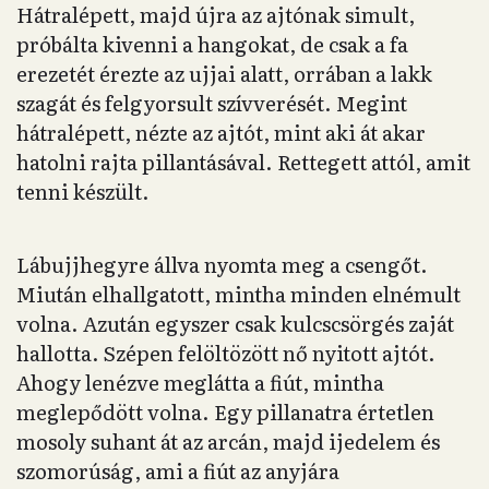
Hátralépett, majd újra az ajtónak simult,
próbálta kivenni a hangokat, de csak a fa
erezetét érezte az ujjai alatt, orrában a lakk
szagát és felgyorsult szívverését. Megint
hátralépett, nézte az ajtót, mint aki át akar
hatolni rajta pillantásával. Rettegett attól, amit
tenni készült.
Lábujjhegyre állva nyomta meg a csengőt.
Miután elhallgatott, mintha minden elnémult
volna. Azután egyszer csak kulcscsörgés zaját
hallotta. Szépen felöltözött nő nyitott ajtót.
Ahogy lenézve meglátta a fiút, mintha
meglepődött volna. Egy pillanatra értetlen
mosoly suhant át az arcán, majd ijedelem és
szomorúság, ami a fiút az anyjára