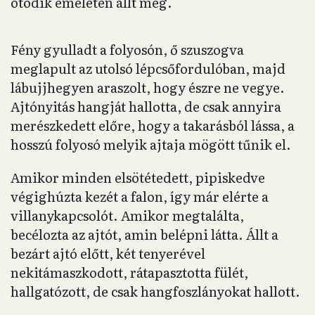
ötödik emeleten állt meg.
Fény gyulladt a folyosón, ő szuszogva
meglapult az utolsó lépcsőfordulóban, majd
lábujjhegyen araszolt, hogy észre ne vegye.
Ajtónyitás hangját hallotta, de csak annyira
merészkedett előre, hogy a takarásból lássa, a
hosszú folyosó melyik ajtaja mögött tűnik el.
Amikor minden elsötétedett, pipiskedve
végighúzta kezét a falon, így már elérte a
villanykapcsolót. Amikor megtalálta,
becélozta az ajtót, amin belépni látta. Állt a
bezárt ajtó előtt, két tenyerével
nekitámaszkodott, rátapasztotta fülét,
hallgatózott, de csak hangfoszlányokat hallott.