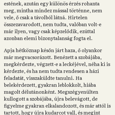
estének, azután egy különös érzés rohanta
meg, mintha mindez mással történne, nem
vele, ő csak a távolból látná. Hirtelen
összezavarodott, nem tudta, valóban volt-e
már ilyen, vagy csak képzelődik, ezúttal
azonban elemi bizonytalanság fogta el.
Apja hétköznap későn járt haza, ő olyankor
már megvacsorázott. Benézett a szobájába,
megkérdezte, végzett-e a leckéjével, néha ki is
kérdezte, és ha nem tudta rendesen a házi
feladatát, visszaküldte tanulni. Ha
belekérdezett, gyakran leblokkolt, hiába
magolt délutánonként. Megszégyenülten
kullogott a szobájába, újra belevágott, de
figyelme gyakran elkalandozott, és már attól is
tartott, hogy újra kudarcot vall, és megint