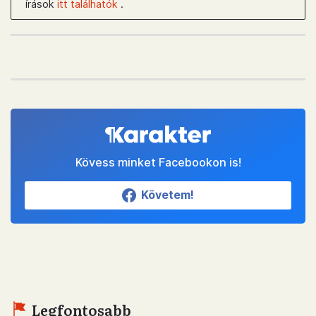
írások
itt találhatók
.
Kövess minket Facebookon is!
Követem!
Legfontosabb