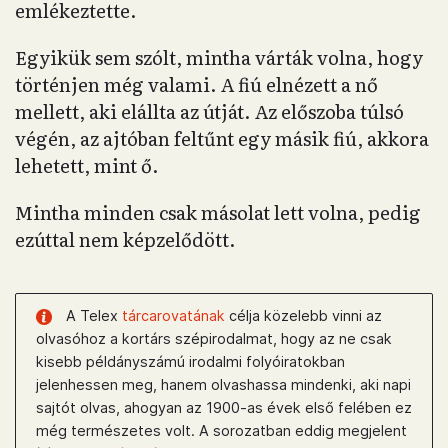
emlékeztette.
Egyikük sem szólt, mintha várták volna, hogy
történjen még valami. A fiú elnézett a nő
mellett, aki elállta az útját. Az előszoba túlsó
végén, az ajtóban feltűnt egy másik fiú, akkora
lehetett, mint ő.
Mintha minden csak másolat lett volna, pedig
ezúttal nem képzelődött.
A Telex
tárcarovatának
célja közelebb vinni az
olvasóhoz a kortárs szépirodalmat, hogy az ne csak
kisebb példányszámú irodalmi folyóiratokban
jelenhessen meg, hanem olvashassa mindenki, aki napi
sajtót olvas, ahogyan az 1900-as évek első felében ez
még természetes volt. A sorozatban eddig megjelent