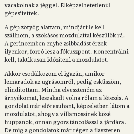
vacakolnak a jéggel. Elképzelhetetlenül
gépesítettek.
A gép zötyög alattam, mindjárt le kell
szállnom, a szokásos mozdulattal készülök rá.
A gerincemben enyhe zsibbadást érzek
ilyenkor, forró lesz a fókuszpont. Koncentrálni
kell, taktikusan időzíteni a mozdulatot.
Akkor csodálkozom el igazán, amikor
lemaradok az ugrásomról, pedig esküszöm,
elindítottam. Mintha elveszteném az
árnyékomat, leszakadt volna rólam a létezés. A
gondolat már előresuhant, képzeletben látom a
mozdulatot, ahogy a villamossínek közé
huppanok, onnan gyors táncolással a járdára.
De míg a gondolatok már régen a flaszteren