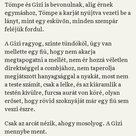
Tömpe és Gizi is bevonulnak, alig érnek
egymáshoz, Tömpe a karját nyújtva vezeti be a
lányt, mint egy esküvőn, minden szempár
feléjük fordul.
A Gizi ragyog, szinte tündököl, úgy van
mellette egy fiú, hogy nem akarja
megtapogatni a mellét, nem ér hozzá véletlen
direktséggel a combjához, nem taperolja
megjátszott hanyagsággal a nyakát, most nem
a teste számít, csak a lelke, és az kiáramlik a
testén kívülre, furcsa aurát von köré, olyan
erőset, hogy rövid szoknyáját már egy fiú sem
veszi észre.
Csak az arcát nézik, ahogy mosolyog. A Gizi
mennybe ment.