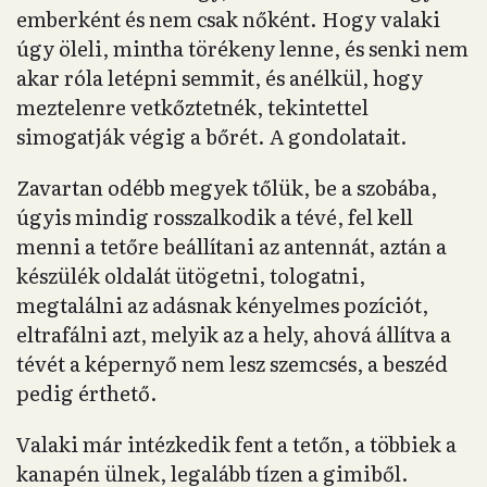
emberként és nem csak nőként. Hogy valaki
úgy öleli, mintha törékeny lenne, és senki nem
akar róla letépni semmit, és anélkül, hogy
meztelenre vetkőztetnék, tekintettel
simogatják végig a bőrét. A gondolatait.
Zavartan odébb megyek tőlük, be a szobába,
úgyis mindig rosszalkodik a tévé, fel kell
menni a tetőre beállítani az antennát, aztán a
készülék oldalát ütögetni, tologatni,
megtalálni az adásnak kényelmes pozíciót,
eltrafálni azt, melyik az a hely, ahová állítva a
tévét a képernyő nem lesz szemcsés, a beszéd
pedig érthető.
Valaki már intézkedik fent a tetőn, a többiek a
kanapén ülnek, legalább tízen a gimiből.