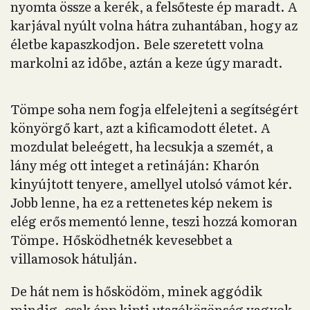
nyomta össze a kerék, a felsőteste ép maradt. A
karjával nyúlt volna hátra zuhantában, hogy az
életbe kapaszkodjon. Bele szeretett volna
markolni az időbe, aztán a keze úgy maradt.
Tömpe soha nem fogja elfelejteni a segítségért
könyörgő kart, azt a kificamodott életet. A
mozdulat beleégett, ha lecsukja a szemét, a
lány még ott integet a retináján: Kharón
kinyújtott tenyere, amellyel utolsó vámot kér.
Jobb lenne, ha ez a rettenetes kép nekem is
elég erős mementó lenne, teszi hozzá komoran
Tömpe. Hősködhetnék kevesebbet a
villamosok hátulján.
De hát nem is hősködöm, minek aggódik
mindig, csak épp kinti utazóközönség vagyok,