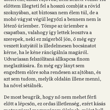
előttem illegteti fel a hosszú combját a rövid
szoknyában, azt biztosan nem élem túl, de a
mohó vágyat végül legyőzi a bennem nem is
létező úriember. Tömpe az úriember a
csapatban, valahogy így lettek leosztva a
szerepek, neki ez zsigerből jön, ő még egy
veszett kutyától is illedelmesen bocsánatot
kérne, ha le kéne ráncigálnia magáról.
Udvariasan felszólítaná állkapcsa finom
meglazítására. Én még egy lányt sem
engedtem előre soha rendesen az ajtóban, és
azt sem tudom, melyik oldalán illene menni,
ha nővel sétálnék.
De most beugrik, hogy nő nem mehet férfi
előtt a lépcsőn, ez ordas illetlenség, ezért kásás