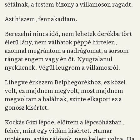
sétálnak, a testem bizony a villamoson ragadt.
Azt hiszem, fennakadtam.
Berezelni nincs idő, nem lehetek derékba tört
életű lány, nem válhatok péppé hirtelen,
azonnal megrántom a nadrágomat, a sorsom
rángat engem vagy én őt. Nyugtalanul
nyekkenek. Végül leugrom a villamosról.
Lihegve érkezem Belphegorékhoz, ez közel
volt, ez majdnem megvolt, most majdnem
megvoltam a halálnak, szinte elkapott ez a
gonosz kísértet.
Kockás Gizi lépdel előttem a lépcsőházban,
fehér, mint egy vidám kísértet. Hamar
utolérem, aztán rájövök, nem kellett volna. Ha