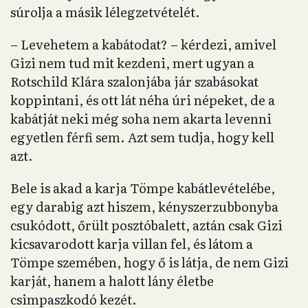
súrolja a másik lélegzetvételét.
– Levehetem a kabátodat? – kérdezi, amivel
Gizi nem tud mit kezdeni, mert ugyan a
Rotschild Klára szalonjába jár szabásokat
koppintani, és ott lát néha úri népeket, de a
kabátját neki még soha nem akarta levenni
egyetlen férfi sem. Azt sem tudja, hogy kell
azt.
Bele is akad a karja Tömpe kabátlevételébe,
egy darabig azt hiszem, kényszerzubbonyba
csukódott, őrült posztóbalett, aztán csak Gizi
kicsavarodott karja villan fel, és látom a
Tömpe szemében, hogy ő is látja, de nem Gizi
karját, hanem a halott lány életbe
csimpaszkodó kezét.