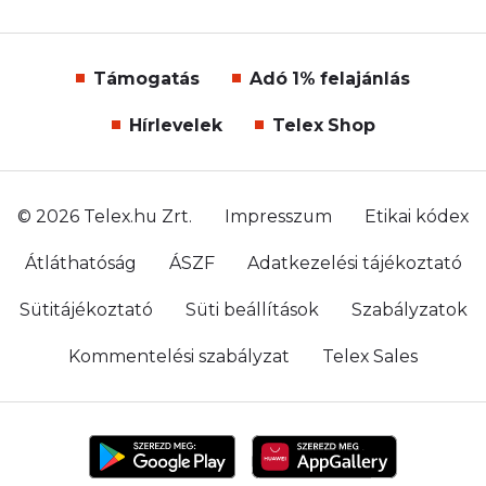
Támogatás
Adó 1% felajánlás
Hírlevelek
Telex Shop
© 2026 Telex.hu Zrt.
Impresszum
Etikai kódex
Átláthatóság
ÁSZF
Adatkezelési tájékoztató
Sütitájékoztató
Süti beállítások
Szabályzatok
Kommentelési szabályzat
Telex Sales