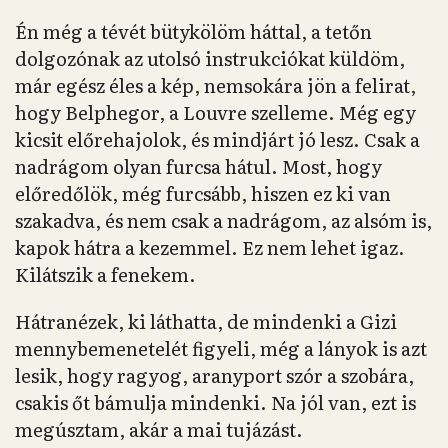
Én még a tévét bütykölöm háttal, a tetőn
dolgozónak az utolsó instrukciókat küldöm,
már egész éles a kép, nemsokára jön a felirat,
hogy Belphegor, a Louvre szelleme. Még egy
kicsit előrehajolok, és mindjárt jó lesz. Csak a
nadrágom olyan furcsa hátul. Most, hogy
előredőlök, még furcsább, hiszen ez ki van
szakadva, és nem csak a nadrágom, az alsóm is,
kapok hátra a kezemmel. Ez nem lehet igaz.
Kilátszik a fenekem.
Hátranézek, ki láthatta, de mindenki a Gizi
mennybemenetelét figyeli, még a lányok is azt
lesik, hogy ragyog, aranyport szór a szobára,
csakis őt bámulja mindenki. Na jól van, ezt is
megúsztam, akár a mai tujázást.