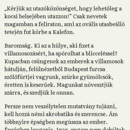
„Kérjük az utazóközönséget, hogy lehetőleg a
kocsi belsejében utazzon!” Csak nevetek
magamban a feliraton, ami az ovális utasbeálló
tetején fut körbe a Kalefon.
Baromság. Ki az a hülye, aki fizet a
villamosozásért, ha spórolhat a blicceléssel?
Kupacban csüngenek az emberek a villamosok
hátulján, felülnézetből Budapest furcsa
szőlőfürtjei vagyunk, szürke gyümölcsök,
éretten is keserűek. Magunkat növesztjük
szárra, és szedjük le onnan.
Persze nem veszélytelen mutatvány tujázni,
kell hozzá némi akrobatika és szerencse. Ám
többnyire épségben megússza az ember.
Épségben leugorja. Igaz, engem nem dobáltak