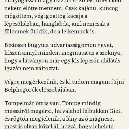
motyogással magyarázom Gizinek, miért kell
nekem előtte mennem. Csak kajánul kuncog
mögöttem, végigpattog kacaja a
lépcsőházban, hanglabda, ami nemcsak a
fülemnek ütődik, de a lelkemnek is.
Biztosan bugyuta udvariasságomon nevet,
hiszen annyi mindent megmutat az a szoknya,
hogy a látványon már egy kis lépcsőn alálátás
igazán nem változtat.
Végre megérkezünk, és ki tudom magam fújni
Belphegorék előszobájában.
Tömpe már ott is van, Tömpe mindig
messziről megérzi, ha valahol felbukkan Gizi,
és rögtön megjelenik, a lány az ő mágnese,
most is olyan közel áll hozzá, hogy lehelete