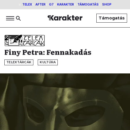
TELEX
AFTER
G7
KARAKTER
TÁMOGATÁS
SHOP
Támogatás
Finy Petra: Fennakadás
TELEXTÁRCÁK
KULTÚRA