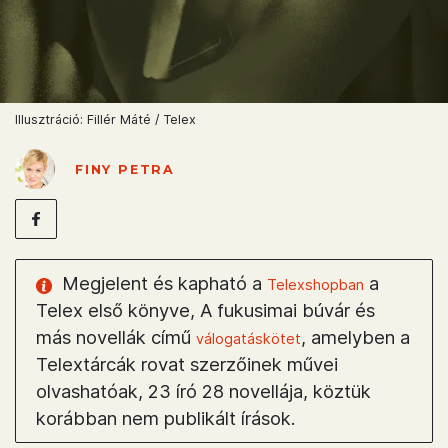
Illusztráció: Fillér Máté / Telex
FINY PETRA
Megjelent és kapható a
a
Telexshopban
Telex első könyve, A fukusimai búvár és
más novellák című
, amelyben a
válogatáskötet
Telextárcák rovat szerzőinek művei
olvashatóak, 23 író 28 novellája, köztük
korábban nem publikált írások.