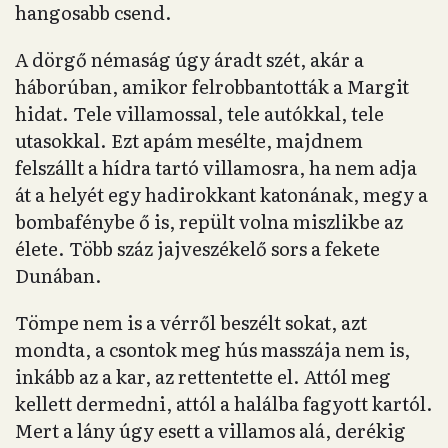
hangosabb csend.
A dörgő némaság úgy áradt szét, akár a
háborúban, amikor felrobbantották a Margit
hidat. Tele villamossal, tele autókkal, tele
utasokkal. Ezt apám mesélte, majdnem
felszállt a hídra tartó villamosra, ha nem adja
át a helyét egy hadirokkant katonának, megy a
bombafénybe ő is, repült volna miszlikbe az
élete. Több száz jajveszékelő sors a fekete
Dunában.
Tömpe nem is a vérről beszélt sokat, azt
mondta, a csontok meg hús masszája nem is,
inkább az a kar, az rettentette el. Attól meg
kellett dermedni, attól a halálba fagyott kartól.
Mert a lány úgy esett a villamos alá, derékig