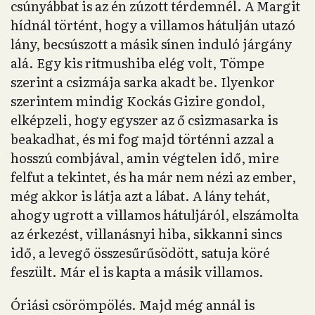
csúnyábbat is az én zúzott térdemnél. A Margit
hídnál történt, hogy a villamos hátulján utazó
lány, becsúszott a másik sínen induló járgány
alá. Egy kis ritmushiba elég volt, Tömpe
szerint a csizmája sarka akadt be. Ilyenkor
szerintem mindig Kockás Gizire gondol,
elképzeli, hogy egyszer az ő csizmasarka is
beakadhat, és mi fog majd történni azzal a
hosszú combjával, amin végtelen idő, mire
felfut a tekintet, és ha már nem nézi az ember,
még akkor is látja azt a lábat. A lány tehát,
ahogy ugrott a villamos hátuljáról, elszámolta
az érkezést, villanásnyi hiba, sikkanni sincs
idő, a levegő összesűrűsödött, satuja köré
feszült. Már el is kapta a másik villamos.
Óriási csörömpölés. Majd még annál is