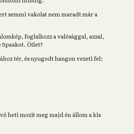
t gondolni mindig.
ert semmi vakolat nem maradt már a
 álomkép, foglalkozz a valósággal, azzal,
 Spaakot. Ötlet?
oz tér, és nyugodt hangon vezeti fel:
vő heti mozit meg majd én állom a kis