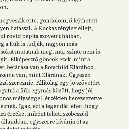
mon.
megveszik érte, gondolom, ő lejthetett
yen hatással. A Kockás tényleg ellejt,
ul rövid pepita szövetruháiban,
 a fiúk is tudják, nagyon más
l sokat mutatnak meg, már szinte nem is
nyit. Elképesztő göncök ezek, mint a
t, bejárása van a Rotschild Klárához,
ó szeme van, mint Klárának. Ügyesen
zá szereznie. Állítólag egy jó szövetért
ogatni a fiúk egymás között, hogy jól
onos mélységgel, érzékien berezegtetve
néznek. Igaz, ezt a legendát lehet, hogy
zzá érzéke, miként teheti szóbeszéd
állandóan, egyszerre kívánja őt az