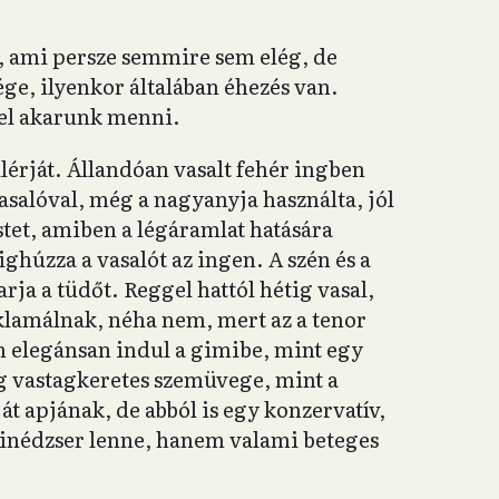
l, ami persze semmire sem elég, de
ége, ilyenkor általában éhezés van.
 el akarunk menni.
llérját. Állandóan vasalt fehér ingben
vasalóval, még a nagyanyja használta, jól
tet, amiben a légáramlat hatására
húzza a vasalót az ingen. A szén és a
arja a tüdőt. Reggel hattól hétig vasal,
klamálnak, néha nem, mert az a tenor
n elegánsan indul a gimibe, mint egy
g vastagkeretes szemüvege, mint a
át apjának, de abból is egy konzervatív,
 tinédzser lenne, hanem valami beteges