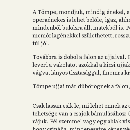
A Tömpe, mondjuk, mindig énekel, eg
operaénekes is lehet belőle, igaz, ahh
mindenből bukásra áll, matekból is. P
memóriagénekkel születhetett, rosszu
túl jól.
Továbbra is dobol a falon az ujjaiva
leveri a vakolatot azokkal a kicsi uj
vágva, lányos tisztasággal, finomra k
Tömpe ujjai már dübörögnek a falon,
Csak lassan esik le, mi lehet ennek 
tehetsége van a csajok bámulásához: 
rájuk. Fél szemmel vagy egy ablak vi
hogy csinálja, mindenesetre képes v