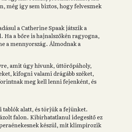
 én, még így sem biztos, hogy felvesznek
dásul a Catherine Spaak játszik a
al. Ha a bőre is hajnalszőkén ragyogna,
nne a mennyország. Álmodnak a
lyre, amit úgy hívunk, úttörőpáholy,
yeket, kifogni valami drágább széket,
orintnak meg kell lenni fejenként, és
tablók alatt, és törjük a fejünket.
zolt falon. Kibírhatatlanul idegesítő ez
peraénekesnek készül, mit klimpírozik