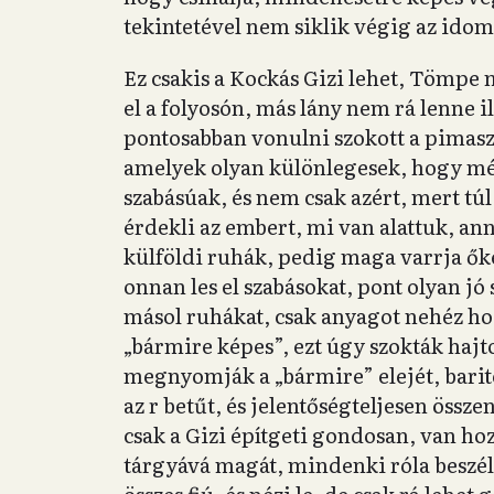
tekintetével nem siklik végig az ido
Ez csakis a Kockás Gizi lehet, Tömpe 
el a folyosón, más lány nem rá lenne il
pontosabban vonulni szokott a pimasz
amelyek olyan különlegesek, hogy még
szabásúak, és nem csak azért, mert tú
érdekli az embert, mi van alattuk, an
külföldi ruhák, pedig maga varrja őke
onnan les el szabásokat, pont olyan j
másol ruhákat, csak anyagot nehéz hoz
„bármire képes”, ezt úgy szokták hajt
megnyomják a „bármire” elejét, barit
az r betűt, és jelentőségteljesen össze
csak a Gizi építgeti gondosan, van ho
tárgyává magát, mindenki róla beszél 