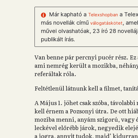
Már kapható a
a Telex
Telexshopban
más novellák című
, ame
válogatáskötet
művei olvashatóak, 23 író 28 novell
publikált írás.
Van benne pár percnyi pucér rész. Ez 
ami nemrég került a mozikba, néhány
referáltak róla.
Feltétlenül látnunk kell a filmet, taní
A Május 1. jöhet csak szóba, távolabbi
kell érnem a Pozsonyi útra. De ott hi
moziba menni, anyám szigorú, vagy 
leckével előrébb járok, negyedik elej
a jogra, annyit tudok, majd’ kidurran