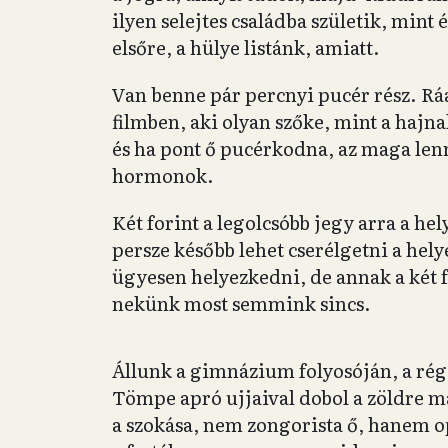
ilyen selejtes családba születik, mint
elsőre, a hülye listánk, amiatt.
Van benne pár percnyi pucér rész. Ráa
filmben, aki olyan szőke, mint a hajn
és ha pont ő pucérkodna, az maga le
hormonok.
Két forint a legolcsóbb jegy arra a he
persze később lehet cserélgetni a hel
ügyesen helyezkedni, de annak a két f
nekünk most semmink sincs.
Állunk a gimnázium folyosóján, a régi 
Tömpe apró ujjaival dobol a zöldre má
a szokása, nem zongorista ő, hanem o