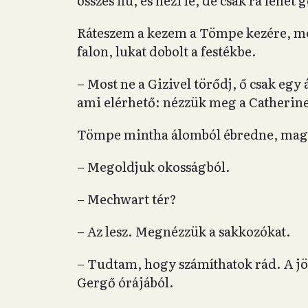
összes fiú, és nézi le, de csak rá lehe
Ráteszem a kezem a Tömpe kezére, m
falon, lukat dobolt a festékbe.
– Most ne a Gizivel törődj, ő csak egy
ami elérhető: nézzük meg a Catherine
Tömpe mintha álomból ébredne, magáh
– Megoldjuk okosságból.
– Mechwart tér?
– Az lesz. Megnézzük a sakkozókat.
– Tudtam, hogy számíthatok rád. A jö
Gergő órájából.