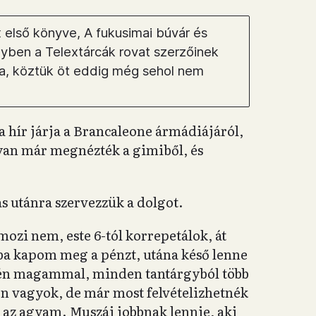
 első könyve, A fukusimai búvár és
lyben a Telextárcák rovat szerzőinek
ája, köztük öt eddig még sehol nem
a hír járja a Brancaleone ármádiájáról,
an már megnézték a gimiből, és
tás utánra szervezzük a dolgot.
 mozi nem, este 6-tól korrepetálok, át
ába kapom meg a pénzt, utána késő lenne
én magammal, minden tantárgyból több
én vagyok, de már most felvételizhetnék
 az agyam. Muszáj jobbnak lennie, aki