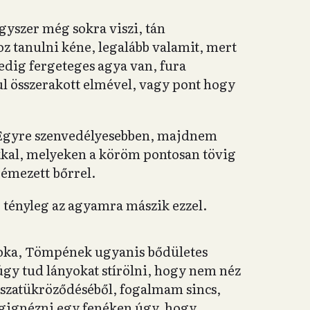
yszer még sokra viszi, tán
oz tanulni kéne, legalább valamit, mert
edig fergeteges agya van, fura
l összerakott elmével, vagy pont hogy
l. Egyre szenvedélyesebben, majdnem
jakkal, melyeken a köröm pontosan tövig
rémezett bőrrel.
 tényleg az agyamra mászik ezzel.
az oka, Tömpének ugyanis bődületes
úgy tud lányokat stírölni, hogy nem néz
sszatükröződéséből, fogalmam sincs,
égignézni egy fenéken úgy, hogy