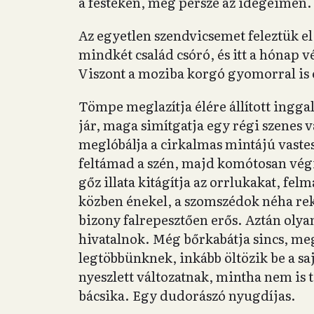
a festéken, meg persze az idegeimen.
Az egyetlen szendvicsemet feleztük e
mindkét család csóró, és itt a hónap v
Viszont a moziba korgó gyomorral is
Tömpe meglazítja élére állított ingga
jár, maga simítgatja egy régi szenes 
meglóbálja a cirkalmas mintájú vastes
feltámad a szén, majd komótosan végig
gőz illata kitágítja az orrlukakat, felm
közben énekel, a szomszédok néha re
bizony falrepesztően erős. Aztán olya
hivatalnok. Még bőrkabátja sincs, me
legtöbbünknek, inkább öltözik be a saj
nyeszlett változatnak, mintha nem is
bácsika. Egy dudorászó nyugdíjas.