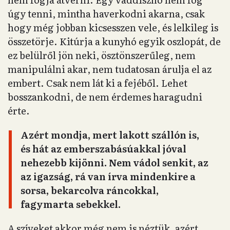
úgy tenni, mintha haverkodni akarna, csak
hogy még jobban kicsesszen vele, és lelkileg is
összetörje. Kitúrja a kunyhó egyik oszlopát, de
ez belülről jön neki, ösztönszerűleg, nem
manipulálni akar, nem tudatosan árulja el az
embert. Csak nem lát ki a fejéből. Lehet
bosszankodni, de nem érdemes haragudni
érte.
Azért mondja, mert lakott szállón is,
és hát az emberszabásúakkal jóval
nehezebb kijönni. Nem vádol senkit, az
az igazság, rá van írva mindenkire a
sorsa, bekarcolva ráncokkal,
fagymarta sebekkel.
A szíveket akkor még nem is néztük, azért