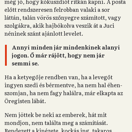
még jó, hogy kókuszdiót ritkán kapni. A posta
előtt rendszeresen felrobban valaki a sor
láttán, talán vörös szőnyegre számított, vagy
szolgákra, akik hajbókolva veszik át a Juci
néninek szánt ajánlott levelet.
Annyi minden jár mindenkinek alanyi
jogon. Ő már rájött, hogy nem jár
semmi se.
Ha a ketyegője rendben van, ha a levegőt
ingyen szedi és bérmentve, ha nem hal éhen-
szomjan, ha nem fagy halálra, már elkapta az
Öregisten lábát.
Nem jöttek be neki az emberek, hát mit
mondjon, nem találta meg a számítását.
Rendezett a kinézete, kockás ing, takaros