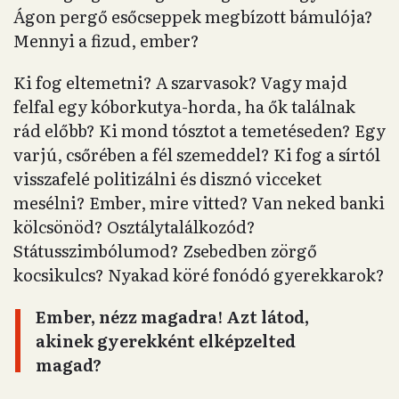
Ágon pergő esőcseppek megbízott bámulója?
Mennyi a fizud, ember?
Ki fog eltemetni? A szarvasok? Vagy majd
felfal egy kóborkutya-horda, ha ők találnak
rád előbb? Ki mond tósztot a temetéseden? Egy
varjú, csőrében a fél szemeddel? Ki fog a sírtól
visszafelé politizálni és disznó vicceket
mesélni? Ember, mire vitted? Van neked banki
kölcsönöd? Osztálytalálkozód?
Státusszimbólumod? Zsebedben zörgő
kocsikulcs? Nyakad köré fonódó gyerekkarok?
Ember, nézz magadra! Azt látod,
akinek gyerekként elképzelted
magad?