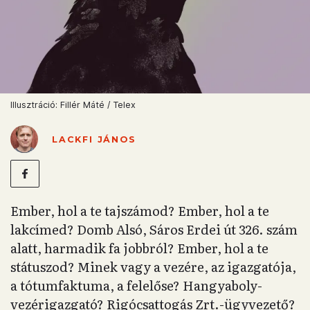
Illusztráció: Fillér Máté / Telex
LACKFI JÁNOS
Ember, hol a te tajszámod? Ember, hol a te
lakcímed? Domb Alsó, Sáros Erdei út 326. szám
alatt, harmadik fa jobbról? Ember, hol a te
státuszod? Minek vagy a vezére, az igazgatója,
a tótumfaktuma, a felelőse? Hangyaboly-
vezérigazgató? Rigócsattogás Zrt.-ügyvezető?