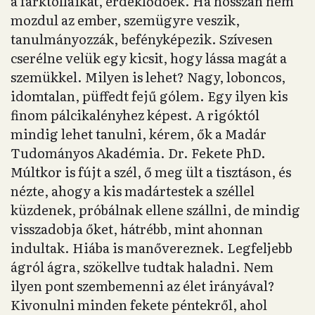
a farktollaikat, érdeklődőek. Ha hosszan nem
mozdul az ember, szemügyre veszik,
tanulmányozzák, befényképezik. Szívesen
cserélne velük egy kicsit, hogy lássa magát a
szemükkel. Milyen is lehet? Nagy, loboncos,
idomtalan, püffedt fejű gólem. Egy ilyen kis
finom pálcikalényhez képest. A rigóktól
mindig lehet tanulni, kérem, ők a Madár
Tudományos Akadémia. Dr. Fekete PhD.
Múltkor is fújt a szél, ő meg ült a tisztáson, és
nézte, ahogy a kis madártestek a széllel
küzdenek, próbálnak ellene szállni, de mindig
visszadobja őket, hátrébb, mint ahonnan
indultak. Hiába is manővereznek. Legfeljebb
ágról ágra, szökellve tudtak haladni. Nem
ilyen pont szembemenni az élet irányával?
Kivonulni minden fekete péntekről, ahol