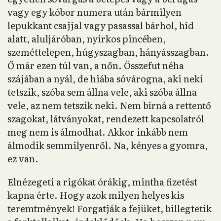
vagy egy kóbor numera után bármilyen
lepukkant csajjal vagy pasassal bárhol, híd
alatt, aluljáróban, nyirkos pincében,
szeméttelepen, húgyszagban, hányásszagban.
Ő már ezen túl van, a nőn. Összefut néha
szájában a nyál, de hiába sóvárogna, aki neki
tetszik, szóba sem állna vele, aki szóba állna
vele, az nem tetszik neki. Nem bírná a rettentő
szagokat, látványokat, rendezett kapcsolatról
meg nem is álmodhat. Akkor inkább nem
álmodik semmilyenről. Na, kényes a gyomra,
ez van.
Elnézegeti a rigókat órákig, mintha fizetést
kapna érte. Hogy azok milyen helyes kis
teremtmények! Forgatják a fejüket, billegtetik