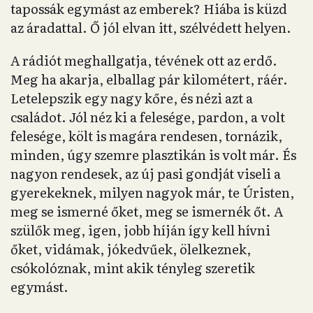
tapossák egymást az emberek? Hiába is küzd
az áradattal. Ő jól elvan itt, szélvédett helyen.
A rádiót meghallgatja, tévének ott az erdő.
Meg ha akarja, elballag pár kilométert, ráér.
Letelepszik egy nagy kőre, és nézi azt a
családot. Jól néz ki a felesége, pardon, a volt
felesége, költ is magára rendesen, tornázik,
minden, úgy szemre plasztikán is volt már. És
nagyon rendesek, az új pasi gondját viseli a
gyerekeknek, milyen nagyok már, te Úristen,
meg se ismerné őket, meg se ismernék őt. A
szülők meg, igen, jobb híján így kell hívni
őket, vidámak, jókedvűek, ölelkeznek,
csókolóznak, mint akik tényleg szeretik
egymást.