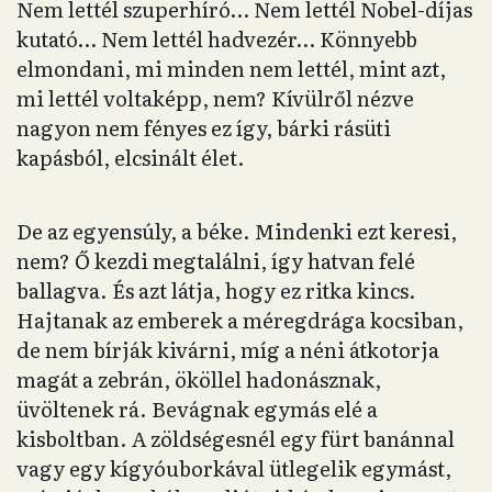
Nem lettél szuperhíró… Nem lettél Nobel-díjas
kutató… Nem lettél hadvezér… Könnyebb
elmondani, mi minden nem lettél, mint azt,
mi lettél voltaképp, nem? Kívülről nézve
nagyon nem fényes ez így, bárki rásüti
kapásból, elcsinált élet.
De az egyensúly, a béke. Mindenki ezt keresi,
nem? Ő kezdi megtalálni, így hatvan felé
ballagva. És azt látja, hogy ez ritka kincs.
Hajtanak az emberek a méregdrága kocsiban,
de nem bírják kivárni, míg a néni átkotorja
magát a zebrán, ököllel hadonásznak,
üvöltenek rá. Bevágnak egymás elé a
kisboltban. A zöldségesnél egy fürt banánnal
vagy egy kígyóuborkával ütlegelik egymást,