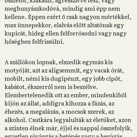
összetör, kiakaszt, agresszívvé tesz, vagy
meghunyászkodóvá, mindig ami épp nem
kellene. Éppen ezért ő csak nagyon mértékkel,
max ünnepekkor, elalvás előtt altatónak egy
kupicát, hideg ellen felforrósodni vagy nagy
hőségben felfrissülni.
A szállókon lopnak, elszedik egymás kis
motyóját, azt az aligsemmit, egy vacak órát,
mobilt, némi kis dugipénzt, egy jobb cipőt,
kabátot, ékszerről nem is beszélve.
Elembertelenedik ott az ember, mindenkiből
kijön az állat, addigra kihozza a fázás, az
éhezés, a megalázás, a mocsok szerek, az
alkohol. Csutkára legyalulták az életüket, azon
a szinten élnek már, éjjel és nappal összefolyik,
egyetlen sóvárgás a betépés vagy a berúgás