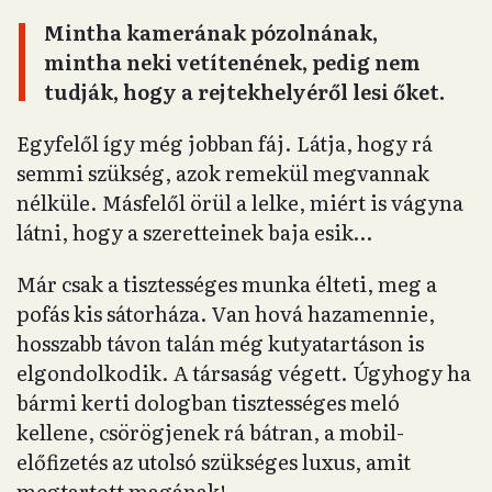
Mintha kamerának pózolnának,
mintha neki vetítenének, pedig nem
tudják, hogy a rejtekhelyéről lesi őket.
Egyfelől így még jobban fáj. Látja, hogy rá
semmi szükség, azok remekül megvannak
nélküle. Másfelől örül a lelke, miért is vágyna
látni, hogy a szeretteinek baja esik…
Már csak a tisztességes munka élteti, meg a
pofás kis sátorháza. Van hová hazamennie,
hosszabb távon talán még kutyatartáson is
elgondolkodik. A társaság végett. Úgyhogy ha
bármi kerti dologban tisztességes meló
kellene, csörögjenek rá bátran, a mobil-
előfizetés az utolsó szükséges luxus, amit
megtartott magának!