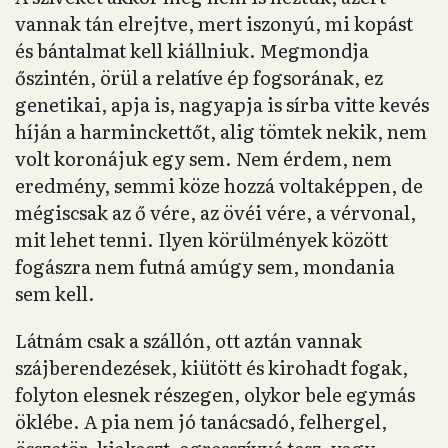
vannak tán elrejtve, mert iszonyú, mi kopást
és bántalmat kell kiállniuk. Megmondja
őszintén, örül a relatíve ép fogsorának, ez
genetikai, apja is, nagyapja is sírba vitte kevés
híján a harminckettőt, alig tömtek nekik, nem
volt koronájuk egy sem. Nem érdem, nem
eredmény, semmi köze hozzá voltaképpen, de
mégiscsak az ő vére, az övéi vére, a vérvonal,
mit lehet tenni. Ilyen körülmények között
fogászra nem futná amúgy sem, mondania
sem kell.
Látnám csak a szállón, ott aztán vannak
szájberendezések, kiütött és kirohadt fogak,
folyton elesnek részegen, olykor bele egymás
öklébe. A pia nem jó tanácsadó, felhergel,