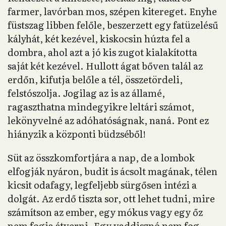
farmer, lavórban mos, szépen kitereget. Enyhe
füstszag libben felőle, beszerzett egy fatüzelésű
kályhát, két kezével, kiskocsin húzta fel a
dombra, ahol azt a jó kis zugot kialakította
saját két kezével. Hullott ágat bőven talál az
erdőn, kifutja belőle a tél, összetördeli,
felstószolja. Jogilag az is az államé,
ragaszthatna mindegyikre leltári számot,
lekönyvelné az adóhatóságnak, naná. Pont ez
hiányzik a központi büdzséből!
Süt az összkomfortjára a nap, de a lombok
elfogják nyáron, budit is ácsolt magának, télen
kicsit odafagy, legfeljebb sürgősen intézi a
dolgát. Az erdő tiszta sor, ott lehet tudni, mire
számítson az ember, egy mókus vagy egy őz
nem fogja átverni. Egy vaddisznó nem fog