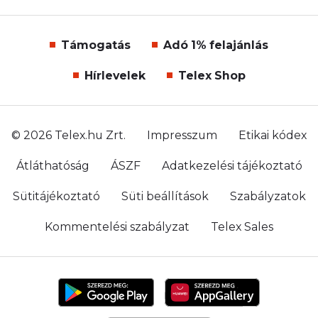
Támogatás
Adó 1% felajánlás
Hírlevelek
Telex Shop
© 2026 Telex.hu Zrt.
Impresszum
Etikai kódex
Átláthatóság
ÁSZF
Adatkezelési tájékoztató
Sütitájékoztató
Süti beállítások
Szabályzatok
Kommentelési szabályzat
Telex Sales