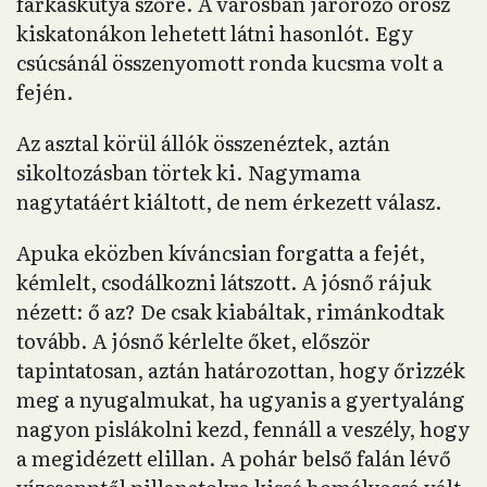
farkaskutya szőre. A városban járőröző orosz
kiskatonákon lehetett látni hasonlót. Egy
csúcsánál összenyomott ronda kucsma volt a
fején.
Az asztal körül állók összenéztek, aztán
sikoltozásban törtek ki. Nagymama
nagytatáért kiáltott, de nem érkezett válasz.
Apuka eközben kíváncsian forgatta a fejét,
kémlelt, csodálkozni látszott. A jósnő rájuk
nézett: ő az? De csak kiabáltak, rimánkodtak
tovább. A jósnő kérlelte őket, először
tapintatosan, aztán határozottan, hogy őrizzék
meg a nyugalmukat, ha ugyanis a gyertyaláng
nagyon pislákolni kezd, fennáll a veszély, hogy
a megidézett elillan. A pohár belső falán lévő