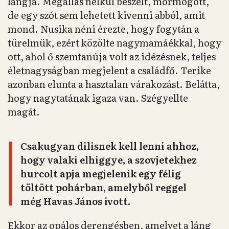
lángja. Megállás nélkül beszélt, mormogott,
de egy szót sem lehetett kivenni abból, amit
mond. Nusika néni érezte, hogy fogytán a
türelmük, ezért közölte nagymamáékkal, hogy
ott, ahol ő szemtanúja volt az idézésnek, teljes
életnagyságban megjelent a családfő. Terike
azonban elunta a hasztalan várakozást. Belátta,
hogy nagytatának igaza van. Szégyellte
magát.
Csakugyan dilisnek kell lenni ahhoz,
hogy valaki elhiggye, a szovjetekhez
hurcolt apja megjelenik egy félig
töltött pohárban, amelyből reggel
még Havas János ivott.
Ekkor az opálos derengésben, amelyet a láng