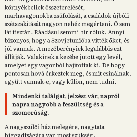
környékbeliek összeterelését,
marhavagonokba zsúfolását, a családok újbóli
szétszakítását nagyon nehéz megérteni. Ő sem
lát tisztán. Ráadásul semmi hír róluk. Annyi
bizonyos, hogy a Szovjetunióba vitték őket, és
jól vannak. A mezőberényiek legalábbis ezt
állítják. Valakinek a kezébe jutott egy levél,
amelyet egy vagonból hajítottak ki. De hogy
pontosan hová érkeztek meg, és mit csinálnak,
együtt vannak-e, vagy külön, nem tudni.
Mindenki találgat, jelzést vár, napról
napra nagyobb a feszültség és a
szomorúság.
A nagyszülői ház melegére, nagytata
higgadtságára van most szükség.