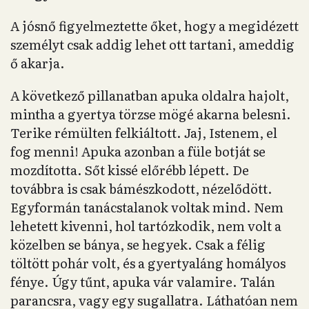
A jósnő figyelmeztette őket, hogy a megidézett
személyt csak addig lehet ott tartani, ameddig
ő akarja.
A következő pillanatban apuka oldalra hajolt,
mintha a gyertya törzse mögé akarna belesni.
Terike rémülten felkiáltott. Jaj, Istenem, el
fog menni! Apuka azonban a füle botját se
mozdította. Sőt kissé előrébb lépett. De
továbbra is csak bámészkodott, nézelődött.
Egyformán tanácstalanok voltak mind. Nem
lehetett kivenni, hol tartózkodik, nem volt a
közelben se bánya, se hegyek. Csak a félig
töltött pohár volt, és a gyertyaláng homályos
fénye. Úgy tűnt, apuka vár valamire. Talán
parancsra, vagy egy sugallatra. Láthatóan nem