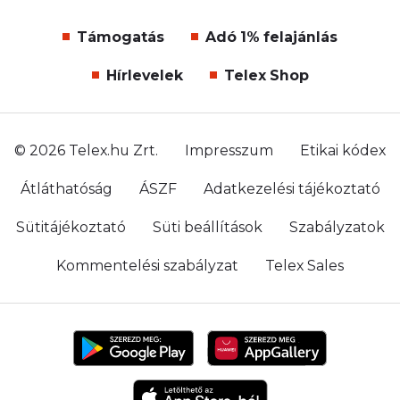
Támogatás
Adó 1% felajánlás
Hírlevelek
Telex Shop
© 2026 Telex.hu Zrt.
Impresszum
Etikai kódex
Átláthatóság
ÁSZF
Adatkezelési tájékoztató
Sütitájékoztató
Süti beállítások
Szabályzatok
Kommentelési szabályzat
Telex Sales