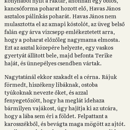
konyhából nyílt a raktár, ahonnan egy öblös,
kancsóforma poharat hozott elő, Havas János
asztalos pálinkás poharát. Havas János nem
mulasztotta el az aznapi kóstolót, az üveg belső
falán egy árva vízcsepp emlékeztetett arra,
hogy a poharat előzőleg nagymama elmosta.
Ezt az asztal közepére helyezte, egy vaskos
gyertyát állított bele, majd befonta Terike
haját, és ünnepélyes csendben vártak.
Nagytatánál ekkor szakadt el a cérna. Rájuk
förmedt, hiszékeny libáknak, ostoba
tyúkoknak nevezte őket, és azzal
fenyegetőzött, hogy ha meglát idehaza
bármilyen vajákost, úgy hajítja ki az utcára,
hogy a lába sem éri a földet. Felpattant a
karosszékből, és bevágta maga mögött az ajtót.