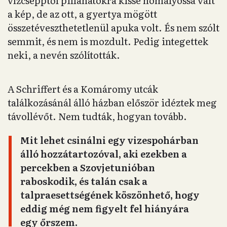
vízcsepptől pillanatokra kissé homályossá vált
a kép, de az ott, a gyertya mögött
összetéveszthetetlenül apuka volt. És nem szólt
semmit, és nem is mozdult. Pedig integettek
neki, a nevén szólították.
A Schriffert és a Komáromy utcák
találkozásánál álló házban először idéztek meg
távollévőt. Nem tudták, hogyan tovább.
Mit lehet csinálni egy vizespohárban
álló hozzátartozóval, aki ezekben a
percekben a Szovjetunióban
raboskodik, és talán csak a
talpraesettségének köszönhető, hogy
eddig még nem figyelt fel hiányára
egy őrszem.