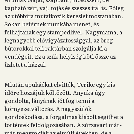
kapható zsír, vaj, tojás és szeszes ital is. Főleg
az utóbbira mutatkozik kereslet mostanában.
Sokan betérnek munkába menet, és
felhajtanak egy stampedlivel. Nagymama, a
legnagyobb elővigyázatossággal, az öreg
bútorokkal teli raktárban szolgálja ki a
vendégeit. Ez a szűk helyiség köti össze az
üzletet a házzal.
Miután apukáékat elvitték, Terike egy kis
időre hozzájuk költözött. Anyuka úgy
gondolta, lányának jót fog tenni a
környezetváltozás. A nagyszülők
gondoskodása, a forgalmas kisbolt segíthet a
történtek feldolgozásában. A zűrzavart már-
már megszokták az elmúlt években, de a