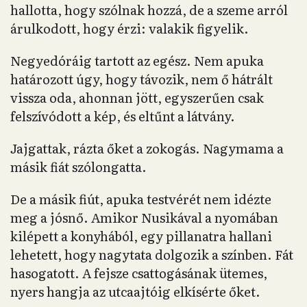
hallotta, hogy szólnak hozzá, de a szeme arról
árulkodott, hogy érzi: valakik figyelik.
Negyedóráig tartott az egész. Nem apuka
határozott úgy, hogy távozik, nem ő hátrált
vissza oda, ahonnan jött, egyszerűen csak
felszívódott a kép, és eltűnt a látvány.
Jajgattak, rázta őket a zokogás. Nagymama a
másik fiát szólongatta.
De a másik fiút, apuka testvérét nem idézte
meg a jósnő. Amikor Nusikával a nyomában
kilépett a konyhából, egy pillanatra hallani
lehetett, hogy nagytata dolgozik a színben. Fát
hasogatott. A fejsze csattogásának ütemes,
nyers hangja az utcaajtóig elkísérte őket.