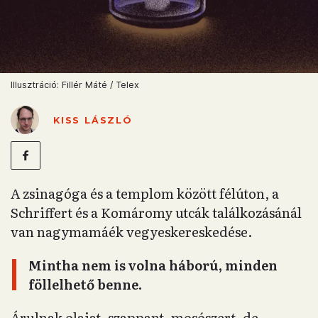
Illusztráció: Fillér Máté / Telex
KISS LÁSZLÓ
A zsinagóga és a templom között félúton, a
Schriffert és a Komáromy utcák találkozásánál
van nagymamáék vegyeskereskedése.
Mintha nem is volna háború, minden
föllelhető benne.
Árulnak olajat, szappant, mosószert, de