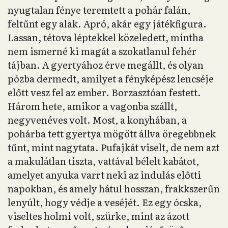
nyugtalan fénye teremtett a pohár falán,
feltűnt egy alak. Apró, akár egy játékfigura.
Lassan, tétova léptekkel közeledett, mintha
nem ismerné ki magát a szokatlanul fehér
tájban. A gyertyához érve megállt, és olyan
pózba dermedt, amilyet a fényképész lencséje
előtt vesz fel az ember. Borzasztóan festett.
Három hete, amikor a vagonba szállt,
negyvenéves volt. Most, a konyhában, a
pohárba tett gyertya mögött állva öregebbnek
tűnt, mint nagytata. Pufajkát viselt, de nem azt
a makulátlan tiszta, vattával bélelt kabátot,
amelyet anyuka varrt neki az indulás előtti
napokban, és amely hátul hosszan, frakkszerűn
lenyúlt, hogy védje a veséjét. Ez egy ócska,
viseltes holmi volt, szürke, mint az ázott