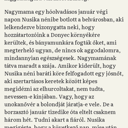
Nagymama egy hóolvadásos január végi
napon Nusika nénibe botlott a belvárosban, aki
lelkendezve bizonygatta neki, hogy
hozzátartozóink a Donyec környékére
kerültek, és bányamunkára fogták őket, ami
megterhelő ugyan, de nincs ok aggodalomra,
mindannyian egészségesek. Nagymamának
tátva maradt a szája. Amikor kiderült, hogy
Nusika néni baráti köre felfogadott egy jósnőt,
aki szertartásos keretek között képes
megidézni az elhurcoltakat, nem tudta,
nevessen-e kínjában. Vagy, hogy az
unokanővér a bolondját járatja-e vele. De a
borzasztó január tizedike óta eltelt csaknem
három hét. Tudni akart a fiáról. Nusika
megígérte, hogy a következő nap, mise után