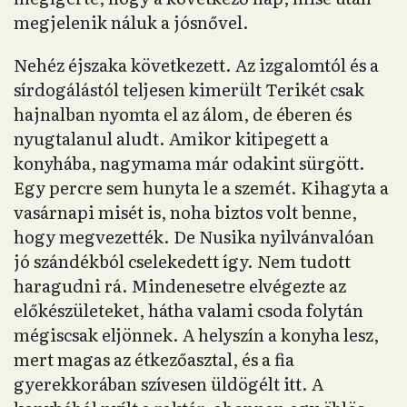
megjelenik náluk a jósnővel.
Nehéz éjszaka következett. Az izgalomtól és a
sírdogálástól teljesen kimerült Terikét csak
hajnalban nyomta el az álom, de éberen és
nyugtalanul aludt. Amikor kitipegett a
konyhába, nagymama már odakint sürgött.
Egy percre sem hunyta le a szemét. Kihagyta a
vasárnapi misét is, noha biztos volt benne,
hogy megvezették. De Nusika nyilvánvalóan
jó szándékból cselekedett így. Nem tudott
haragudni rá. Mindenesetre elvégezte az
előkészületeket, hátha valami csoda folytán
mégiscsak eljönnek. A helyszín a konyha lesz,
mert magas az étkezőasztal, és a fia
gyerekkorában szívesen üldögélt itt. A