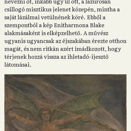
nevezni őt, inkább úgy ül ott, a lazúrosan
csillogó misztikus jelenet közepén, mintha a
saját lázálmai vetülnének köré. Ebből a
szempontból a kép Enitharmona Blake
alakmásaként is elképzelhető. A művész
ugyanis ugyancsak az éjszakában érezte otthon
magát, és nem ritkán azért imádkozott, hogy
térjenek hozzá vissza az ihletadó-ijesztő
látomásai.