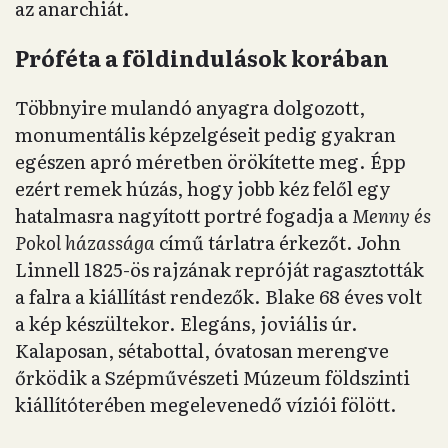
az anarchiát.
Próféta a földindulások korában
Többnyire mulandó anyagra dolgozott,
monumentális képzelgéseit pedig gyakran
egészen apró méretben örökítette meg. Épp
ezért remek húzás, hogy jobb kéz felől egy
hatalmasra nagyított portré fogadja a
Menny és
Pokol házassága
című tárlatra érkezőt. John
Linnell 1825-ös rajzának repróját ragasztották
a falra a kiállítást rendezők. Blake 68 éves volt
a kép készültekor. Elegáns, joviális úr.
Kalaposan, sétabottal, óvatosan merengve
őrködik a Szépművészeti Múzeum földszinti
kiállítóterében megelevenedő víziói fölött.