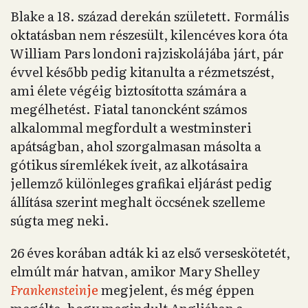
Blake a 18. század derekán született. Formális
oktatásban nem részesült, kilencéves kora óta
William Pars londoni rajziskolájába járt, pár
évvel később pedig kitanulta a rézmetszést,
ami élete végéig biztosította számára a
megélhetést. Fiatal tanoncként számos
alkalommal megfordult a westminsteri
apátságban, ahol szorgalmasan másolta a
gótikus síremlékek íveit, az alkotásaira
jellemző különleges grafikai eljárást pedig
állítása szerint meghalt öccsének szelleme
súgta meg neki.
26 éves korában adták ki az első verseskötetét,
elmúlt már hatvan, amikor Mary Shelley
Frankenstein
je
megjelent, és még éppen