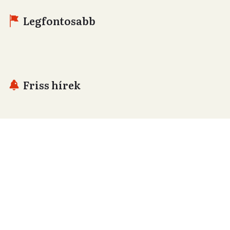
Legfontosabb
Friss hírek
Támogatás
Adó 1% felajánlás
Hírlevelek
Telex Shop