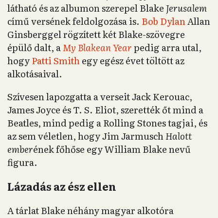
látható és az albumon szerepel Blake
Jerusalem
című versének feldolgozása is.
Bob Dylan
Allan
Ginsberggel rögzített két Blake-szövegre
épülő dalt, a
My Blakean Year
pedig arra utal,
hogy
Patti Smith
egy egész évet töltött az
alkotásaival.
Szívesen lapozgatta a verseit Jack Kerouac,
James Joyce és T. S. Eliot, szerették őt mind a
Beatles, mind pedig a Rolling Stones tagjai, és
az sem véletlen, hogy Jim Jarmusch
Halott
ember
ének főhőse egy William Blake nevű
figura.
Lázadás az ész ellen
A tárlat Blake néhány magyar alkotóra