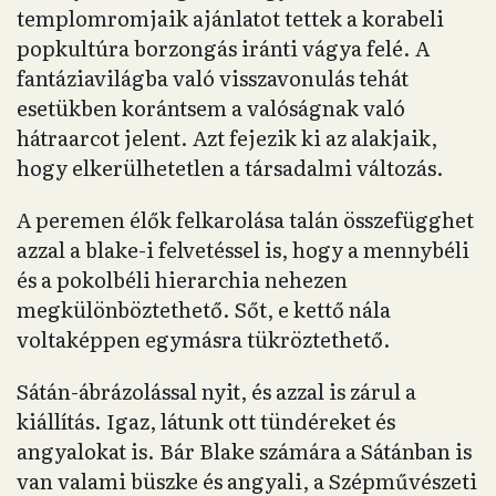
templomromjaik ajánlatot tettek a korabeli
popkultúra borzongás iránti vágya felé. A
fantáziavilágba való visszavonulás tehát
esetükben korántsem a valóságnak való
hátraarcot jelent. Azt fejezik ki az alakjaik,
hogy elkerülhetetlen a társadalmi változás.
A peremen élők felkarolása talán összefügghet
azzal a blake-i felvetéssel is, hogy a mennybéli
és a pokolbéli hierarchia nehezen
megkülönböztethető. Sőt, e kettő nála
voltaképpen egymásra tükröztethető.
Sátán-ábrázolással nyit, és azzal is zárul a
kiállítás. Igaz, látunk ott tündéreket és
angyalokat is. Bár Blake számára a Sátánban is
van valami büszke és angyali, a Szépművészeti