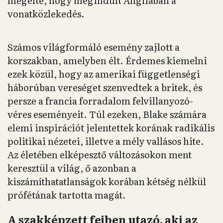
megélte, hogy megindult Angliában a
vonatközlekedés.
Számos világformáló esemény zajlott a
korszakban, amelyben élt. Érdemes kiemelni
ezek közül, hogy az amerikai függetlenségi
háborúban vereséget szenvedtek a britek, és
persze a francia forradalom felvillanyozó-
véres eseményeit. Túl ezeken, Blake számára
elemi inspirációt jelentettek korának radikális
politikai nézetei, illetve a mély vallásos hite.
Az életében elképesztő változásokon ment
keresztül a világ, ő azonban a
kiszámíthatatlanságok korában kétség nélkül
prófétának tartotta magát.
A szakképzett fejben utazó, aki az