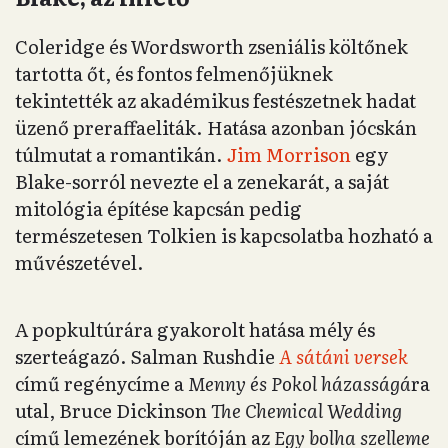
Coleridge és Wordsworth zseniális költőnek
tartotta őt, és fontos felmenőjüknek
tekintették az akadémikus festészetnek hadat
üzenő preraffaeliták. Hatása azonban jócskán
túlmutat a romantikán.
Jim Morrison
egy
Blake-sorról nevezte el a zenekarát, a saját
mitológia építése kapcsán pedig
természetesen Tolkien is kapcsolatba hozható a
művészetével.
A popkultúrára gyakorolt hatása mély és
szerteágazó. Salman Rushdie
A sátáni versek
című regénycíme a
Menny és Pokol házasságá
ra
utal, Bruce Dickinson
The Chemical Wedding
című lemezének borítóján az
Egy bolha szelleme