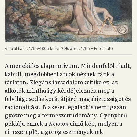
A halál háza, 1795–1805 körül // Newton, 1795 – Fotó: Tate
A menekülés alapmotívum. Mindenfelől riadt,
kábult, megdöbbent arcok néznek ránk a
tárlaton. Elegáns társadalomkritika ez, az
alkotók mintha így kérdőjeleznék meg a
felvilágosodás korát átjáró magabiztosságot és
racionalitást. Blake-et legalábbis nem igazán
győzte meg a természettudomány. Gyönyörű
példája ennek a
Newton
című kép, melyen a
címszereplő, a görög eszményeknek