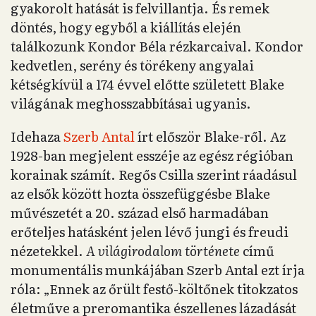
gyakorolt hatását is felvillantja. És remek
döntés, hogy egyből a kiállítás elején
találkozunk Kondor Béla rézkarcaival. Kondor
kedvetlen, serény és törékeny angyalai
kétségkívül a 174 évvel előtte született Blake
világának meghosszabbításai ugyanis.
Idehaza
Szerb Antal
írt először Blake-ről. Az
1928-ban megjelent esszéje az egész régióban
korainak számít. Regős Csilla szerint ráadásul
az elsők között hozta összefüggésbe Blake
művészetét a 20. század első harmadában
erőteljes hatásként jelen lévő jungi és freudi
nézetekkel.
A világirodalom története
című
monumentális munkájában Szerb Antal ezt írja
róla: „Ennek az őrült festő-költőnek titokzatos
életműve a preromantika észellenes lázadását