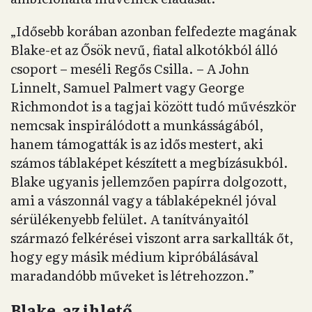
„Idősebb korában azonban felfedezte magának
Blake-et az Ősök nevű, fiatal alkotókból álló
csoport – meséli Regős Csilla. – A John
Linnelt, Samuel Palmert vagy George
Richmondot is a tagjai között tudó művészkör
nemcsak inspirálódott a munkásságából,
hanem támogatták is az idős mestert, aki
számos táblaképet készített a megbízásukból.
Blake ugyanis jellemzően papírra dolgozott,
ami a vászonnál vagy a táblaképeknél jóval
sérülékenyebb felület. A tanítványaitól
származó felkérései viszont arra sarkallták őt,
hogy egy másik médium kipróbálásával
maradandóbb műveket is létrehozzon.”
Blake, az ihlető