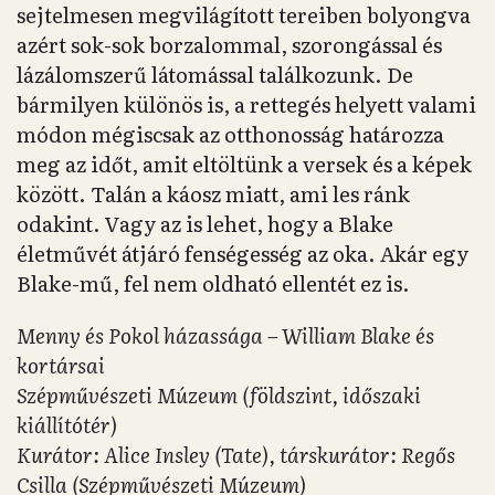
sejtelmesen megvilágított tereiben bolyongva
azért sok-sok borzalommal, szorongással és
lázálomszerű látomással találkozunk. De
bármilyen különös is, a rettegés helyett valami
módon mégiscsak az otthonosság határozza
meg az időt, amit eltöltünk a versek és a képek
között. Talán a káosz miatt, ami les ránk
odakint. Vagy az is lehet, hogy a Blake
életművét átjáró fenségesség az oka. Akár egy
Blake-mű, fel nem oldható ellentét ez is.
Menny és Pokol házassága – William Blake és
kortársai
Szépművészeti Múzeum (földszint, időszaki
kiállítótér)
Kurátor: Alice Insley (Tate), társkurátor: Regős
Csilla (Szépművészeti Múzeum)