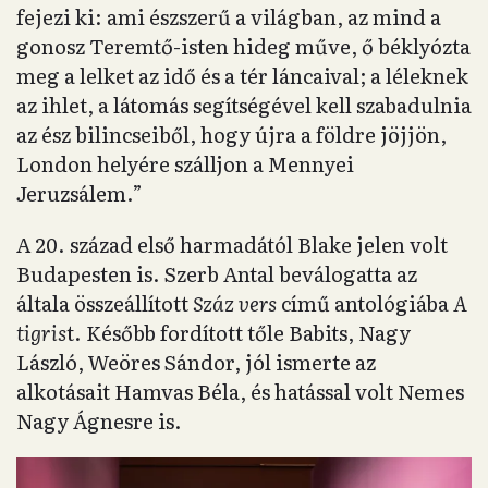
fejezi ki: ami észszerű a világban, az mind a
gonosz Teremtő-isten hideg műve, ő béklyózta
meg a lelket az idő és a tér láncaival; a léleknek
az ihlet, a látomás segítségével kell szabadulnia
az ész bilincseiből, hogy újra a földre jöjjön,
London helyére szálljon a Mennyei
Jeruzsálem.”
A 20. század első harmadától Blake jelen volt
Budapesten is. Szerb Antal beválogatta az
általa összeállított
Száz vers
című antológiába
A
tigris
t. Később fordított tőle Babits, Nagy
László, Weöres Sándor, jól ismerte az
alkotásait Hamvas Béla, és hatással volt Nemes
Nagy Ágnesre is.