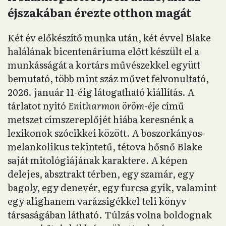
éjszakában érezte otthon magát
Két év előkészítő munka után, két évvel Blake
halálának bicentenáriuma előtt készült el a
munkásságát a kortárs művészekkel együtt
bemutató, több mint száz művet felvonultató,
2026. január 11-éig látogatható kiállítás. A
tárlatot nyitó
Enitharmon öröm-éje
című
metszet címszereplőjét hiába keresnénk a
lexikonok szócikkei között. A boszorkányos-
melankolikus tekintetű, tétova hősnő Blake
saját mitológiájának karaktere. A képen
delejes, absztrakt térben, egy szamár, egy
bagoly, egy denevér, egy furcsa gyík, valamint
egy alighanem varázsigékkel teli könyv
társaságában látható. Túlzás volna boldognak