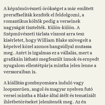
A képzőművészeti örökséget a már említett
preraffaeliták kezdték el feldolgozni, a
romantikus költők pedig a verseinek
nagyságát tisztelték. Külön-külön. A
Szépművészeti tárlata viszont arra tesz
kísérletet, hogy William Blake szövegeit a
képeivel közel azonos hangsúllyal mutassa
meg. Azért is izgalmas ez a vállalás, mert a
grafikáin látható megfeszült izmok és ernyedt
nyugalom ellentétpárja mintha jelen lenne a
verssoraiban is.
A kiállítás gombnyomásra induló vagy
loopszerűen, angol és magyar nyelven futó
versei mintha a Blake által átélt és tematizált
ihletbetöréseket jelenítenék meg. Az én