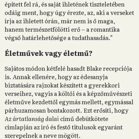
épített fel rá, és saját ihletének tiszteletében
odáig ment, hogy úgy érezte, az, aki a verseket
írja az ihletett órán, már nem is ő maga,
hanem természetfölötti erő – a romantika
végső határlehetősége a tudathasadás.”
Életművek vagy életmű?
Sajátos módon kétfelé hasadt Blake recepciója
is. Annak ellenére, hogy az édesanyja
biztatására rajzokat készített a gyerekkori
verseihez, vagyis a költői és a képzőművészeti
életműve kezdettől egymás mellett, egymással
párhuzamosan bontakozott. Ezt erősíti, hogy
Az ártatlanság dalai
című debütkötete
címlapján az író és festő titulusok egyaránt
szerepelnek a neve mögött.