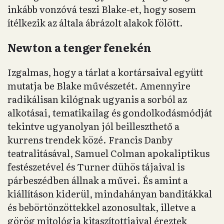
inkább vonzóvá teszi Blake-et, hogy sosem
ítélkezik az általa ábrázolt alakok fölött.
Newton a tenger fenekén
Izgalmas, hogy a tárlat a kortársaival együtt
mutatja be Blake művészetét. Amennyire
radikálisan kilógnak ugyanis a sorból az
alkotásai, tematikailag és gondolkodásmódját
tekintve ugyanolyan jól beilleszthető a
kurrens trendek közé. Francis Danby
teatralitásával, Samuel Colman apokaliptikus
festészetével és Turner dühös tájaival is
párbeszédben állnak a művei. És amint a
kiállításon kiderül, mindahányan banditákkal
és bebörtönzöttekkel azonosultak, illetve a
görög mitológia kitaszítottjaival éreztek