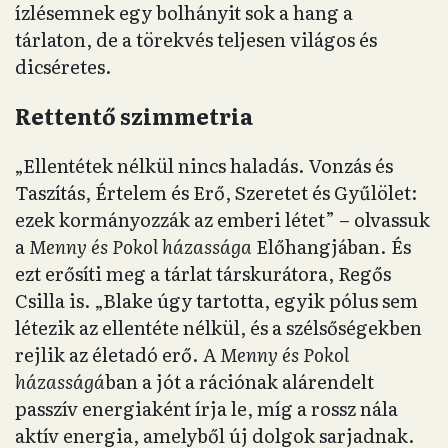
ízlésemnek egy bolhányit sok a hang a
tárlaton, de a törekvés teljesen világos és
dicséretes.
Rettentő szimmetria
„Ellentétek nélkül nincs haladás. Vonzás és
Taszítás, Értelem és Erő, Szeretet és Gyűlölet:
ezek kormányozzák az emberi létet” – olvassuk
a
Menny és Pokol házassága
Előhangjában. És
ezt erősíti meg a tárlat társkurátora, Regős
Csilla is. „Blake úgy tartotta, egyik pólus sem
létezik az ellentéte nélkül, és a szélsőségekben
rejlik az életadó erő. A
Menny és Pokol
házasságá
ban a jót a rációnak alárendelt
passzív energiaként írja le, míg a rossz nála
aktív energia, amelyből új dolgok sarjadnak.