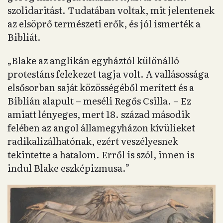
szolidaritást. Tudatában voltak, mit jelentenek
az elsöprő természeti erők, és jól ismerték a
Bibliát.
„Blake az anglikán egyháztól különálló
protestáns felekezet tagja volt. A vallásossága
elsősorban saját közösségéből merített és a
Biblián alapult – meséli Regős Csilla. – Ez
amiatt lényeges, mert 18. század második
felében az angol államegyházon kívülieket
radikalizálhatónak, ezért veszélyesnek
tekintette a hatalom. Erről is szól, innen is
indul Blake eszképizmusa.”