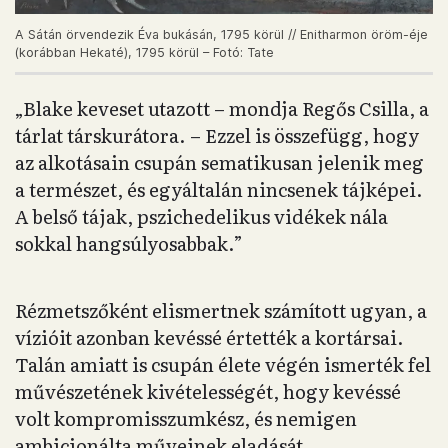
A Sátán örvendezik Éva bukásán, 1795 körül // Enitharmon öröm-éje
(korábban Hekaté), 1795 körül – Fotó: Tate
„Blake keveset utazott – mondja Regős Csilla, a
tárlat társkurátora. – Ezzel is összefügg, hogy
az alkotásain csupán sematikusan jelenik meg
a természet, és egyáltalán nincsenek tájképei.
A belső tájak, pszichedelikus vidékek nála
sokkal hangsúlyosabbak.”
Rézmetszőként elismertnek számított ugyan, a
vízióit azonban kevéssé értették a kortársai.
Talán amiatt is csupán élete végén ismerték fel
művészetének kivételességét, hogy kevéssé
volt kompromisszumkész, és nemigen
ambicionálta műveinek eladását.