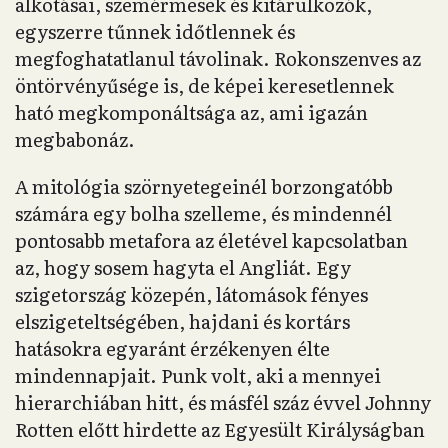
alkotásai, szemérmesek és kitárulkozók,
egyszerre tűnnek időtlennek és
megfoghatatlanul távolinak. Rokonszenves az
öntörvényűsége is, de képei keresetlennek
ható megkomponáltsága az, ami igazán
megbabonáz.
A mitológia szörnyetegeinél borzongatóbb
számára egy bolha szelleme, és mindennél
pontosabb metafora az életével kapcsolatban
az, hogy sosem hagyta el Angliát. Egy
szigetország közepén, látomások fényes
elszigeteltségében, hajdani és kortárs
hatásokra egyaránt érzékenyen élte
mindennapjait. Punk volt, aki a mennyei
hierarchiában hitt, és másfél száz évvel Johnny
Rotten előtt hirdette az Egyesült Királyságban