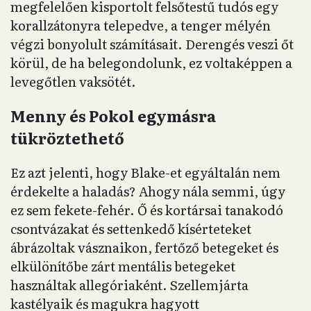
megfelelően kisportolt felsőtestű tudós egy
korallzátonyra telepedve, a tenger mélyén
végzi bonyolult számításait. Derengés veszi őt
körül, de ha belegondolunk, ez voltaképpen a
levegőtlen vaksötét.
Menny és Pokol egymásra
tükröztethető
Ez azt jelenti, hogy Blake-et egyáltalán nem
érdekelte a haladás? Ahogy nála semmi, úgy
ez sem fekete-fehér. Ő és kortársai tanakodó
csontvázakat és settenkedő kísérteteket
ábrázoltak vásznaikon, fertőző betegeket és
elkülönítőbe zárt mentális betegeket
használtak allegóriaként. Szellemjárta
kastélyaik és magukra hagyott