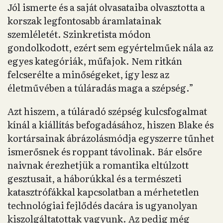
Jól ismerte és a saját olvasataiba olvasztotta a
korszak legfontosabb áramlatainak
szemléletét. Szinkretista módon
gondolkodott, ezért sem egyértelműek nála az
egyes kategóriák, műfajok. Nem ritkán
felcserélte a minőségeket, így lesz az
életművében a túláradás maga a szépség.”
Azt hiszem, a túláradó szépség kulcsfogalmat
kínál a kiállítás befogadásához, hiszen Blake és
kortársainak ábrázolásmódja egyszerre tűnhet
ismerősnek és roppant távolinak. Bár elsőre
naivnak érezhetjük a romantika eltúlzott
gesztusait, a háborúkkal és a természeti
katasztrófákkal kapcsolatban a mérhetetlen
technológiai fejlődés dacára is ugyanolyan
kiszolgáltatottak vagyunk. Az pedig még