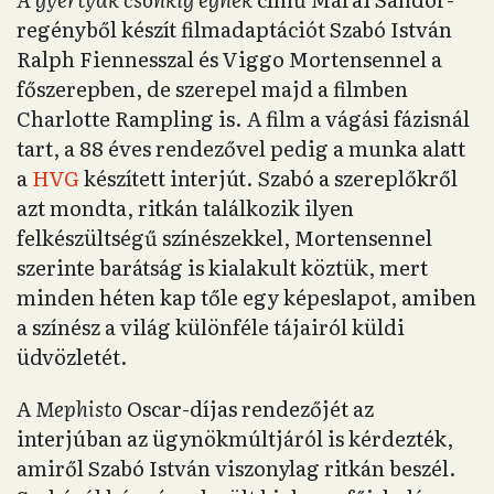
regényből készít filmadaptációt Szabó István
Ralph Fiennesszal és Viggo Mortensennel a
főszerepben, de szerepel majd a filmben
Charlotte Rampling is. A film a vágási fázisnál
tart, a 88 éves rendezővel pedig a munka alatt
a
HVG
készített interjút. Szabó a szereplőkről
azt mondta, ritkán találkozik ilyen
felkészültségű színészekkel, Mortensennel
szerinte barátság is kialakult köztük, mert
minden héten kap tőle egy képeslapot, amiben
a színész a világ különféle tájairól küldi
üdvözletét.
A
Mephisto
Oscar-díjas rendezőjét az
interjúban az ügynökmúltjáról is kérdezték,
amiről Szabó István viszonylag ritkán beszél.