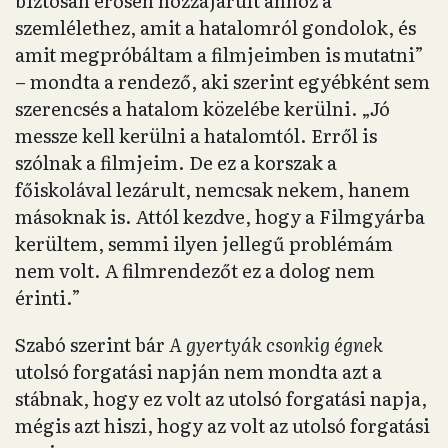
biztosan erősen hozzájárult ahhoz a
szemlélethez, amit a hatalomról gondolok, és
amit megpróbáltam a filmjeimben is mutatni”
– mondta a rendező, aki szerint egyébként sem
szerencsés a hatalom közelébe kerülni. „Jó
messze kell kerülni a hatalomtól. Erről is
szólnak a filmjeim. De ez a korszak a
főiskolával lezárult, nemcsak nekem, hanem
másoknak is. Attól kezdve, hogy a Filmgyárba
kerültem, semmi ilyen jellegű problémám
nem volt. A filmrendezőt ez a dolog nem
érinti.”
Szabó szerint bár
A gyertyák csonkig égnek
utolsó forgatási napján nem mondta azt a
stábnak, hogy ez volt az utolsó forgatási napja,
mégis azt hiszi, hogy az volt az utolsó forgatási