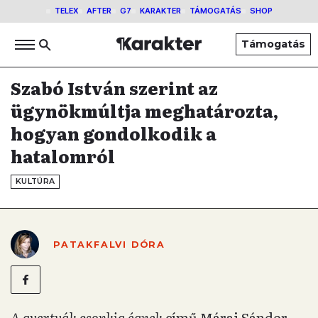
TELEX
AFTER
G7
KARAKTER
TÁMOGATÁS
SHOP
Támogatás
Szabó István szerint az
ügynökmúltja meghatározta,
hogyan gondolkodik a
hatalomról
KULTÚRA
PATAKFALVI DÓRA
A gyertyák csonkig égnek
című Márai Sándor-