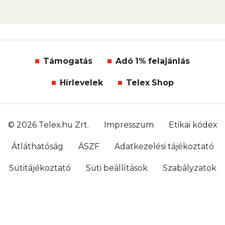
Támogatás
Adó 1% felajánlás
Hírlevelek
Telex Shop
© 2026 Telex.hu Zrt.
Impresszum
Etikai kódex
Átláthatóság
ÁSZF
Adatkezelési tájékoztató
Sütitájékoztató
Süti beállítások
Szabályzatok
Kommentelési szabályzat
Telex Sales