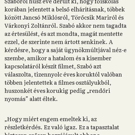
Szabóról húsz éve derült ki, hogy főiskolás
korában jelentett a belső elhárításnak, többek
között Jancsó Miklósról, Törőcsik Mariról és
Várkonyi Zoltánról. Szabó akkor nem tagadta
az értesülést, és azt mondta, magát mentette
ezzel, de szerinte nem ártott senkinek. A
kérdésre, hogy a saját ügynökmúltjával néz-e
szembe, amikor a hatalom és a kisember
kapcsolatáról készít filmet, Szabó azt
válaszolta, tizennyolc éves koruktól valóban
többen jelentettek a filmes osztályukból,
huszonkét éves korukig pedig „rendőri
nyomás” alatt éltek.
„Hogy miért engem emeltek ki, az
részletkérdés. Ez való igaz. Ez a tapasztalat