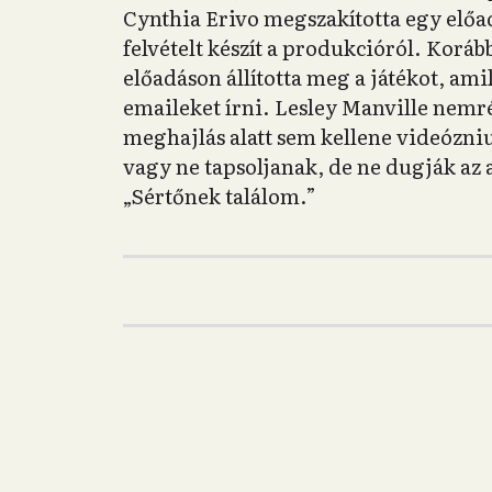
Cynthia Erivo megszakította egy előad
felvételt készít a produkcióról. Kor
előadáson állította meg a játékot, am
emaileket írni. Lesley Manville nemré
meghajlás alatt sem kellene videózni
vagy ne tapsoljanak, de ne dugják az
„Sértőnek találom.”