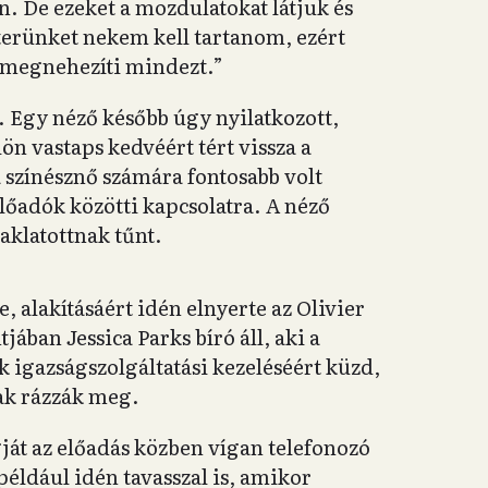
n. De ezeket a mozdulatokat látjuk és
terünket nekem kell tartanom, ezért
z megnehezíti mindezt.”
. Egy néző később úgy nyilatkozott,
lön vastaps kedvéért tért vissza a
 színésznő számára fontosabb volt
előadók közötti kapcsolatra. A néző
zaklatottnak tűnt.
, alakításáért idén elnyerte az Olivier
ában Jessica Parks bíró áll, aki a
k igazságszolgáltatási kezeléséért küzd,
dak rázzák meg.
gját az előadás közben vígan telefonozó
például idén tavasszal is, amikor