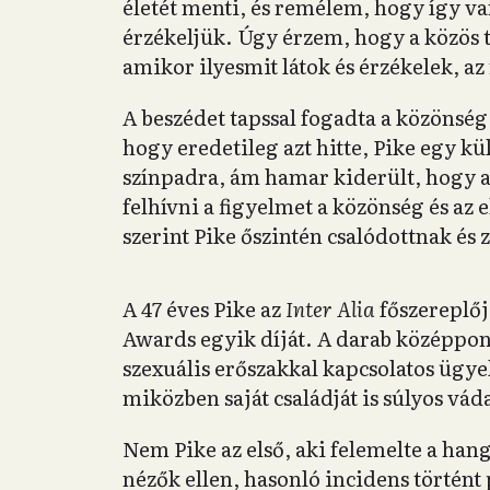
életét menti, és remélem, hogy így va
érzékeljük. Úgy érzem, hogy a közös 
amikor ilyesmit látok és érzékelek, a
A beszédet tapssal fogadta a közönség
hogy eredetileg azt hitte, Pike egy kü
színpadra, ám hamar kiderült, hogy a
felhívni a figyelmet a közönség és az 
szerint Pike őszintén csalódottnak és 
A 47 éves Pike az
Inter Alia
főszereplője
Awards egyik díját. A darab középpontj
szexuális erőszakkal kapcsolatos ügye
miközben saját családját is súlyos vá
Nem Pike az első, aki felemelte a han
nézők ellen, hasonló incidens történt 