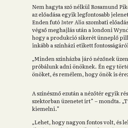
Nem hagyta szó nélkül Rosamund Pike,
az előadása egyik legfontosabb jelenet
Enden futó
Inter Alia
szombati előadá
végső meghajlás után a londoni Wyndh
hogy a produkció sikerét ünneplő pil
inkább a színházi etikett fontosságáról
„Minden színházba járó nézőnek üze
próbálunk adni önöknek. Én egy tört
önöket, és remélem, hogy önök is ér
A színésznő ezután a nézőtér egyik rés
szektorban üzenetet írt” – mondta. „
kiemelni.”
„Lehet, hogy nagyon fontos volt, és l