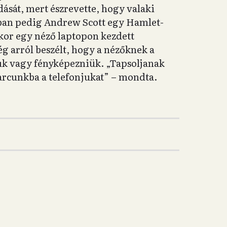
ását, mert észrevette, hogy valaki
ábban pedig Andrew Scott egy Hamlet-
ikor egy néző laptopon kezdett
g arról beszélt, hogy a nézőknek a
uk vagy fényképezniük. „Tapsoljanak
 arcunkba a telefonjukat” – mondta.