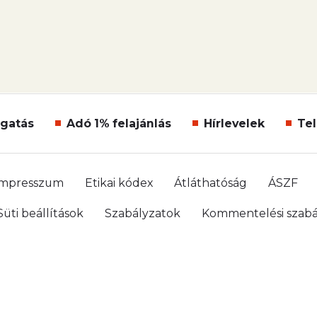
gatás
Adó 1% felajánlás
Hírlevelek
Tel
Impresszum
Etikai kódex
Átláthatóság
ÁSZF
Süti beállítások
Szabályzatok
Kommentelési szabá