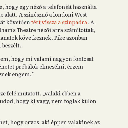
 hogy egy néző a telefonját használta
e alatt. A színésznő a londoni West
sát követően
tért vissza a színpadra
. A
am's Theatre nézői arra számítottak,
lanatok következnek, Pike azonban
 beszélt.
nem, hogy mi valami nagyon fontosat
énetet próbálok elmesélni, érzem
eznek engem.”
ze felé mutatott. „Valaki ebben a
Tudod, hogy ki vagy, nem foglak külön
ehet, hogy orvos, aki éppen valakinek az