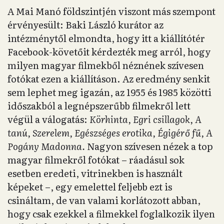
A Mai Manó földszintjén viszont más szempont
érvényesült: Baki László kurátor az
intézménytől elmondta, hogy itt a kiállítótér
Facebook-követőit kérdezték meg arról, hogy
milyen magyar filmekből néznének szívesen
fotókat ezen a kiállításon. Az eredmény senkit
sem lephet meg igazán, az 1955 és 1985 közötti
időszakból a legnépszerűbb filmekről lett
végül a válogatás:
Körhinta, Egri csillagok, A
tanú, Szerelem, Egészséges erotika, Égigérő fű, A
Pogány Madonna.
Nagyon szívesen nézek a top
magyar filmekről fotókat – ráadásul sok
esetben eredeti, vitrinekben is használt
képeket –, egy emelettel feljebb ezt is
csináltam, de van valami korlátozott abban,
hogy csak ezekkel a filmekkel foglalkozik ilyen