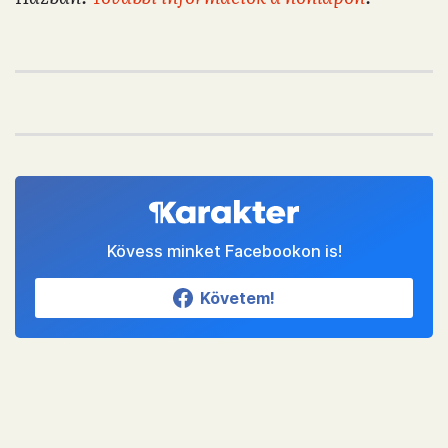
Kövess minket Facebookon is!
Követem!