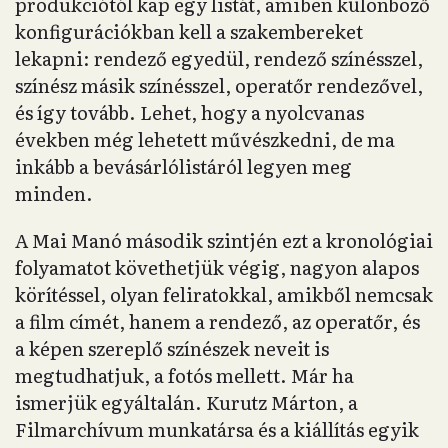
produkciótól kap egy listát, amiben különböző
konfigurációkban kell a szakembereket
lekapni: rendező egyedül, rendező színésszel,
színész másik színésszel, operatőr rendezővel,
és így tovább. Lehet, hogy a nyolcvanas
években még lehetett művészkedni, de ma
inkább a bevásárlólistáról legyen meg
minden.
A Mai Manó második szintjén ezt a kronológiai
folyamatot követhetjük végig, nagyon alapos
körítéssel, olyan feliratokkal, amikből nemcsak
a film címét, hanem a rendező, az operatőr, és
a képen szereplő színészek neveit is
megtudhatjuk, a fotós mellett. Már ha
ismerjük egyáltalán. Kurutz Márton, a
Filmarchívum munkatársa és a kiállítás egyik