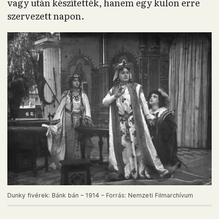
vagy után készítették, hanem egy külön erre
szervezett napon.
Dunky fivérek: Bánk bán – 1914 – Forrás: Nemzeti Filmarchívum