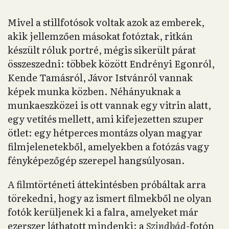
Mivel a stillfotósok voltak azok az emberek,
akik jellemzően másokat fotóztak, ritkán
készült róluk portré, mégis sikerült párat
összeszedni: többek között Endrényi Egonról,
Kende Tamásról, Jávor Istvánról vannak
képek munka közben. Néhányuknak a
munkaeszközei is ott vannak egy vitrin alatt,
egy vetítés mellett, ami kifejezetten szuper
ötlet: egy hétperces montázs olyan magyar
filmjelenetekből, amelyekben a fotózás vagy
fényképezőgép szerepel hangsúlyosan.
A filmtörténeti áttekintésben próbáltak arra
törekedni, hogy az ismert filmekből ne olyan
fotók kerüljenek ki a falra, amelyeket már
ezerszer láthatott mindenki: a
Szindbád
-fotón