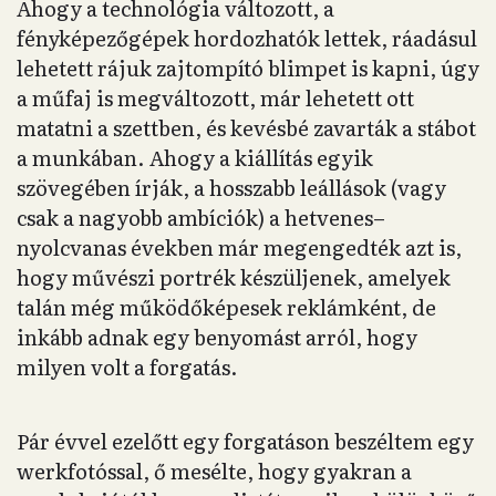
Ahogy a technológia változott, a
fényképezőgépek hordozhatók lettek, ráadásul
lehetett rájuk zajtompító blimpet is kapni, úgy
a műfaj is megváltozott, már lehetett ott
matatni a szettben, és kevésbé zavarták a stábot
a munkában. Ahogy a kiállítás egyik
szövegében írják, a hosszabb leállások (vagy
csak a nagyobb ambíciók) a hetvenes–
nyolcvanas években már megengedték azt is,
hogy művészi portrék készüljenek, amelyek
talán még működőképesek reklámként, de
inkább adnak egy benyomást arról, hogy
milyen volt a forgatás.
Pár évvel ezelőtt egy forgatáson beszéltem egy
werkfotóssal, ő mesélte, hogy gyakran a