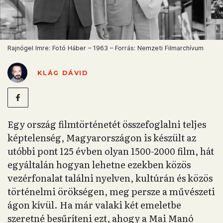
Rajnógel Imre: Fotó Háber – 1963 – Forrás: Nemzeti Filmarchívum
KLÁG DÁVID
Egy ország filmtörténetét összefoglalni teljes
képtelenség, Magyarországon is készült az
utóbbi pont 125 évben olyan 1500-2000 film, hát
egyáltalán hogyan lehetne ezekben közös
vezérfonalat találni nyelven, kultúrán és közös
történelmi örökségen, meg persze a művészeti
ágon kívül. Ha már valaki két emeletbe
szeretné besűríteni ezt, ahogy a Mai Manó