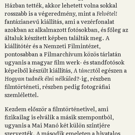
Házban tették, akkor lehetett volna sokkal
rosszabb is a végeredmény, mint a
Felvétel!
fantázianevű kiállítás, ami a vezérfonalat
azokban az alkalmazott fotósokban, és főleg az
általuk készített képben találták meg. A
kiállítótér és a Nemzeti Filmintézet,
pontosabban a Filmarchívum közös tárlatán
ugyanis a magyar film werk- és standfotósok
képeiből készült kiállítás,
A táncz
tól egészen a
Hogyan tudnék élni nélküled?
-ig, részben
filmtörténeti, részben pedig fotográfiai
szemlélettel.
Kezdem először a filmtörténetivel, ami
fizikailag is elválik a másik szempontból,
ugyanis a Mai Manó két külön szintjére
szervezték. A második emeleten a hivatalos