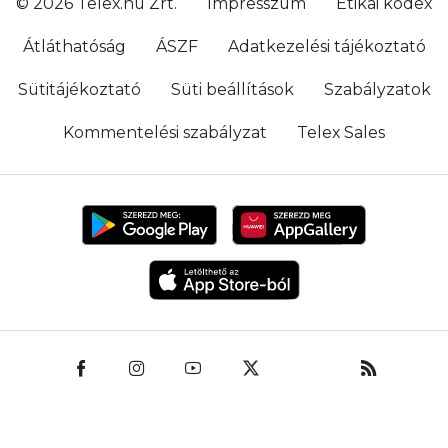
© 2026 Telex.hu Zrt.
Impresszum
Etikai kódex
Átláthatóság
ÁSZF
Adatkezelési tájékoztató
Sütitájékoztató
Süti beállítások
Szabályzatok
Kommentelési szabályzat
Telex Sales