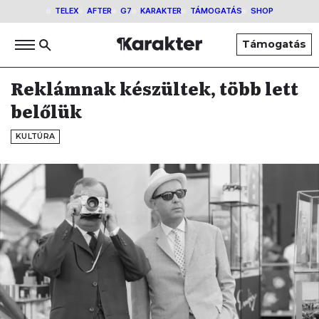
TELEX
AFTER
G7
KARAKTER
TÁMOGATÁS
SHOP
Támogatás
Reklámnak készültek, több lett
belőlük
KULTÚRA