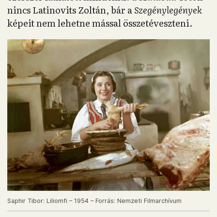
nincs Latinovits Zoltán, bár a
Szegénylegények
képeit nem lehetne mással összetéveszteni.
Saphir Tibor: Liliomfi – 1954 – Forrás: Nemzeti Filmarchívum