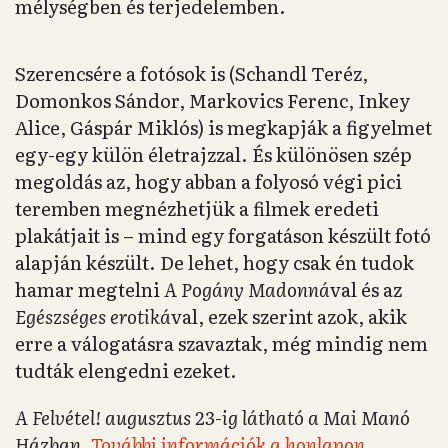
mélységben és terjedelemben.
Szerencsére a fotósok is (Schandl Teréz,
Domonkos Sándor, Markovics Ferenc, Inkey
Alice, Gáspár Miklós) is megkapják a figyelmet
egy-egy külön életrajzzal. És különösen szép
megoldás az, hogy abban a folyosó végi pici
teremben megnézhetjük a filmek eredeti
plakátjait is – mind egy forgatáson készült fotó
alapján készült. De lehet, hogy csak én tudok
hamar megtelni
A Pogány Madonná
val és az
Egészséges erotiká
val, ezek szerint azok, akik
erre a válogatásra szavaztak, még mindig nem
tudták elengedni ezeket.
A Felvétel! augusztus 23-ig látható a Mai Manó
Házban.
További információk a honlapon
.