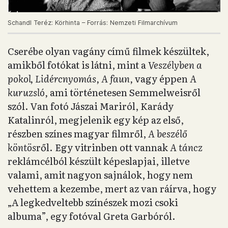
Schandl Teréz: Körhinta – Forrás: Nemzeti Filmarchívum
Cserébe olyan vagány című filmek készültek,
amikből fotókat is látni, mint a
Veszélyben a
pokol, Lidércnyomás, A faun,
vagy éppen
A
kuruzsló,
ami történetesen Semmelweisről
szól. Van fotó Jászai Mariról, Karády
Katalinról, megjelenik egy kép az első,
részben színes magyar filmről,
A beszélő
köntös
ről. Egy vitrinben ott vannak
A táncz
reklámcélból készült képeslapjai, illetve
valami, amit nagyon sajnálok, hogy nem
vehettem a kezembe, mert az van ráírva, hogy
„A legkedveltebb színészek mozi csoki
albuma”, egy fotóval Greta Garbóról.