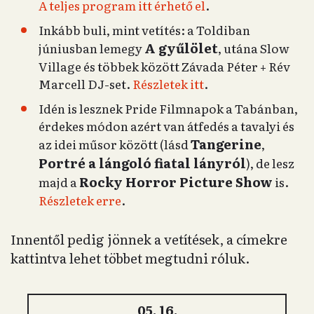
A teljes program itt érhető el
.
Inkább buli, mint vetítés: a Toldiban
A gyűlölet
júniusban lemegy
, utána Slow
Village és többek között Závada Péter + Rév
Marcell DJ-set.
Részletek itt
.
Idén is lesznek Pride Filmnapok a Tabánban,
érdekes módon azért van átfedés a tavalyi és
Tangerine
az idei műsor között (lásd
,
Portré a lángoló fiatal lányról
), de lesz
Rocky Horror Picture Show
majd a
is.
Részletek erre
.
Innentől pedig jönnek a vetítések, a címekre
kattintva lehet többet megtudni róluk.
05. 16.