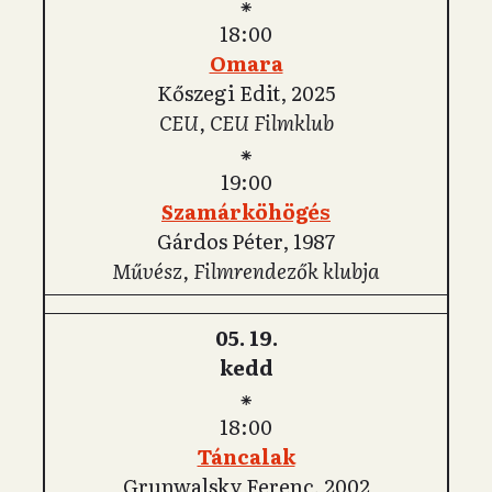
⁕
18:00
Omara
Kőszegi Edit, 2025
CEU, CEU Filmklub
⁕
19:00
Szamárköhögés
Gárdos Péter, 1987
Művész, Filmrendezők klubja
05. 19.
kedd
⁕
18:00
Táncalak
Grunwalsky Ferenc, 2002