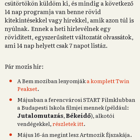
csütörtökön küldöm ki, és mindig a következő
14 nap programja van benne rövid
kitekintésekkel vagy hírekkel, amik azon túl is
nyúlnak. Ennek a heti hírlevélnek egy
rövidített, egyszerűsített változatát olvassátok,
ami 14 nap helyett csak 7 napot listáz.
Pár mozis hír:
A Bem moziban lenyomják
a komplett Twin
Peakset
.
Májusban a ferencvárosi START Filmklubban
a Budapesti Iskola filmjei mennek (például:
Jutalomutazás
Békeidő
,
), alkotói
vendégekkel,
részletek itt
.
Május 16-án megint lesz Artmozik Éjszakája.