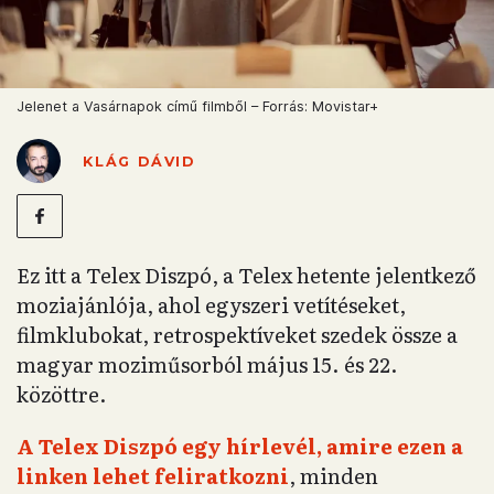
Jelenet a Vasárnapok című filmből – Forrás: Movistar+
KLÁG DÁVID
Ez itt a Telex Diszpó, a Telex hetente jelentkező
moziajánlója, ahol egyszeri vetítéseket,
filmklubokat, retrospektíveket szedek össze a
magyar moziműsorból május 15. és 22.
közöttre.
A Telex Diszpó egy hírlevél, amire ezen a
linken lehet feliratkozni
, minden