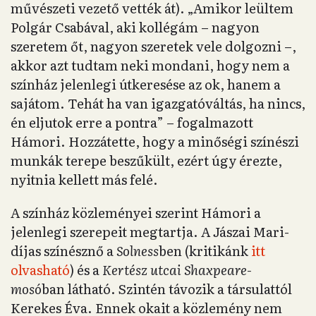
művészeti vezető vették át). „Amikor leültem
Polgár Csabával, aki kollégám – nagyon
szeretem őt, nagyon szeretek vele dolgozni –,
akkor azt tudtam neki mondani, hogy nem a
színház jelenlegi útkeresése az ok, hanem a
sajátom. Tehát ha van igazgatóváltás, ha nincs,
én eljutok erre a pontra” – fogalmazott
Hámori. Hozzátette, hogy a minőségi színészi
munkák terepe beszűkült, ezért úgy érezte,
nyitnia kellett más felé.
A színház közleményei szerint Hámori a
jelenlegi szerepeit megtartja. A Jászai Mari-
díjas színésznő a
Solness
ben (kritikánk
itt
olvasható
) és a
Kertész utcai Shaxpeare-
mosó
ban látható. Szintén távozik a társulattól
Kerekes Éva. Ennek okait a közlemény nem