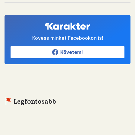
Kövess minket Facebookon is!
Követem!
Legfontosabb