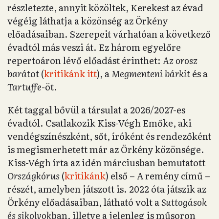
részletezte, annyit közöltek, Kerekest az évad
végéig láthatja a közönség az Örkény
előadásaiban. Szerepeit várhatóan a következő
évadtól más veszi át. Ez három egyelőre
repertoáron lévő előadást érinthet:
Az orosz
barát
ot (
kritikánk itt
), a
Megmenteni bárkit
és a
Tartuffe
-öt.
Két taggal bővül a társulat a 2026/2027-es
évadtól. Csatlakozik Kiss-Végh Emőke, aki
vendégszínészként, sőt, íróként és rendezőként
is megismerhetett már az Örkény közönsége.
Kiss-Végh írta az idén márciusban bemutatott
Országkórus
(
kritikánk
) első – A remény című –
részét, amelyben játszott is. 2022 óta játszik az
Örkény előadásaiban, látható volt a
Suttogások
és sikolyok
ban, illetve a jelenleg is műsoron