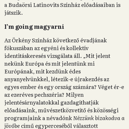
a Budaörsi Latinovits Színház előadásaiban is
játszik.
I’m going magyarni
Az Örkény Színház következő évadjának
fókuszában az egyéni és kollektív
identitáskeresés vizsgálata áll. „Mit jelent
nekünk Európa és mit jelentünk mi
Európának, mit kezdünk édes
anyanyelvünkkel, létezik-e újrakezdés az
egyes ember és egy ország számára? Véget ér-e
az ezeréves pechszéria? Milyen
jelentésárnyalatokkal gazdagíthatják
előadásaink, művészetközvetítő és közösségi
programjaink a névadónk
Nézzünk bizakodva a
jövőbe
című egyperceséből választott