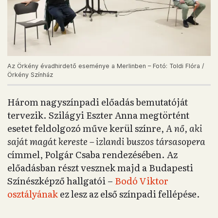
Az Örkény évadhirdető eseménye a Merlinben – Fotó: Toldi Flóra /
Örkény Színház
Három nagyszínpadi előadás bemutatóját
tervezik. Szilágyi Eszter Anna megtörtént
esetet feldolgozó műve kerül színre
, A nő, aki
saját magát kereste – izlandi buszos társasopera
címmel, Polgár Csaba rendezésében. Az
előadásban részt vesznek majd a Budapesti
Színészképző hallgatói –
Bodó Viktor
osztályának
ez lesz az első színpadi fellépése.