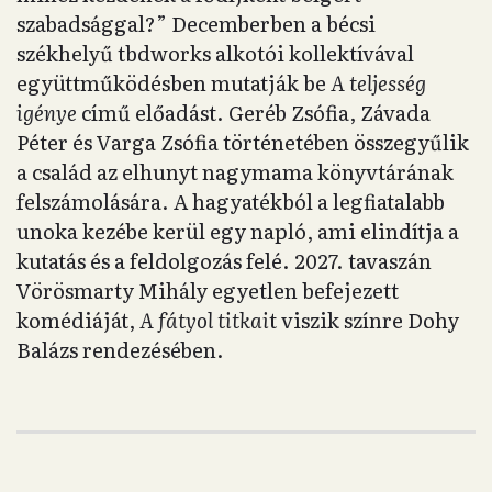
szabadsággal?” Decemberben a bécsi
székhelyű tbdworks alkotói kollektívával
együttműködésben mutatják be
A teljesség
igénye
című előadást. Geréb Zsófia, Závada
Péter és Varga Zsófia történetében összegyűlik
a család az elhunyt nagymama könyvtárának
felszámolására. A hagyatékból a legfiatalabb
unoka kezébe kerül egy napló, ami elindítja a
kutatás és a feldolgozás felé. 2027. tavaszán
Vörösmarty Mihály egyetlen befejezett
komédiáját,
A fátyol titkai
t viszik színre Dohy
Balázs rendezésében.