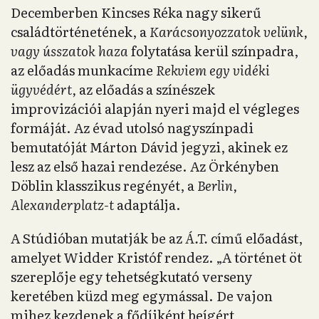
Decemberben Kincses Réka nagy sikerű
családtörténetének, a
Karácsonyozzatok velünk,
vagy ússzatok haza
folytatása kerül színpadra,
az előadás munkacíme
Rekviem egy vidéki
ügyvédért,
az előadás a színészek
improvizációi alapján nyeri majd el végleges
formáját. Az évad utolsó nagyszínpadi
bemutatóját Márton Dávid jegyzi, akinek ez
lesz az első hazai rendezése. Az Örkényben
Döblin klasszikus regényét, a
Berlin,
Alexanderplatz-t
adaptálja.
A Stúdióban mutatják be az
Á.T.
című előadást,
amelyet Widder Kristóf rendez. „A történet öt
szereplője egy tehetségkutató verseny
keretében küzd meg egymással. De vajon
mihez kezdenek a fődíjként beígért