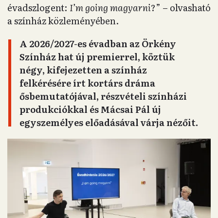
évadszlogent:
I’m going magyarni
?” – olvasható
a színház közleményében.
A 2026/2027-es évadban az Örkény
Színház hat új premierrel, köztük
négy, kifejezetten a színház
felkérésére írt kortárs dráma
ősbemutatójával, részvételi színházi
produkciókkal és Mácsai Pál új
egyszemélyes előadásával várja nézőit.