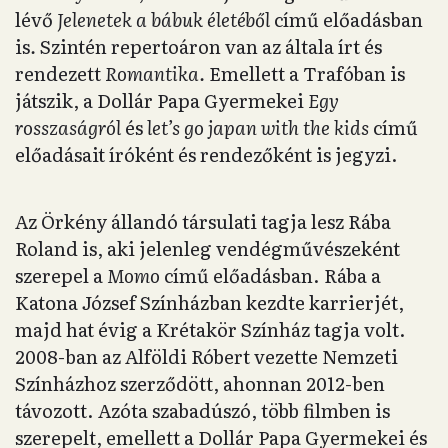
lévő
Jelenetek a bábuk életéből
című előadásban
is
.
Szintén repertoáron van az általa írt és
rendezett
Romantika.
Emellett a Trafóban is
játszik, a Dollár Papa Gyermekei
Egy
rosszaságról
és
let’s go japan with the kids
című
előadásait íróként és rendezőként is jegyzi.
Az Örkény állandó társulati tagja lesz Rába
Roland is, aki jelenleg vendégművészeként
szerepel a
Momo
című előadásban. Rába a
Katona József Színházban kezdte karrierjét,
majd hat évig a Krétakör Színház tagja volt.
2008-ban az Alföldi Róbert vezette Nemzeti
Színházhoz szerződött, ahonnan 2012-ben
távozott. Azóta szabadúszó, több filmben is
szerepelt, emellett a Dollár Papa Gyermekei és