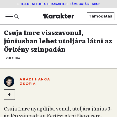
TELEX
AFTER
G7
KARAKTER
TÁMOGATÁS
SHOP
Támogatás
Csuja Imre visszavonul,
júniusban lehet utoljára látni az
Örkény színpadán
KULTÚRA
ARADI HANGA
ZSÓFIA
Csuja Imre nyugdíjba vonul, utoljára június 3-
án lép színpadra a
Kertész utcai Shaxpeare-