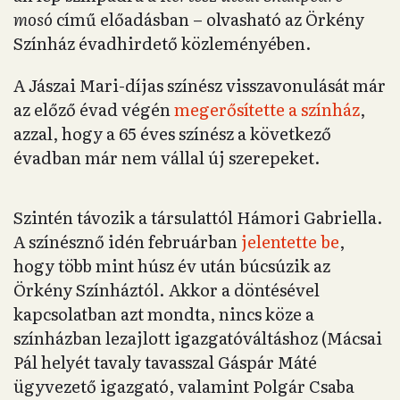
mosó
című előadásban – olvasható az Örkény
Színház évadhirdető közleményében.
A Jászai Mari-díjas színész visszavonulását már
az előző évad végén
megerősítette a színház
,
azzal, hogy a 65 éves színész a következő
évadban már nem vállal új szerepeket.
Szintén távozik a társulattól Hámori Gabriella.
A színésznő idén februárban
jelentette be
,
hogy több mint húsz év után búcsúzik az
Örkény Színháztól. Akkor a döntésével
kapcsolatban azt mondta, nincs köze a
színházban lezajlott igazgatóváltáshoz (Mácsai
Pál helyét tavaly tavasszal Gáspár Máté
ügyvezető igazgató, valamint Polgár Csaba