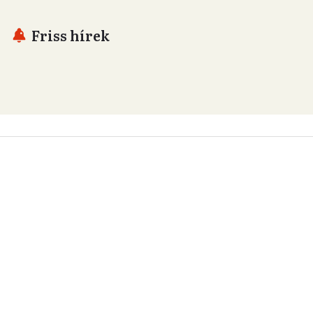
Friss hírek
Támogatás
Adó 1% felajánlás
Hírlevelek
Telex Shop
© 2026 Telex.hu Zrt.
Impresszum
Etikai kódex
Átláthatóság
ÁSZF
Adatkezelési tájékoztató