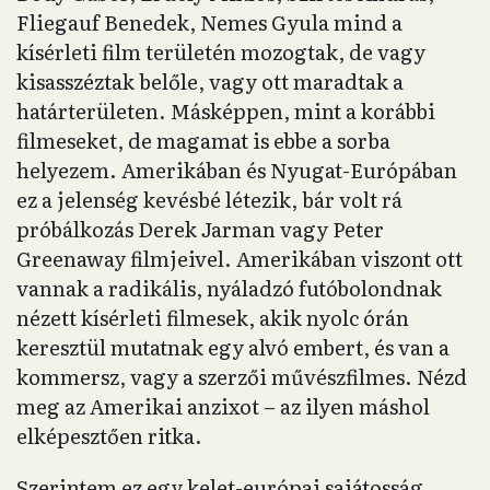
Fliegauf Benedek, Nemes Gyula mind a
kísérleti film területén mozogtak, de vagy
kisasszéztak belőle, vagy ott maradtak a
határterületen. Másképpen, mint a korábbi
filmeseket, de magamat is ebbe a sorba
helyezem. Amerikában és Nyugat-Európában
ez a jelenség kevésbé létezik, bár volt rá
próbálkozás Derek Jarman vagy Peter
Greenaway filmjeivel. Amerikában viszont ott
vannak a radikális, nyáladzó futóbolondnak
nézett kísérleti filmesek, akik nyolc órán
keresztül mutatnak egy alvó embert, és van a
kommersz, vagy a szerzői művészfilmes. Nézd
meg az Amerikai anzixot – az ilyen máshol
elképesztően ritka.
Szerintem ez egy kelet-európai sajátosság,