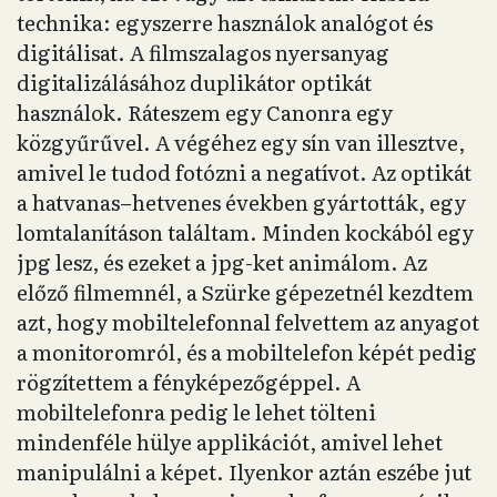
technika: egyszerre használok analógot és
digitálisat. A filmszalagos nyersanyag
digitalizálásához duplikátor optikát
használok. Ráteszem egy Canonra egy
közgyűrűvel. A végéhez egy sín van illesztve,
amivel le tudod fotózni a negatívot. Az optikát
a hatvanas–hetvenes években gyártották, egy
lomtalanításon találtam. Minden kockából egy
jpg lesz, és ezeket a jpg-ket animálom. Az
előző filmemnél, a Szürke gépezetnél kezdtem
azt, hogy mobiltelefonnal felvettem az anyagot
a monitoromról, és a mobiltelefon képét pedig
rögzítettem a fényképezőgéppel. A
mobiltelefonra pedig le lehet tölteni
mindenféle hülye applikációt, amivel lehet
manipulálni a képet. Ilyenkor aztán eszébe jut