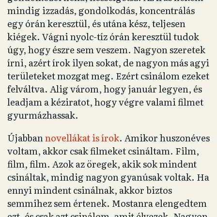
mindig izzadás, gondolkodás, koncentrálás
egy órán keresztül, és utána kész, teljesen
kiégek. Vágni nyolc-tíz órán keresztül tudok
úgy, hogy észre sem veszem. Nagyon szeretek
írni, azért írok ilyen sokat, de nagyon más agyi
területeket mozgat meg. Ezért csinálom ezeket
felváltva. Alig várom, hogy január legyen, és
leadjam a kéziratot, hogy végre valami filmet
gyurmázhassak.
Újabban
novellákat is írok
. Amikor huszonéves
voltam, akkor csak filmeket csináltam. Film,
film, film. Azok az öregek, akik sok mindent
csináltak, mindig nagyon gyanúsak voltak. Ha
ennyi mindent csinálnak, akkor biztos
semmihez sem értenek. Mostanra elengedtem
ezt, és csak azt csinálom, amit élvezek. Nagyon