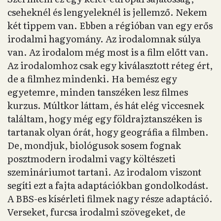
cseheknél és lengyeleknél is jellemző. Nekem
két tippem van. Ebben a régióban van egy erős
irodalmi hagyomány. Az irodalomnak súlya
van. Az irodalom még most is a film előtt van.
Az irodalomhoz csak egy kiválasztott réteg ért,
de a filmhez mindenki. Ha bemész egy
egyetemre, minden tanszéken lesz filmes
kurzus. Múltkor láttam, és hát elég viccesnek
találtam, hogy még egy földrajztanszéken is
tartanak olyan órát, hogy geográfia a filmben.
De, mondjuk, biológusok sosem fognak
posztmodern irodalmi vagy költészeti
szemináriumot tartani. Az irodalom viszont
segíti ezt a fajta adaptációkban gondolkodást.
A BBS-es kísérleti filmek nagy része adaptáció.
Verseket, furcsa irodalmi szövegeket, de