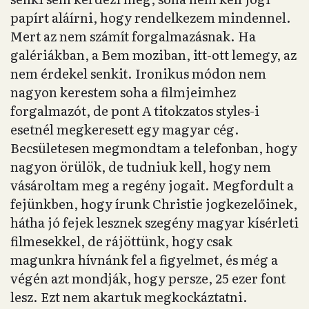
papírt aláírni, hogy rendelkezem mindennel.
Mert az nem számít forgalmazásnak. Ha
galériákban, a Bem moziban, itt-ott lemegy, az
nem érdekel senkit. Ironikus módon nem
nagyon kerestem soha a filmjeimhez
forgalmazót, de pont A titokzatos styles-i
esetnél megkeresett egy magyar cég.
Becsületesen megmondtam a telefonban, hogy
nagyon örülök, de tudniuk kell, hogy nem
vásároltam meg a regény jogait. Megfordult a
fejünkben, hogy írunk Christie jogkezelőinek,
hátha jó fejek lesznek szegény magyar kísérleti
filmesekkel, de rájöttünk, hogy csak
magunkra hívnánk fel a figyelmet, és még a
végén azt mondják, hogy persze, 25 ezer font
lesz. Ezt nem akartuk megkockáztatni.