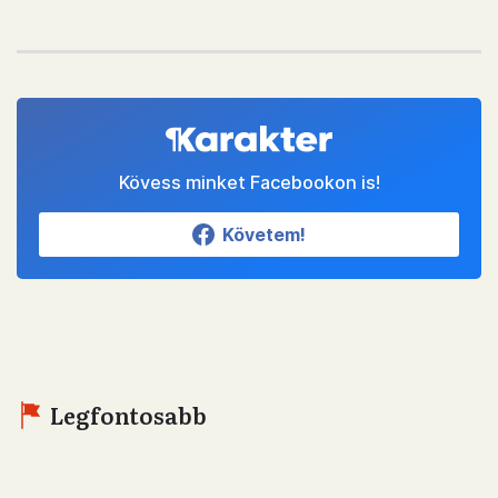
Kövess minket Facebookon is!
Követem!
Legfontosabb