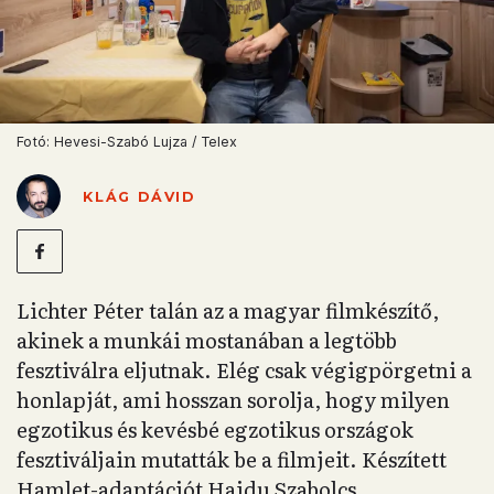
Fotó: Hevesi-Szabó Lujza / Telex
KLÁG DÁVID
Lichter Péter talán az a magyar filmkészítő,
akinek a munkái mostanában a legtöbb
fesztiválra eljutnak. Elég csak végigpörgetni a
honlapját, ami hosszan sorolja, hogy milyen
egzotikus és kevésbé egzotikus országok
fesztiváljain mutatták be a filmjeit. Készített
Hamlet-adaptációt Hajdu Szabolcs