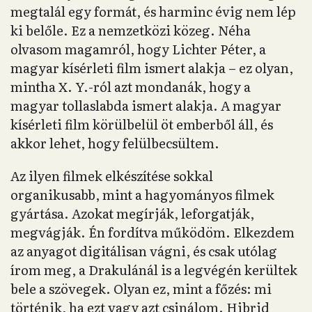
megtalál egy formát, és harminc évig nem lép
ki belőle. Ez a nemzetközi közeg. Néha
olvasom magamról, hogy Lichter Péter, a
magyar kísérleti film ismert alakja – ez olyan,
mintha X. Y.-ról azt mondanák, hogy a
magyar tollaslabda ismert alakja. A magyar
kísérleti film körülbelül öt emberből áll, és
akkor lehet, hogy felülbecsültem.
Az ilyen filmek elkészítése sokkal
organikusabb, mint a hagyományos filmek
gyártása. Azokat megírják, leforgatják,
megvágják. Én fordítva működöm. Elkezdem
az anyagot digitálisan vágni, és csak utólag
írom meg, a Drakulánál is a legvégén kerültek
bele a szövegek. Olyan ez, mint a főzés: mi
történik, ha ezt vagy azt csinálom. Hibrid