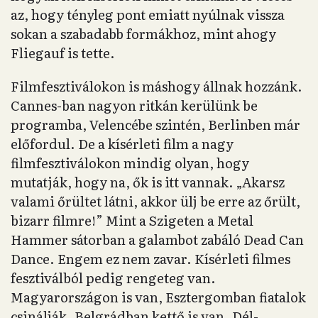
az, hogy tényleg pont emiatt nyúlnak vissza
sokan a szabadabb formákhoz, mint ahogy
Fliegauf is tette.
Filmfesztiválokon is máshogy állnak hozzánk.
Cannes-ban nagyon ritkán kerülünk be
programba, Velencébe szintén, Berlinben már
előfordul. De a kísérleti film a nagy
filmfesztiválokon mindig olyan, hogy
mutatják, hogy na, ők is itt vannak. „Akarsz
valami őrültet látni, akkor ülj be erre az őrült,
bizarr filmre!” Mint a Szigeten a Metal
Hammer sátorban a galambot zabáló Dead Can
Dance. Engem ez nem zavar. Kísérleti filmes
fesztiválból pedig rengeteg van.
Magyarországon is van, Esztergomban fiatalok
csinálják. Belgrádban kettő is van. Dél-