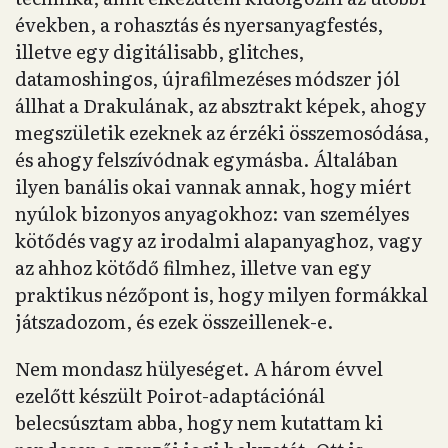
években, a rohasztás és nyersanyagfestés,
illetve egy digitálisabb, glitches,
datamoshingos, újrafilmezéses módszer jól
állhat a Drakulának, az absztrakt képek, ahogy
megszületik ezeknek az érzéki összemosódása,
és ahogy felszívódnak egymásba. Általában
ilyen banális okai vannak annak, hogy miért
nyúlok bizonyos anyagokhoz: van személyes
kötődés vagy az irodalmi alapanyaghoz, vagy
az ahhoz kötődő filmhez, illetve van egy
praktikus nézőpont is, hogy milyen formákkal
játszadozom, és ezek összeillenek-e.
Nem mondasz hülyeséget. A három évvel
ezelőtt készült Poirot-adaptációnál
belecsúsztam abba, hogy nem kutattam ki