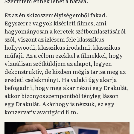
Szerintem ennek lehet a hatása.
Ez az én skizoszemélyiségemből fakad.
Egyszerre vagyok kísérleti filmes, ami
hagyományosan a keretek szétbomlasztásáról
szól, viszont az ízlésem fele klasszikus
hollywoodi, klasszikus irodalmi, klasszikus
műfaji. Az a célom ezekkel a filmekkel, hogy
vizuálisan szétküldjem az alapot, legyen
dekonstruktív, de közben mégis tartsa meg az
eredeti cselekményt. Ha valaki úgy akarja
befogadni, hogy meg akar nézni egy Drakulát,
akkor bizonyos szempontból tényleg lásson
egy Drakulát. Akárhogy is nézzük, ez egy
konzervatív avantgárd film.