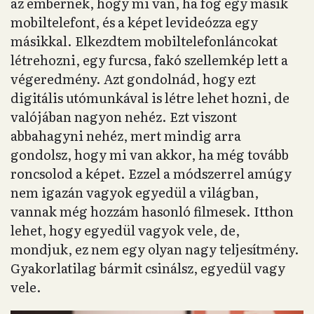
az embernek, hogy mi van, ha fog egy másik
mobiltelefont, és a képet levideózza egy
másikkal. Elkezdtem mobiltelefonláncokat
létrehozni, egy furcsa, fakó szellemkép lett a
végeredmény. Azt gondolnád, hogy ezt
digitális utómunkával is létre lehet hozni, de
valójában nagyon nehéz. Ezt viszont
abbahagyni nehéz, mert mindig arra
gondolsz, hogy mi van akkor, ha még tovább
roncsolod a képet. Ezzel a módszerrel amúgy
nem igazán vagyok egyedül a világban,
vannak még hozzám hasonló filmesek. Itthon
lehet, hogy egyedül vagyok vele, de,
mondjuk, ez nem egy olyan nagy teljesítmény.
Gyakorlatilag bármit csinálsz, egyedül vagy
vele.