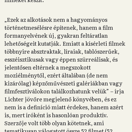
„Ezek az alkotások nem a hagyományos
történetmesélésre építenek, hanem a film
formanyelvének új, gyakran feltáratlan
lehetőségeit kutatják. Emiatt a kísérleti filmek
többnyire absztraktak, líraiak, tablószerűek,
esszéisztikusak vagy éppen szürreálisak, és
jelentősen eltérnek a megszokott
moziélménytől, ezért általában (de nem
kizárólag) képzőművészeti galériákban vagy
filmfesztiválokon találkozhatunk velük” – írja
Lichter jövőre megjelenő könyvében, és ez
nem is a definíció miatt érdekes, hanem azért
is, mert íróként is hasonlóan produktív.
Szerzője volt több olyan kötetnek, ami
tematikusan válogatott össze 52 filmet (52