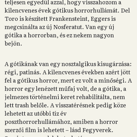
teljesen egyedül azzal, hogy visszahozom a
kilencvenes évek gótikus horrorhullámát. Del
Toro is készített Frankensteint, Eggers is
megcsinálta az új Nosferatut. Van egy új
gótika a horrorban, és ez nekem nagyon
bejön.
A gótikának van egy nosztalgikus kisugárzása:
régi, patinás. A kilencvenes években azért jött
fel a gótikus horror, mert ez volt a minőségi. A
horror egy lenézett műfaj volt, de a gótika, a
jelmezes történelmi keret rehabilitálta, nem
lett trash belőle. A visszatérésnek pedig köze
lehetett az utóbbi tíz év
poszthorrorhullámához, amiben a horror
szerzői film is lehetett – lásd Fegyverek.