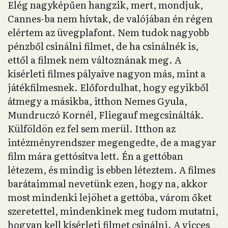
Elég nagyképűen hangzik, mert, mondjuk,
Cannes-ba nem hívtak, de valójában én régen
elértem az üvegplafont. Nem tudok nagyobb
pénzből csinálni filmet, de ha csinálnék is,
ettől a filmek nem változnának meg. A
kísérleti filmes pályaíve nagyon más, mint a
játékfilmesnek. Előfordulhat, hogy egyikből
átmegy a másikba, itthon Nemes Gyula,
Mundruczó Kornél, Fliegauf megcsinálták.
Külföldön ez fel sem merül. Itthon az
intézményrendszer megengedte, de a magyar
film mára gettósítva lett. Én a gettóban
létezem, és mindig is ebben léteztem. A filmes
barátaimmal nevetünk ezen, hogy na, akkor
most mindenki lejöhet a gettóba, várom őket
szeretettel, mindenkinek meg tudom mutatni,
hogyan kell kísérleti filmet csinálni. A vicces