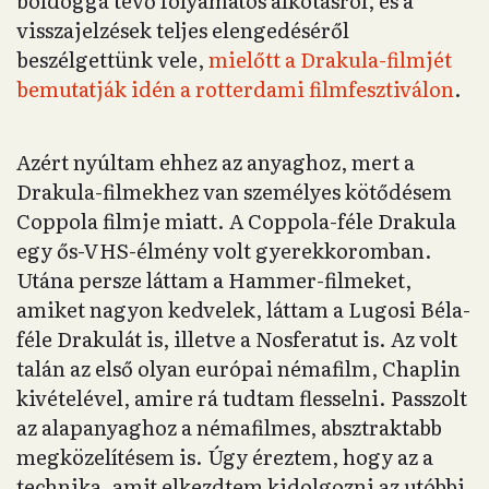
boldoggá tevő folyamatos alkotásról, és a
visszajelzések teljes elengedéséről
beszélgettünk vele,
mielőtt a Drakula-filmjét
bemutatják idén a rotterdami filmfesztiválon
.
Azért nyúltam ehhez az anyaghoz, mert a
Drakula-filmekhez van személyes kötődésem
Coppola filmje miatt. A Coppola-féle Drakula
egy ős-VHS-élmény volt gyerekkoromban.
Utána persze láttam a Hammer-filmeket,
amiket nagyon kedvelek, láttam a Lugosi Béla-
féle Drakulát is, illetve a Nosferatut is. Az volt
talán az első olyan európai némafilm, Chaplin
kivételével, amire rá tudtam flesselni. Passzolt
az alapanyaghoz a némafilmes, absztraktabb
megközelítésem is. Úgy éreztem, hogy az a
technika, amit elkezdtem kidolgozni az utóbbi