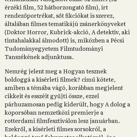
érzéki film, 52 hátborzongató film), írt
rendezőportrékat, sőt fikciókat is szerez,
általában filmes tematikájú zsánerkönyveket
(Doktor Horror, Kubrick-akció, A detektív, aki
tintahalakkal álmodott) is, miközben a Pécsi
Tudományegyetem Filmtudományi
Tanszékének adjunktusa.
Nemrég jelent meg a Hogyan tesznek
boldoggá a kísérleti filmek? című kötete,
amiben a témába vágó, korábban megjelent
cikkeit és esszéit gyűjti össze, ezzel
párhuzamosan pedig kiderült, hogy A dolog a
koporsóban nemzetközi premierje a
rotterdami filmfesztiválon lesz januárban.
Ezekről, a kísérleti filmes sorsokról, a