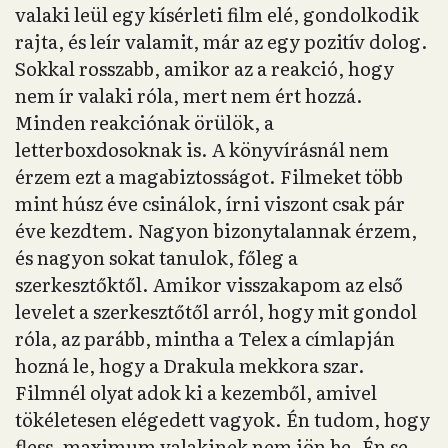
valaki leül egy kísérleti film elé, gondolkodik
rajta, és leír valamit, már az egy pozitív dolog.
Sokkal rosszabb, amikor az a reakció, hogy
nem ír valaki róla, mert nem ért hozzá.
Minden reakciónak örülök, a
letterboxdosoknak is. A könyvírásnál nem
érzem ezt a magabiztosságot. Filmeket több
mint húsz éve csinálok, írni viszont csak pár
éve kezdtem. Nagyon bizonytalannak érzem,
és nagyon sokat tanulok, főleg a
szerkesztőktől. Amikor visszakapom az első
levelet a szerkesztőtől arról, hogy mit gondol
róla, az parább, mintha a Telex a címlapján
hozná le, hogy a Drakula mekkora szar.
Filmnél olyat adok ki a kezemből, amivel
tökéletesen elégedett vagyok. Én tudom, hogy
fless, maximum valakinek nem jön be. Én se