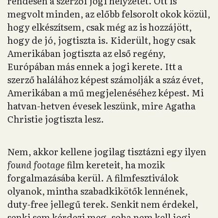
rendesen a szerzői jogi helyzetét. Ott is
megvolt minden, az előbb felsorolt okok közül,
hogy elkészítsem, csak még az is hozzájött,
hogy de jó, jogtiszta is. Kiderült, hogy csak
Amerikában jogtiszta az első regény,
Európában más ennek a jogi kerete. Itt a
szerző halálához képest számolják a száz évet,
Amerikában a mű megjelenéséhez képest. Mi
hatvan-hetven évesek leszünk, mire Agatha
Christie jogtiszta lesz.
Nem, akkor kellene jogilag tisztázni egy ilyen
found footage
film kereteit, ha mozik
forgalmazásába kerül. A filmfesztiválok
olyanok, mintha szabadkikötők lennének,
duty-free jellegű terek. Senkit nem érdekel,
senki sem kérdezi meg, soha nem kell jogi