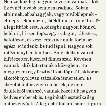
Nemzetközileg nagyon kevesen vannak, akik
tíz évnél tovább benne maradnak. Sokan
eltűnnek, abbahagyják, vagy továbblépnek –
elmegy reklámozni, játékfilmeket csinálni. Ez
a legritkább eset. A közegbe nagyon könnyű
belépni, hiszen fogsz egy szalagot, ráfestesz,
befotózod, és kész, effektíve nulla forint az
egész. Mindenki be tud lépni. Nagyon sok
intézményben tanítják. Amerikában van öt
kifejezetten kísérleti filmes szak. Kevesen
vannak, akik kitartanak a közegben. Ha
megnézem egy fesztivál katalógusát, akkor az
alkotók nyolcvan százaléka ismeretlen. És
abszolút öntörvényű emberek, de nem
őrültekről van szó, vannak közöttük nagyon
kedves emberek is. Leginkább esztétikailag
öntörvényűek. A legtöbb általam ismert figura