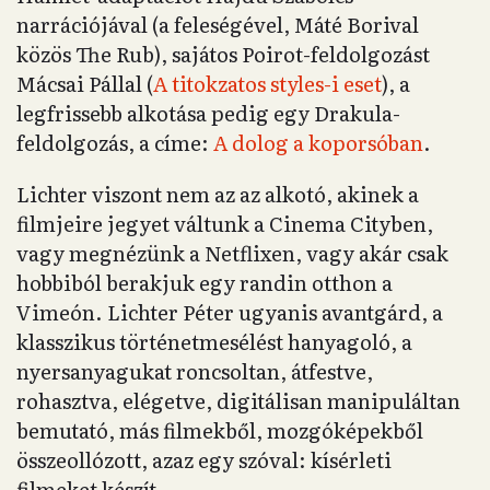
narrációjával (a feleségével, Máté Borival
közös The Rub), sajátos Poirot-feldolgozást
Mácsai Pállal (
A titokzatos styles-i eset
), a
legfrissebb alkotása pedig egy Drakula-
feldolgozás, a címe:
A dolog a koporsóban
.
Lichter viszont nem az az alkotó, akinek a
filmjeire jegyet váltunk a Cinema Cityben,
vagy megnézünk a Netflixen, vagy akár csak
hobbiból berakjuk egy randin otthon a
Vimeón. Lichter Péter ugyanis avantgárd, a
klasszikus történetmesélést hanyagoló, a
nyersanyagukat roncsoltan, átfestve,
rohasztva, elégetve, digitálisan manipuláltan
bemutató, más filmekből, mozgóképekből
összeollózott, azaz egy szóval: kísérleti
filmeket készít.