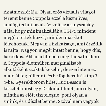
Az atmoszférája. Olyan erős vizuális világot
teremt benne Coppola ezzel a kézműves,
analóg technikával. Az volt az aranyszabály
nála, hogy minimalizálják a CGI-t, mindent
megépítettek hozzá, minden maszkot
létrehoztak. Megvan a fizikaisága, ami érződik
is rajta. Nagyon megérintett benne, hogy dús,
barokkos. Abban a filmben meg tudsz fürdeni.
A Coppola-életműben marginálisabb
alkotásként szokták kezelni, de szerintem ez
majd át fog billenni, és be fog kerülni a top 3-
4-be. Gyerekkorom hőse, Luc Besson is
készített most egy Drakula-filmet, ami olyan,
mintha az előtt tisztelegne, pont olyan a
smink, és a díszlet benne. Szóval nem vagyok