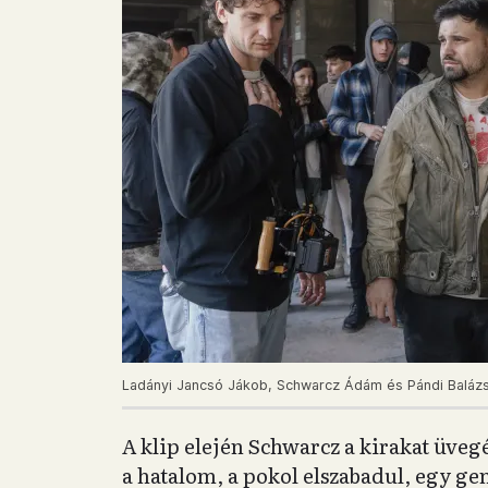
Ladányi Jancsó Jákob, Schwarcz Ádám és Pándi Balázs a
A klip elején Schwarcz a kirakat üvegér
a hatalom, a pokol elszabadul, egy g