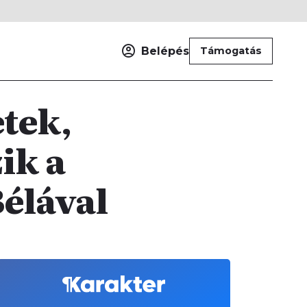
Belépés
Támogatás
etek,
ik a
Bélával