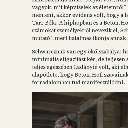
vagyok, mit képviselek az életemről” 
menteni, akkor evidens volt, hogy a la
Tarr Béla. A hiphopban és a Beton.Hof
számokat személyekről nevezik el, Sc
mutató”, mert hatalmas ikonja annak, 
Schwarcznak van egy ökölszabálya: ho
minimális eligazítást kér, de teljesen 
teljes egészében Ladányié volt, aki e
alapötlete, hogy Beton.Hofi szavainak 
forradalomban tud manifesztálódni.