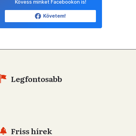
Kövess minket Facebookon is!
Követem!
Legfontosabb
Friss hírek