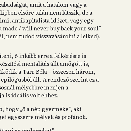
zabadságát, amit a hatalom vagy a
lipben elsőre talán nem látszik, de a
lmi, antikapitalista idézet, vagy egy
u made / will never buy back your soul”
tél, nem tudod visszavásárolni a lelked).
eni, ő inkább erre a felkérésre is
mkészítési mentalitás állt amögött is,
űködik a Tarr Béla – összesen három,
 epilógusból áll. A rendező szerint ez a
sosnál mélyebbre menjen a
a is ideális volt ehhez.
b, hogy „ő a nép gyermeke”, aki
gei egyszerre mélyek és profánok.
lítani az embereket”