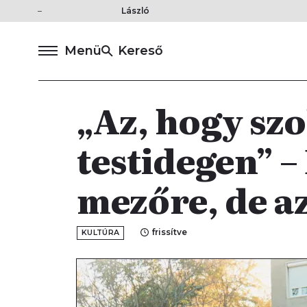
László
Menü
Kereső
„Az, hogy szo
testidegen” –
mezőre, de az
frissítve
KULTÚRA