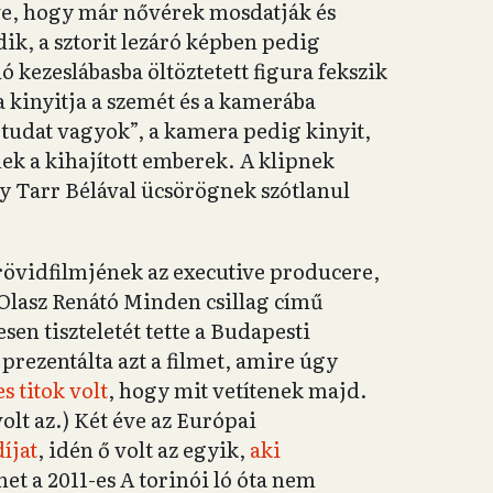
ve, hogy már nővérek mosdatják és
ik, a sztorit lezáró képben pedig
ó kezeslábasba öltöztetett figura fekszik
 kinyitja a szemét és a kamerába
tudat vagyok”, a kamera pedig kinyit,
nek a kihajított emberek. A klipnek
y Tarr Bélával ücsörögnek szótlanul
rövidfilmjének az executive producere,
Olasz Renátó Minden csillag című
esen tiszteletét tette a Budapesti
prezentálta azt a filmet, amire úgy
s titok volt
, hogy mit vetítenek majd.
olt az.) Két éve az Európai
díjat
, idén ő volt az egyik,
aki
met a 2011-es A torinói ló óta nem