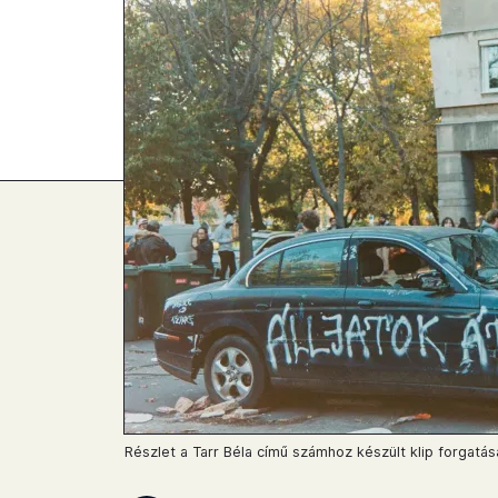
Részlet a Tarr Béla című számhoz készült klip forgatásá