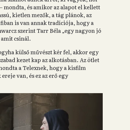
– mondta, és amikor az alapot el kellett
ssú, kietlen mezők, a tág plánok, az
iban is van annak tradíciója, hogy a
hwarcz szerint Tarr Béla „egy nagyon jó
amit csinál.
gyha külső művészt kér fel, akkor egy
szabad kezet kap az alkotásban. Az ötlet
lmondta a Telexnek, hogy a kisfilm
ereje van, és ez az erő egy