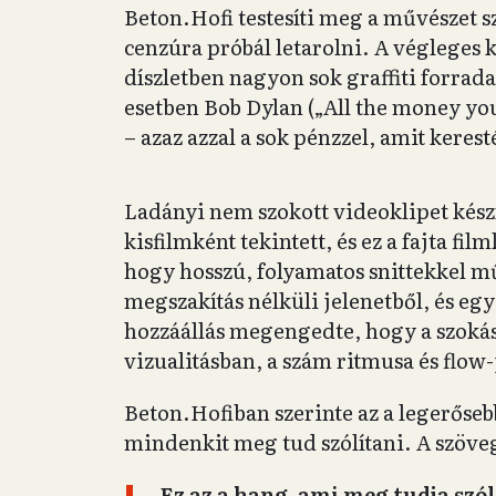
Beton.Hofi testesíti meg a művészet s
cenzúra próbál letarolni. A végleges k
díszletben nagyon sok graffiti forrada
esetben Bob Dylan („All the money yo
– azaz azzal a sok pénzzel, amit keres
Ladányi nem szokott videoklipet készít
kisfilmként tekintett, és ez a fajta fil
hogy hosszú, folyamatos snittekkel m
megszakítás nélküli jelenetből, és egy
hozzáállás megengedte, hogy a szoká
vizualitásban, a szám ritmusa és flow-j
Beton.Hofiban szerinte az a legerőseb
mindenkit meg tud szólítani. A szöve
„Ez az a hang, ami meg tudja szó