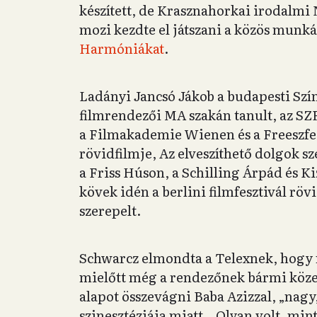
készített, de Krasznahorkai irodalmi
mozi kezdte el játszani a közös munká
Harmóniákat
.
Ladányi Jancsó Jákob a budapesti Sz
filmrendezői MA szakán tanult, az SZ
a Filmakademie Wienen és a Freeszfe-
rövidfilmje, Az elveszíthető dolgok sz
a Friss Húson, a Schilling Árpád és Ki
kövek idén a berlini filmfesztivál r
szerepelt.
Schwarcz elmondta a Telexnek, hogy má
mielőtt még a rendezőnek bármi köze 
alapot összevágni Baba Azizzal, „nagy,
szinesztéziája miatt. „Olyan volt, min