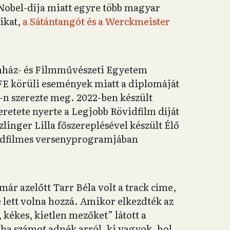
 Nobel-díja miatt egyre több magyar
ikat,
a Sátántangót és a Werckmeister
ínház- és Filmművészeti Egyetem
FE körüli események miatt a diplomáját
n szerezte meg. 2022-ben készült
eretete nyerte a Legjobb Rövidfilm díját
zlinger Lilla főszereplésével készült Élő
övidfilmes versenyprogramjában
r azelőtt Tarr Béla volt a track címe,
lett volna hozzá. Amikor elkezdték az
 kékes, kietlen mezőket” látott a
tha számot adnék arról, ki vagyok, hol