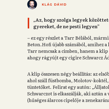
KLÁG DÁVID
„Az, hogy szolga legyek közöttete
gyereket, de ne pesti legyen”
– ez egy részlet a Tarr Bélából, már
Beton.Hofi újabb számából, amihez a 
Tarr nemcsak a címben, hanem a klip 
ahogy rágyújt egy cigire Schwarcz 
A klip összesen négy beállítás: az el
ahol száll füstbomba, Molotov-koktél
tüntetőket. Felirat egy autón: „Álljato
Schwarczot is elkaszálják, aki aztán a 
(hűséges álarcos cipelője a zenekarána