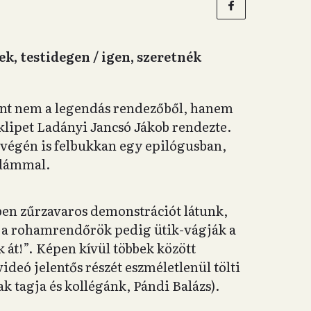
k, testidegen / igen, szeretnék
mint nem a legendás rendezőből, hanem
klipet Ladányi Jancsó Jákob rendezte.
végén is felbukkan egy epilógusban,
Ádámmal.
sőben zűrzavaros demonstrációt látunk,
, a rohamrendőrök pedig ütik-vágják a
k át!”. Képen kívül többek között
videó jelentős részét eszméletlenül tölti
k tagja és kollégánk, Pándi Balázs).