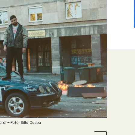
ról – Fotó: Silló Csaba