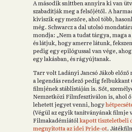
A második snittben annyira ki van üt
szabadítják meg a felsőjétől. A harmad
kiviszik egy mezőre, ahol több, hasonl
még. Schwarcz a dal utolsó mondatára
mondja: „Nem a tudat tárgya, maga a 
és látjuk, hogy amerre látunk, feksze
pedig egy epilógussal van vége, ahog
egy lakásban, és rágyújtanak.
Tarr volt Ladányi Jancsó Jákob előző 
a legendás rendező pedig felbukkant 
filmjének stáblistáján is. Sőt, személy
Nemzetközi Filmfesztiválon is, ahol ő 
lehetett jegyet venni, hogy
hétpecséte
(Végül az egyik tanítványának filmje v
Filmakadémiától
kapott tiszteletbeli 
megnyitotta az idei Pride-ot
. Játékfil