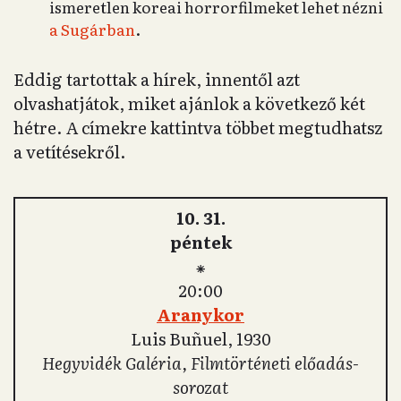
ismeretlen koreai horrorfilmeket lehet nézni
a Sugárban
.
Eddig tartottak a hírek, innentől azt
olvashatjátok, miket ajánlok a következő két
hétre. A címekre kattintva többet megtudhatsz
a vetítésekről.
10. 31.
péntek
⁕
20:00
Aranykor
Luis Buñuel, 1930
Hegyvidék Galéria, Filmtörténeti előadás-
sorozat