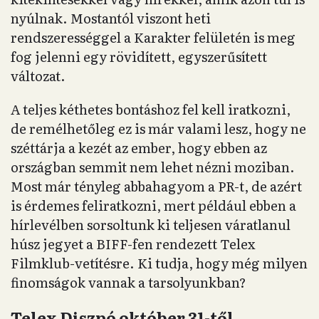
nyúlnak. Mostantól viszont heti
rendszerességgel a Karakter felületén is meg
fog jelenni egy rövidített, egyszerűsített
változat.
A teljes kéthetes bontáshoz fel kell iratkozni,
de remélhetőleg ez is már valami lesz, hogy ne
széttárja a kezét az ember, hogy ebben az
országban semmit nem lehet nézni moziban.
Most már tényleg abbahagyom a PR-t, de azért
is érdemes feliratkozni, mert például ebben a
hírlevélben sorsoltunk ki teljesen váratlanul
húsz jegyet a BIFF-fen rendezett Telex
Filmklub-vetítésre. Ki tudja, hogy még milyen
finomságok vannak a tarsolyunkban?
Telex Diszpó október 31-től