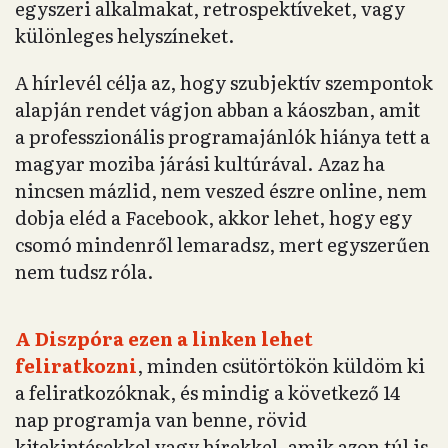
egyszeri alkalmakat, retrospektíveket, vagy
különleges helyszíneket.
A hírlevél célja az, hogy szubjektív szempontok
alapján rendet vágjon abban a káoszban, amit
a professzionális programajánlók hiánya tett a
magyar moziba járási kultúrával. Azaz ha
nincsen mázlid, nem veszed észre online, nem
dobja eléd a Facebook, akkor lehet, hogy egy
csomó mindenről lemaradsz, mert egyszerűen
nem tudsz róla.
A Diszpóra ezen a linken lehet
feliratkozni
, minden csütörtökön küldöm ki
a feliratkozóknak, és mindig a következő 14
nap programja van benne, rövid
kitekintésekkel vagy hírekkel, amik azon túl is