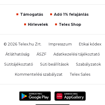
Támogatás
Adó 1% felajánlás
Hírlevelek
Telex Shop
© 2026 Telex.hu Zrt.
Impresszum
Etikai kódex
Átláthatóság
ÁSZF
Adatkezelési tájékoztató
Sütitájékoztató
Süti beállítások
Szabályzatok
Kommentelési szabályzat
Telex Sales