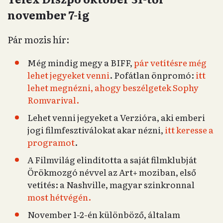
november 7-ig
Pár mozis hír:
Még mindig megy a BIFF,
pár vetítésre még
lehet jegyeket venni
. Pofátlan önpromó:
itt
lehet megnézni, ahogy beszélgetek Sophy
Romvarival.
Lehet venni jegyeket a Verzióra, aki emberi
jogi filmfesztiválokat akar nézni,
itt keresse a
programot
.
A Filmvilág elindította a saját filmklubját
Örökmozgó névvel az Art+ moziban, első
vetítés: a Nashville, magyar szinkronnal
most hétvégén.
November 1-2-én különböző, általam