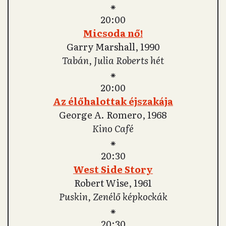
⁕
20:00
Micsoda nő!
Garry Marshall, 1990
Tabán, Julia Roberts hét
⁕
20:00
Az élőhalottak éjszakája
George A. Romero, 1968
Kino Café
⁕
20:30
West Side Story
Robert Wise, 1961
Puskin, Zenélő képkockák
⁕
20:30