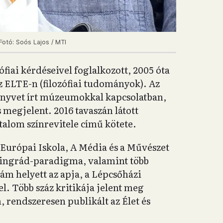
Fotó: Soós Lajos / MTI
iai kérdéseivel foglalkozott, 2005 óta
z ELTE-n (filozófiai tudományok). Az
önyvet írt múzeumokkal kapcsolatban,
megjelent. 2016 tavaszán látott
talom színrevitele című kötete.
Európai Iskola, A Média és a Művészet
nyingrád-paradigma, valamint több
ám helyett az apja, a Lépcsőházi
el. Több száz kritikája jelent meg
, rendszeresen publikált az Élet és