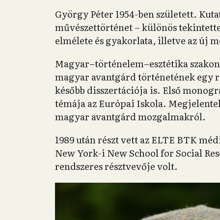
György Péter 1954-ben született. Kuta
művészettörténet – különös tekintette
elmélete és gyakorlata, illetve az új 
Magyar–történelem–esztétika szakon 
magyar avantgárd történetének egy rés
később disszertációja is. Első monográ
témája az Európai Iskola. Megjelente
magyar avantgárd mozgalmakról.
1989 után részt vett az ELTE BTK média
New York-i New School for Social Re
rendszeres résztvevője volt.