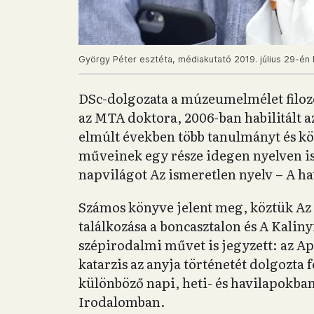
György Péter esztéta, médiakutató 2019. július 29-én 
DSc-dolgozata a múzeumelmélet filozóf
az MTA doktora, 2006-ban habilitált a
elmúlt években több tanulmányt és k
műveinek egy része idegen nyelven is 
napvilágot Az ismeretlen nyelv – A ha
Számos könyve jelent meg, köztük Az 
találkozása a boncasztalon és A Kali
szépirodalmi művet is jegyzett: az Ap
katarzis az anyja történetét dolgozta f
különböző napi, heti- és havilapokban
Irodalomban.