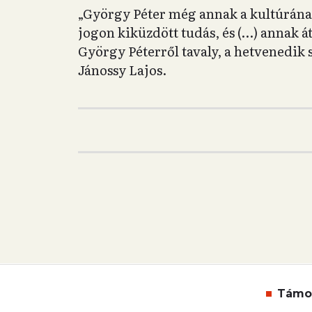
„György Péter még annak a kultúrának
jogon kiküzdött tudás, és (…) annak áta
György Péterről tavaly, a hetvenedik 
Jánossy Lajos.
Támo