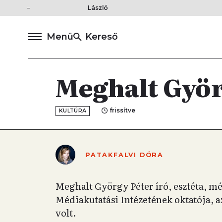
László
Menü
Kereső
Meghalt Györ
frissítve
KULTÚRA
PATAKFALVI DÓRA
Meghalt György Péter író, esztéta, m
Médiakutatási Intézetének oktatója, 
volt.