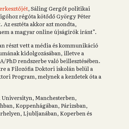
erkesztőjét
, Sáling Gergőt politikai
Origóhoz régóta kötődő György Péter
t. Az esztéta akkor azt mondta,
m a magyar online újságírók iránt”.
an részt vett a média és kommunikáció
umának kidolgozásában, illetve a
/PhD rendszerbe való beillesztésében.
re a Filozófia Doktori iskolán belül a
ktori Program, melynek a kezdetek óta a
k Universityn, Manchesterben,
ban, Koppenhágában, Párizsban,
rhelyen, Ljubljanában, Koperben és