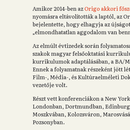
Amikor 2014-ben az
Origo akkori fősz
nyomásra eltávolították a laptól, az 
bejelentette, hogy elhagyja az újságo
„elmondhatatlan aggodalom van benne
Az elmúlt évtizedek során folyamatos
szakok magyar felsőoktatási kurrikul
kurrikulumok adaptálásában, a BA/MA
Ennek a folyamatnak részeként jött lét
Film-, Média-, és Kultúraelméleti Do
vezetője volt.
Részt vett konferenciákon a New Yor
Londonban, Dortmundban, Edinburgh
Moszkvában, Kolozsváron, Marosvásá
Pozsonyban.