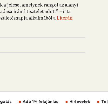
 a jelese, amelynek rangot az alanyi
dása iránti tisztelet adott” – írta
születésnapja alkalmából a
Literán
gatás
Adó 1% felajánlás
Hírlevelek
Tel