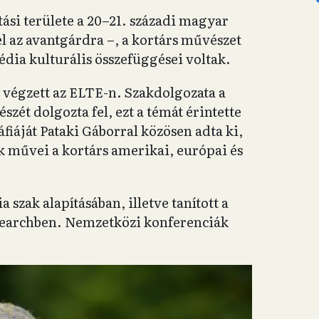
tási területe a 20–21. századi magyar
l az avantgárdra –, a kortárs művészet
média kulturális összefüggései voltak.
végzett az ELTE-n. Szakdolgozata a
zét dolgozta fel, ezt a témát érintette
fiáját Pataki Gáborral közösen adta ki,
k művei a kortárs amerikai, európai és
 szak alapításában, illetve tanított a
searchben. Nemzetközi konferenciák