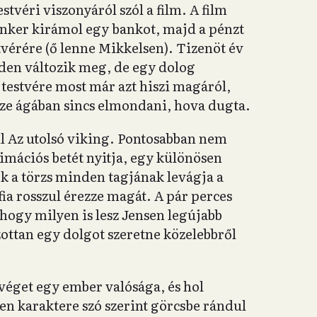
véri viszonyáról szól a film. A film
Anker kirámol egy bankot, majd a pénzt
tvérére (ő lenne Mikkelsen). Tizenöt év
nden változik meg, de egy dolog
testvére most már azt hiszi magáról,
ze ágában sincs elmondani, hova dugta.
ul Az utolsó viking. Pontosabban nem
nimációs betét nyitja, egy különösen
k a törzs minden tagjának levágja a
fia rosszul érezze magát. A pár perces
ogy milyen is lesz Jensen legújabb
zottan egy dolgot szeretne közelebbről
 véget egy ember valósága, és hol
en karaktere szó szerint görcsbe rándul