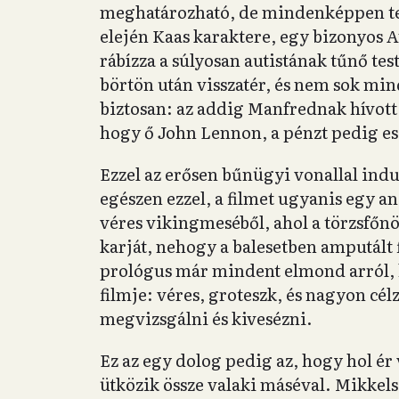
meghatározható, de mindenképpen test
elején Kaas karaktere, egy bizonyos 
rábízza a súlyosan autistának tűnő tes
börtön után visszatér, és nem sok mi
biztosan: az addig Manfrednak hívott 
hogy ő John Lennon, a pénzt pedig es
Ezzel az erősen bűnügyi vonallal ind
egészen ezzel, a filmet ugyanis egy a
véres vikingmeséből, ahol a törzsfőnö
karját, nehogy a balesetben amputált 
prológus már mindent elmond arról, h
filmje: véres, groteszk, és nagyon cél
megvizsgálni és kivesézni.
Ez az egy dolog pedig az, hogy hol ér
ütközik össze valaki máséval. Mikkels