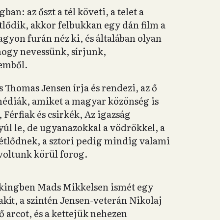
an: az őszt a tél követi, a telet a
tlődik, akkor felbukkan egy dán film a
yon furán néz ki, és általában olyan
hogy nevessünk, sírjunk,
remből.
s Thomas Jensen írja és rendezi, az ő
omédiák, amiket a magyar közönség is
Férfiak és csirkék, Az igazság
úl le, de ugyanazokkal a vödrökkel, a
étlődnek, a sztori pedig mindig valami
voltunk körül forog.
ikingben Mads Mikkelsen ismét egy
lakít, a szintén Jensen-veterán Nikolaj
 arcot, és a kettejük nehezen