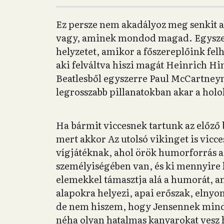
Ez persze nem akadályoz meg senkit 
vagy, aminek mondod magad. Egyszer
helyzetet, amikor a főszereplőink fe
aki felváltva hiszi magát Heinrich H
Beatlesből egyszerre Paul McCartneyn
legrosszabb pillanatokban akar a holo
Ha bármit viccesnek tartunk az előző
mert akkor Az utolsó vikinget is vicces
vígjátéknak, ahol örök humorforrás a
személyiségében van, és ki mennyire 
elemekkel támasztja alá a humorát, 
alapokra helyezi, apai erőszak, elnyo
de nem hiszem, hogy Jensennek minde
néha olyan hatalmas kanyarokat vesz