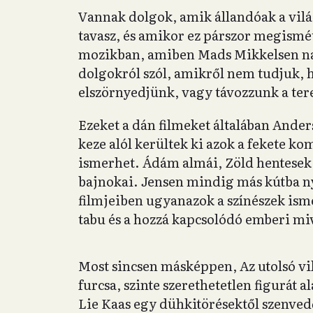
Vannak dolgok, amik állandóak a világb
tavasz, és amikor ez párszor megismé
mozikban, amiben Mads Mikkelsen nag
dolgokról szól, amikről nem tudjuk, 
elszörnyedjünk, vagy távozzunk a te
Ezeket a dán filmeket általában Ander
keze alól kerültek ki azok a fekete k
ismerhet. Ádám almái, Zöld hentesek, 
bajnokai. Jensen mindig más kútba ny
filmjeiben ugyanazok a színészek ism
tabu és a hozzá kapcsolódó emberi mi
Most sincsen másképpen, Az utolsó v
furcsa, szinte szerethetetlen figurát a
Lie Kaas egy dühkitörésektől szenvedő