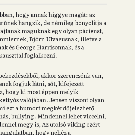
abban, hogy annak higgye magát: az
űnek hangzik, de némileg bonyolítja a
lhajtanak maguknak egy olyan pácienst,
immlernek, Björn Ulvaeusnak, illetve a
ak és George Harrisonnak, és a
kauszttal foglalkozni.
 bekezdésekből, akkor szerencsénk van,
nek fogjuk látni, sőt, kifejezett
z, hogy ki most éppen melyik
kettyós valójában. Jensen viszont olyan
ami ezt a humort megkérdőjelezhető
más, bullying. Mindennel lehet viccelni,
nnel megy is, Az utolsó viking ezért
 hangulatban, hogy nehéz a