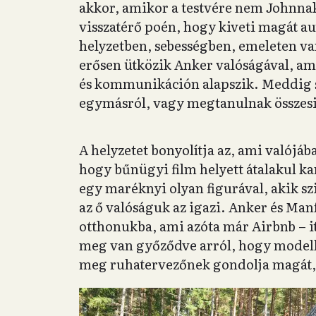
akkor, amikor a testvére nem Johnna
visszatérő poén, hogy kiveti magát au
helyzetben, sebességben, emeleten v
erősen ütközik Anker valóságával, am
és kommunikáción alapszik. Meddig s
egymásról, vagy megtanulnak összes
A helyzetet bonyolítja az, ami valójáb
hogy bűnügyi film helyett átalakul 
egy maréknyi olyan figurával, akik s
az ő valóságuk az igazi. Anker és Man
otthonukba, ami azóta már Airbnb – it
meg van győződve arról, hogy modell,
meg ruhatervezőnek gondolja magát, b