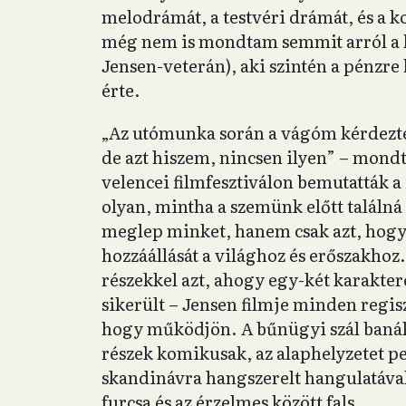
melodrámát, a testvéri drámát, és a 
még nem is mondtam semmit arról a ke
Jensen-veterán), aki szintén a pénzre 
érte.
„Az utómunka során a vágóm kérdezte
de azt hiszem, nincsen ilyen” – mond
velencei filmfesztiválon bemutatták a 
olyan, mintha a szemünk előtt találná
meglep minket, hanem csak azt, hogy j
hozzáállását a világhoz és erőszakho
részekkel azt, ahogy egy-két karakter
sikerült – Jensen filmje minden regisz
hogy működjön. A bűnügyi szál banáli
részek komikusak, az alaphelyzetet pe
skandinávra hangszerelt hangulatáva
furcsa és az érzelmes között fals.