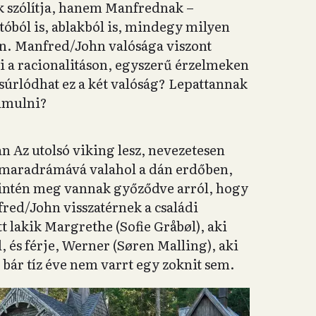
k szólítja, hanem Manfrednak –
tóból is, ablakból is, mindegy milyen
an. Manfred/John valósága viszont
i a racionalitáson, egyszerű érzelmeken
úrlódhat ez a két valóság? Lepattannak
imulni?
an Az utolsó viking lesz, nevezetesen
kamaradrámává valahol a dán erdőben,
zintén meg vannak győződve arról, hogy
fred/John visszatérnek a családi
t lakik Margrethe (Sofie Gråbøl), aki
 és férje, Werner (Søren Malling), aki
ár tíz éve nem varrt egy zoknit sem.