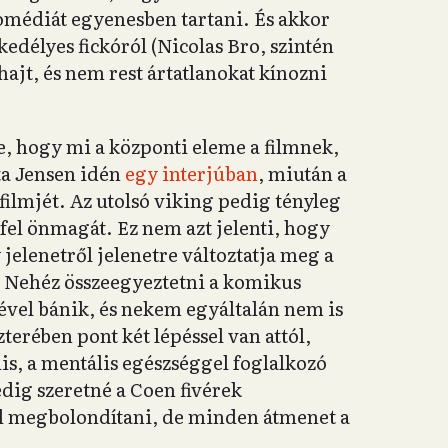
komédiát egyenesben tartani. És akkor
délyes fickóról (Nicolas Bro, szintén
hajt, és nem rest ártatlanokat kínozni
, hogy mi a központi eleme a filmnek,
ta Jensen idén
egy interjúban
, miután a
filmjét. Az utolsó viking pedig tényleg
 fel önmagát. Ez nem azt jelenti, hogy
elenetről jelenetre változtatja meg a
z. Nehéz összeegyeztetni a komikus
ével bánik, és nekem egyáltalán nem is
terében pont két lépéssel van attól,
s, a mentális egészséggel foglalkozó
dig szeretné a Coen fivérek
l megbolondítani, de minden átmenet a