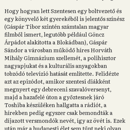
Hogy hogyan lett Szentesen egy boltvezető és
egy könyvelő két gyerekéből is jelentős színész
(Gáspár Tibor szintén számtalan magyar
filmből ismert, legutóbb például Göncz
Árpádot alakította a Blokádban), Gáspár
Sándor a városban működő híres Horváth
Mihály Gimnázium szellemét, a polihisztor
nagyapjukat és a kulturális anyagokban
tobzódó televízió hatását említette. Felidézte
azt az epizódot, amikor szentesi diákként
megnyert egy debreceni szavalóversenyt,
majd a hazafelé úton a győztesnek járó
Toshiba készüléken hallgatta a rádiót, a
hírekben pedig egyszer csak bemondták a
díjazott versmondók nevét, így az övét is. Ezek
után már a budapesti élet sem tűnt neki olyan