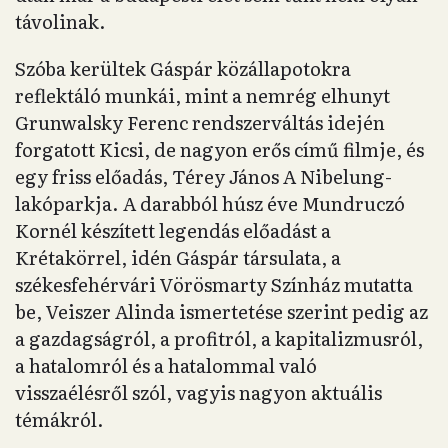
távolinak.
Szóba kerültek Gáspár közállapotokra
reflektáló munkái, mint a nemrég elhunyt
Grunwalsky Ferenc rendszerváltás idején
forgatott Kicsi, de nagyon erős című filmje, és
egy friss előadás, Térey János A Nibelung-
lakóparkja. A darabból húsz éve Mundruczó
Kornél készített legendás előadást a
Krétakörrel, idén Gáspár társulata, a
székesfehérvári Vörösmarty Színház mutatta
be, Veiszer Alinda ismertetése szerint pedig az
a gazdagságról, a profitról, a kapitalizmusról,
a hatalomról és a hatalommal való
visszaélésről szól, vagyis nagyon aktuális
témákról.