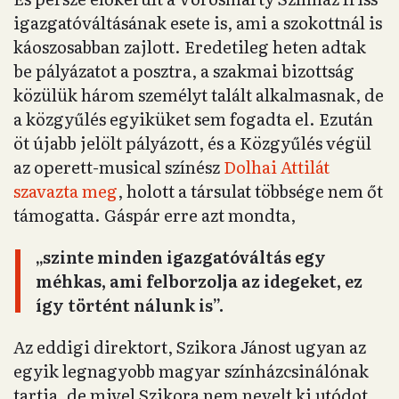
igazgatóváltásának esete is, ami a szokottnál is
káoszosabban zajlott. Eredetileg heten adtak
be pályázatot a posztra, a szakmai bizottság
közülük három személyt talált alkalmasnak, de
a közgyűlés egyiküket sem fogadta el. Ezután
öt újabb jelölt pályázott, és a Közgyűlés végül
az operett-musical színész
Dolhai Attilát
szavazta meg
, holott a társulat többsége nem őt
támogatta. Gáspár erre azt mondta,
„szinte minden igazgatóváltás egy
méhkas, ami felborzolja az idegeket, ez
így történt nálunk is”.
Az eddigi direktort, Szikora Jánost ugyan az
egyik legnagyobb magyar színházcsinálónak
tartja, de mivel Szikora nem nevelt ki utódot,