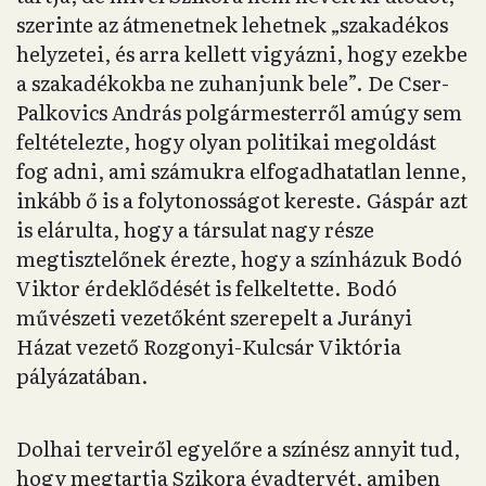
szerinte az átmenetnek lehetnek „szakadékos
helyzetei, és arra kellett vigyázni, hogy ezekbe
a szakadékokba ne zuhanjunk bele”. De Cser-
Palkovics András polgármesterről amúgy sem
feltételezte, hogy olyan politikai megoldást
fog adni, ami számukra elfogadhatatlan lenne,
inkább ő is a folytonosságot kereste. Gáspár azt
is elárulta, hogy a társulat nagy része
megtisztelőnek érezte, hogy a színházuk Bodó
Viktor érdeklődését is felkeltette. Bodó
művészeti vezetőként szerepelt a Jurányi
Házat vezető Rozgonyi-Kulcsár Viktória
pályázatában.
Dolhai terveiről egyelőre a színész annyit tud,
hogy megtartja Szikora évadtervét, amiben