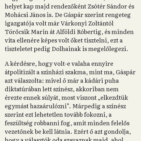
helyet kap majd rendezőként Zsótér Sándor és
Mohácsi János is. De Gáspár szerint rengeteg
igazgatója volt már Várkonyi Zoltántól
Törőcsik Marin át Alföldi Róbertig, és minden
vita ellenére képes volt őket tisztelni, ezt a
tiszteletet pedig Dolhainak is megelőlegezi.
A kérdésre, hogy volt-e valaha ennyire
átpolitizált a színházi szakma, mint ma, Gáspár
azt válaszolta: mivel ő már a kádári puha
diktatúrában lett színész, akkoriban nem
érezte ennek súlyát, most viszont „elkezdtük
egymást hazaárulózni”. Márpedig a színész
szerint ezt lehetetlen tovább fokozni, a
feszültség robbanni fog, amit minden felelős
vezetőnek be kell látnia. Ezért ő azt gondolja,
hogy a választók oda szavaznak majd, ahol