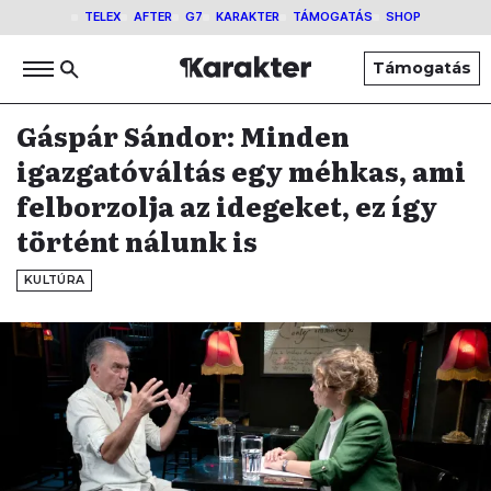
TELEX
AFTER
G7
KARAKTER
TÁMOGATÁS
SHOP
Támogatás
Gáspár Sándor: Minden
igazgatóváltás egy méhkas, ami
felborzolja az idegeket, ez így
történt nálunk is
KULTÚRA