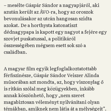
– mesélte Gáspár Sándor a nagyapjáról, aki
azután került az ÁVO-ra, hogy az oroszok
bevonulásakor az utcán hangosan szidta
azokat. De a horthysta katonatiszt
dédnagypapa is kapott egy nagyot a fejére egy
szovjet puskatussal, a politikáról
összességében mégsem esett sok szó a
családban.
A magyar film egyik legfoglalkoztatottabb
férfiszínésze, Gáspár Sándor Veiszer Alinda
műsorában azt mondta, az, hogy viszonylag ő
is ritkán szólal meg közügyekben, inkább
annak köszönhető, hogy „nem szeret
magabiztosan véleményt nyilvánítani olyan
témákban, amiknek nem látja át a mélységeit”.