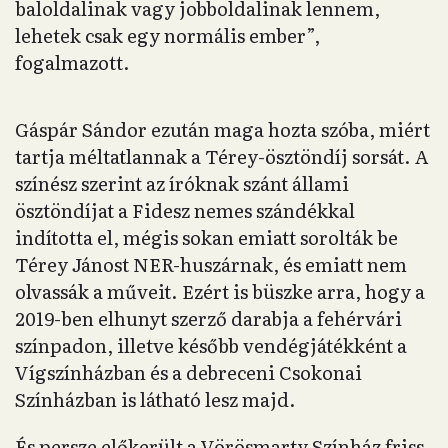
baloldalinak vagy jobboldalinak lennem,
lehetek csak egy normális ember”,
fogalmazott.
Gáspár Sándor ezután maga hozta szóba, miért
tartja méltatlannak a Térey-ösztöndíj sorsát. A
színész szerint az íróknak szánt állami
ösztöndíjat a Fidesz nemes szándékkal
indította el, mégis sokan emiatt sorolták be
Térey Jánost NER-huszárnak, és emiatt nem
olvassák a műveit. Ezért is büszke arra, hogy a
2019-ben elhunyt szerző darabja a fehérvári
színpadon, illetve később vendégjátékként a
Vígszínházban és a debreceni Csokonai
Színházban is látható lesz majd.
És persze előkerült a Vörösmarty Színház friss