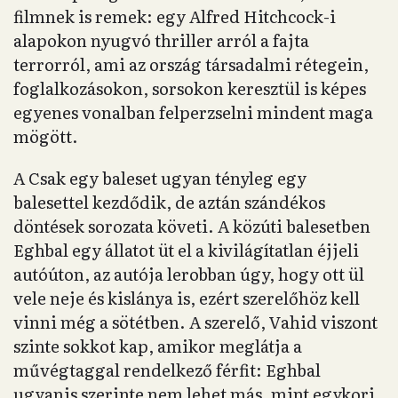
filmnek is remek: egy Alfred Hitchcock-i
alapokon nyugvó thriller arról a fajta
terrorról, ami az ország társadalmi rétegein,
foglalkozásokon, sorsokon keresztül is képes
egyenes vonalban felperzselni mindent maga
mögött.
A Csak egy baleset ugyan tényleg egy
balesettel kezdődik, de aztán szándékos
döntések sorozata követi. A közúti balesetben
Eghbal egy állatot üt el a kivilágítatlan éjjeli
autóúton, az autója lerobban úgy, hogy ott ül
vele neje és kislánya is, ezért szerelőhöz kell
vinni még a sötétben. A szerelő, Vahid viszont
szinte sokkot kap, amikor meglátja a
művégtaggal rendelkező férfit: Eghbal
ugyanis szerinte nem lehet más, mint egykori