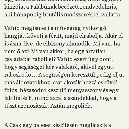
kínzója, a Falábúnak becézett rendvédelmis,
aki hónapokig brutális módszerekkel vallatta.
Vahid megismeri a művégtag nyikorgó
hangját, követi a férfit, majd elrabolja. Akár el
is ásná élve, de elbizonytalanodik. Mi van, ha
nem ő az? Mi van akkor, ha egy ártatlan
családapát rabolt el? Vahid ezért úgy dönt,
hogy segítséget kér valakitől, akivel együtt
raboskodott. A segítségen keresztül pedig eljut
más áldozatokhoz, csatlakozik hozzá esküvői
fotós, házasodni készülő menyasszony és egy
labilis férfi, mind azzal a szándékkal, hogy a
túszt azonosítsák. Aztán megöljék.
A Csak egy baleset készítésén meglátszik a