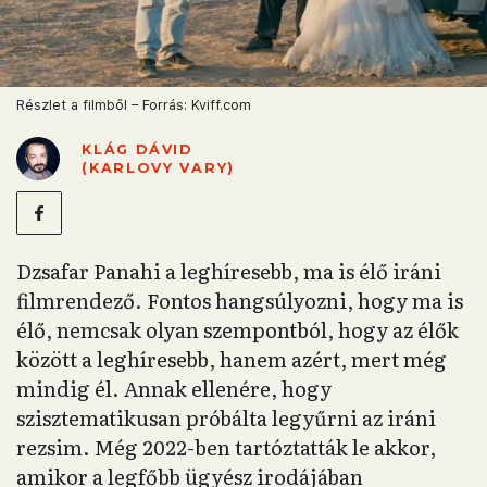
Részlet a filmből – Forrás: Kviff.com
KLÁG DÁVID
(KARLOVY VARY)
Dzsafar Panahi a leghíresebb, ma is élő iráni
filmrendező. Fontos hangsúlyozni, hogy ma is
élő, nemcsak olyan szempontból, hogy az élők
között a leghíresebb, hanem azért, mert még
mindig él. Annak ellenére, hogy
szisztematikusan próbálta legyűrni az iráni
rezsim. Még 2022-ben tartóztatták le akkor,
amikor a legfőbb ügyész irodájában