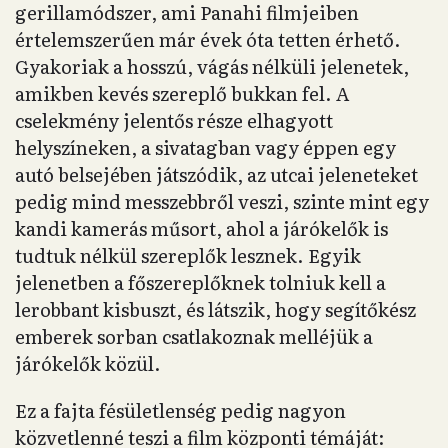
gerillamódszer, ami Panahi filmjeiben
értelemszerűen már évek óta tetten érhető.
Gyakoriak a hosszú, vágás nélküli jelenetek,
amikben kevés szereplő bukkan fel. A
cselekmény jelentős része elhagyott
helyszíneken, a sivatagban vagy éppen egy
autó belsejében játszódik, az utcai jeleneteket
pedig mind messzebbről veszi, szinte mint egy
kandi kamerás műsort, ahol a járókelők is
tudtuk nélkül szereplők lesznek. Egyik
jelenetben a főszereplőknek tolniuk kell a
lerobbant kisbuszt, és látszik, hogy segítőkész
emberek sorban csatlakoznak melléjük a
járókelők közül.
Ez a fajta fésületlenség pedig nagyon
közvetlenné teszi a film központi témáját: