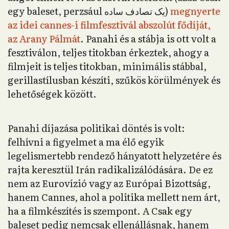
egy baleset, perzsául یک تصادف ساده)
megnyerte
az idei cannes-i filmfesztivál abszolút fődíját,
az Arany Pálmát
. Panahi és a stábja is ott volt a
fesztiválon, teljes titokban érkeztek, ahogy a
filmjeit is teljes titokban, minimális stábbal,
gerillastílusban készíti, szűkös körülmények és
lehetőségek között.
Panahi díjazása politikai döntés is volt:
felhívni a figyelmet a ma élő egyik
legelismertebb rendező hányatott helyzetére és
rajta keresztül Irán radikalizálódására. De ez
nem az Eurovízió vagy az Európai Bizottság,
hanem Cannes, ahol a politika mellett nem árt,
ha a filmkészítés is szempont. A Csak egy
baleset pedig nemcsak ellenállásnak, hanem