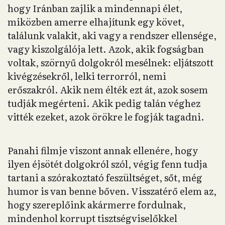
hogy Iránban zajlik a mindennapi élet,
miközben amerre elhajítunk egy követ,
találunk valakit, aki vagy a rendszer ellensége,
vagy kiszolgálója lett. Azok, akik fogságban
voltak, szörnyű dolgokról mesélnek: eljátszott
kivégzésekről, lelki terrorról, nemi
erőszakról. Akik nem élték ezt át, azok sosem
tudják megérteni. Akik pedig talán véghez
vitték ezeket, azok örökre le fogják tagadni.
Panahi filmje viszont annak ellenére, hogy
ilyen éjsötét dolgokról szól, végig fenn tudja
tartani a szórakoztató feszültséget, sőt, még
humor is van benne bőven. Visszatérő elem az,
hogy szereplőink akármerre fordulnak,
mindenhol korrupt tisztségviselőkkel