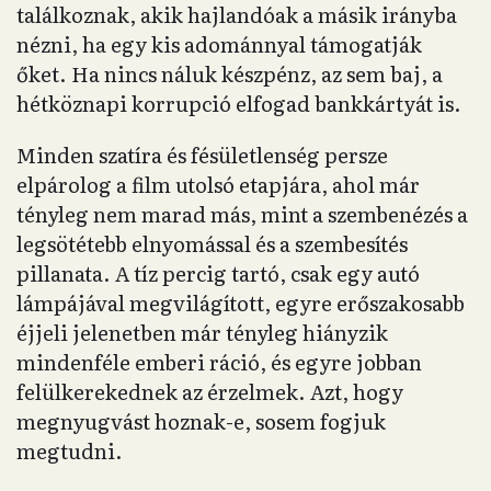
találkoznak, akik hajlandóak a másik irányba
nézni, ha egy kis adománnyal támogatják
őket. Ha nincs náluk készpénz, az sem baj, a
hétköznapi korrupció elfogad bankkártyát is.
Minden szatíra és fésületlenség persze
elpárolog a film utolsó etapjára, ahol már
tényleg nem marad más, mint a szembenézés a
legsötétebb elnyomással és a szembesítés
pillanata. A tíz percig tartó, csak egy autó
lámpájával megvilágított, egyre erőszakosabb
éjjeli jelenetben már tényleg hiányzik
mindenféle emberi ráció, és egyre jobban
felülkerekednek az érzelmek. Azt, hogy
megnyugvást hoznak-e, sosem fogjuk
megtudni.