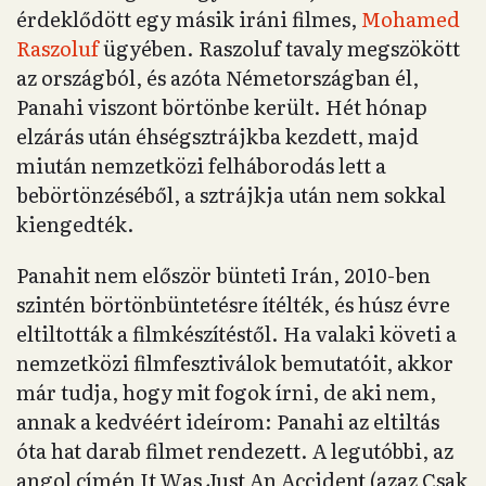
érdeklődött egy másik iráni filmes,
Mohamed
Raszoluf
ügyében. Raszoluf tavaly megszökött
az országból, és azóta Németországban él,
Panahi viszont börtönbe került. Hét hónap
elzárás után éhségsztrájkba kezdett, majd
miután nemzetközi felháborodás lett a
bebörtönzéséből, a sztrájkja után nem sokkal
kiengedték.
Panahit nem először bünteti Irán, 2010-ben
szintén börtönbüntetésre ítélték, és húsz évre
eltiltották a filmkészítéstől. Ha valaki követi a
nemzetközi filmfesztiválok bemutatóit, akkor
már tudja, hogy mit fogok írni, de aki nem,
annak a kedvéért ideírom: Panahi az eltiltás
óta hat darab filmet rendezett. A legutóbbi, az
angol címén It Was Just An Accident (azaz Csak