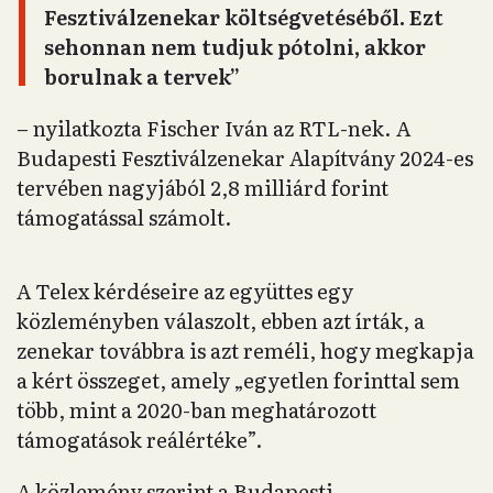
Fesztiválzenekar költségvetéséből. Ezt
sehonnan nem tudjuk pótolni, akkor
borulnak a tervek”
– nyilatkozta Fischer Iván az RTL-nek. A
Budapesti Fesztiválzenekar Alapítvány 2024-es
tervében nagyjából 2,8 milliárd forint
támogatással számolt.
A Telex kérdéseire az együttes egy
közleményben válaszolt, ebben azt írták, a
zenekar továbbra is azt reméli, hogy megkapja
a kért összeget, amely „egyetlen forinttal sem
több, mint a 2020-ban meghatározott
támogatások reálértéke”.
A közlemény szerint a Budapesti