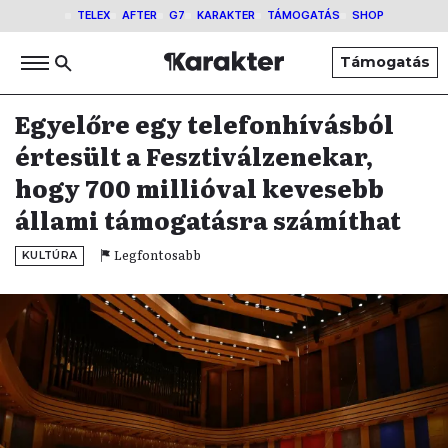
TELEX
AFTER
G7
KARAKTER
TÁMOGATÁS
SHOP
Támogatás
Egyelőre egy telefonhívásból
értesült a Fesztiválzenekar,
hogy 700 millióval kevesebb
állami támogatásra számíthat
Legfontosabb
KULTÚRA