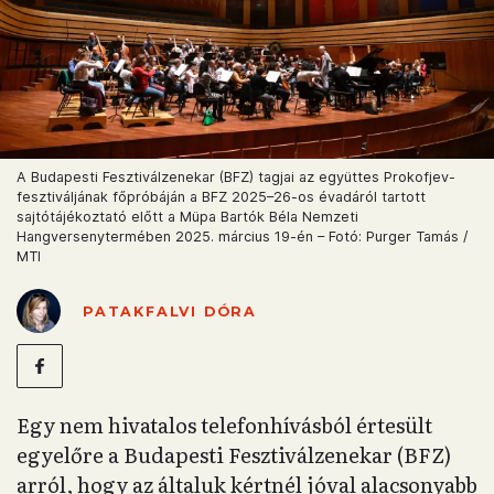
A Budapesti Fesztiválzenekar (BFZ) tagjai az együttes Prokofjev-
fesztiváljának főpróbáján a BFZ 2025–26-os évadáról tartott
sajtótájékoztató előtt a Müpa Bartók Béla Nemzeti
Hangversenytermében 2025. március 19-én – Fotó: Purger Tamás /
MTI
PATAKFALVI DÓRA
Egy nem hivatalos telefonhívásból értesült
egyelőre a Budapesti Fesztiválzenekar (BFZ)
arról, hogy az általuk kértnél jóval alacsonyabb