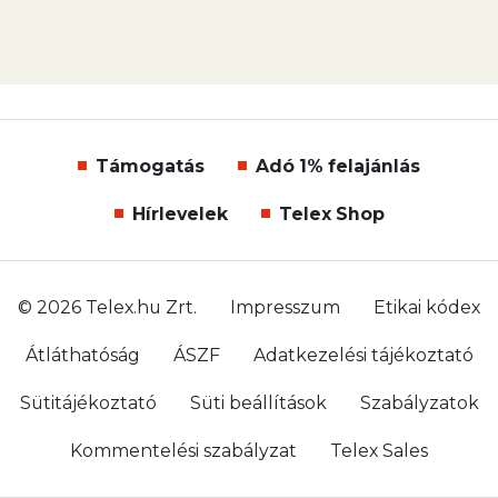
Támogatás
Adó 1% felajánlás
Hírlevelek
Telex Shop
© 2026 Telex.hu Zrt.
Impresszum
Etikai kódex
Átláthatóság
ÁSZF
Adatkezelési tájékoztató
Sütitájékoztató
Süti beállítások
Szabályzatok
Kommentelési szabályzat
Telex Sales