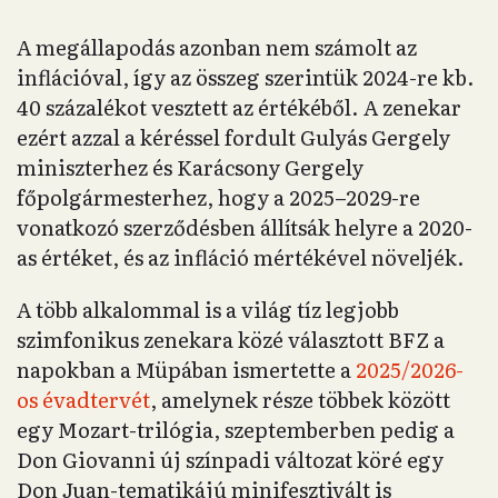
A megállapodás azonban nem számolt az
inflációval, így az összeg szerintük 2024-re kb.
40 százalékot vesztett az értékéből. A zenekar
ezért azzal a kéréssel fordult Gulyás Gergely
miniszterhez és Karácsony Gergely
főpolgármesterhez, hogy a 2025–2029-re
vonatkozó szerződésben állítsák helyre a 2020-
as értéket, és az infláció mértékével növeljék.
A több alkalommal is a világ tíz legjobb
szimfonikus zenekara közé választott BFZ a
napokban a Müpában ismertette a
2025/2026-
os évadtervét
, amelynek része többek között
egy Mozart-trilógia, szeptemberben pedig a
Don Giovanni új színpadi változat köré egy
Don Juan-tematikájú minifesztivált is