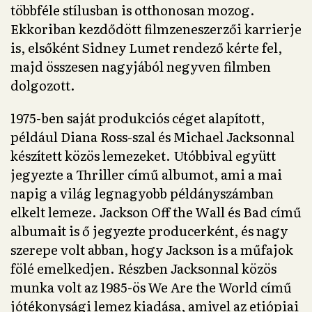
többféle stílusban is otthonosan mozog.
Ekkoriban kezdődött filmzeneszerzői karrierje
is, elsőként Sidney Lumet rendező kérte fel,
majd összesen nagyjából negyven filmben
dolgozott.
1975-ben saját produkciós céget alapított,
például Diana Ross-szal és Michael Jacksonnal
készített közös lemezeket. Utóbbival együtt
jegyezte a Thriller című albumot, ami a mai
napig a világ legnagyobb példányszámban
elkelt lemeze. Jackson Off the Wall és Bad című
albumait is ő jegyezte producerként, és nagy
szerepe volt abban, hogy Jackson is a műfajok
fölé emelkedjen. Részben Jacksonnal közös
munka volt az 1985-ös We Are the World című
jótékonysági lemez kiadása, amivel az etiópiai