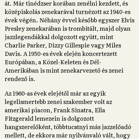
át. Már tinédzser korában zenélni kezdett, és
középiskolás zenekarával turnézott az 1940-es
évek végén. Néhány évvel később egyszer Elvis
Presley zenekarában is trombitált, majd olyan
jazzlegendákkal dolgozott együtt, mint
Charlie Parker, Dizzy Gillespie vagy Miles
Davis. A 1950-es évek elején koncertezett
Európában, a Közel-Keleten és Dél-
Amerikában is mint zenekarvezető és zenei
rendező is.
Az 1960-as évek elejétől már az egyik
legelismertebb zenei szakember volt az
amerikai piacon, Frank Sinatra, Ella
Fitzgerald lemezein is dolgozott
hangszerelőként, többtucatnyi más jazzelőadó
mellett, de ekkora már nyilvánvaló vált, hogy