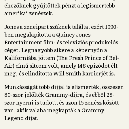
éhezőknek gyűjtöttek pénzt a legismertebb
amerikai zenészek.
Jones a zeneipart szűknek találta, ezért 1990-
ben megalapította a Quincy Jones
Entertainment film- és televíziós produkciós
céget. Legnagyobb sikere a képernyőn a
Kaliforniába jöttem (The Fresh Prince of Bel-
Air) című sitcom volt, amely 148 epizódot élt
meg, és elindította Will Smith karrierjét is.
Munkásságát több díjjal is elismerték, összesen
80-szor jelölték Grammy-díjra, és ebből 28-
szor nyerni is tudott, és azon 15 zenész között
van, akik valaha megkapták a Grammy
Legend díjat.