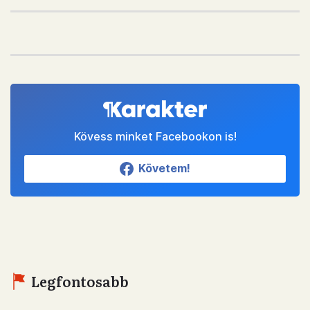
Kövess minket Facebookon is!
Követem!
Legfontosabb