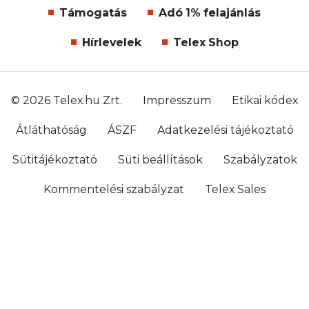
Támogatás
Adó 1% felajánlás
Hírlevelek
Telex Shop
© 2026 Telex.hu Zrt.
Impresszum
Etikai kódex
Átláthatóság
ÁSZF
Adatkezelési tájékoztató
Sütitájékoztató
Süti beállítások
Szabályzatok
Kommentelési szabályzat
Telex Sales