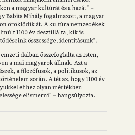
ukon a magyar kultúrát és a hazát” –
gy Babits Mihály fogalmazott, a magyar
úton öröklődik át. A kultúra nemzedékek
múlt 1100 év desztillálta, kik is
ődéseink összessége, identitásunk”.
 Nemzeti dalban összefoglalta az Isten,
yen a mai magyarok állnak. Azt a
szek, a filozófusok, a politikusok, az
történelem során. A tét az, hogy 1100 év
ényükkel ehhez olyan mértékben
elessége elismerni” – hangsúlyozta.