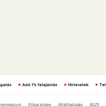
gatás
Adó 1% felajánlás
Hírlevelek
Tel
Impresszum
Etikai kódex
Átláthatóság
ÁSZF