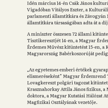
Idén március 14-én Csák János kulturá
Vigadóban Vitályos Eszter, a Kulturá
parlamenti államtitkára és Závogyán 
államtitkára társaságában adta át a díj
A miniszter összesen 72 állami kitünt
Tisztikeresztjét 14-en, a Magyar Érd
Érdemes Művész kitüntetést 15-en, a 
Magyarország Babérkoszorúját pedi
„Az egyetemes emberi értékek gyarap
elismeréseként” Magyar Érdemrend T
Lovagkereszt polgári tagozat kitünteté
Krasznahorkay Attila János fizikus
doktora, a Magyar Kutatási Hálózat A
Magfizikai Osztályának vezetője.