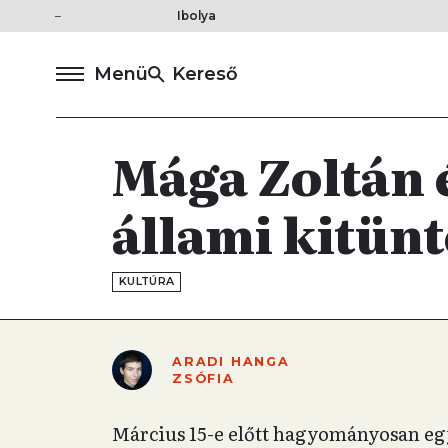
Ibolya
Menü
Kereső
Mága Zoltán é
állami kitünt
KULTÚRA
ARADI HANGA
ZSÓFIA
Március 15-e előtt hagyományosan egy 