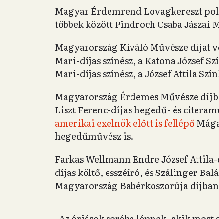
Magyar Érdemrend Lovagkereszt polgá
többek között Pindroch Csaba Jászai Ma
Magyarország Kiváló Művésze díjat veh
Mari-díjas színész, a Katona József Sz
Mari-díjas színész, a József Attila Szí
Magyarország Érdemes Művésze díjban
Liszt Ferenc-díjas hegedű- és citera
amerikai exelnök előtt is fellépő
Mága 
hegedűművész is.
Farkas Wellmann Endre József Attila-dí
díjas költő, esszéíró, és Szálinger Balá
Magyarország Babérkoszorúja díjban 
„Az óriások sorába lépnek, akik most 