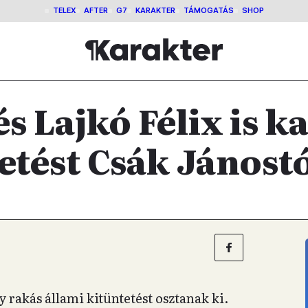
TELEX
AFTER
G7
KARAKTER
TÁMOGATÁS
SHOP
s Lajkó Félix is k
etést Csák Jánost
rakás állami kitüntetést osztanak ki.