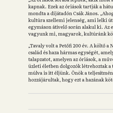
kapnak. Ezek az óriások tartják a hát
mondta a díjátadón Csák János. „Aho
kultúra szellemi jelenség, ami lelki 
egymáson átívelő során alakul ki. Az el
vagyunk mi, magyarok, kultúránk köt
„Tavaly volt a Petőfi 200 év. A költő a
család és haza hármas egységét, amel
talapzatot, amelyen az óriások, a művé
üzleti életben dolgozók létrehoztak a 
múlva is itt éljünk. Önök a teljesítm
hozzájárultak, hogy ezt a hazának köt