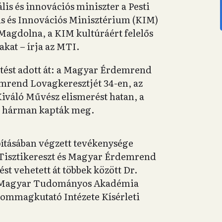
lis és innovációs miniszter a Pesti
lis és Innovációs Minisztérium (KIM)
Magdolna, a KIM kultúráért felelős
akat – írja az MTI.
etést adott át: a Magyar Érdemrend
emrend Lovagkeresztjét 34-en, az
Kiváló Művész elismerést hatan, a
g hárman kapták meg.
ításában végzett tevékenysége
isztikereszt és Magyar Érdemrend
st vehetett át többek között Dr.
, a Magyar Tudományos Akadémia
tommagkutató Intézete Kísérleti