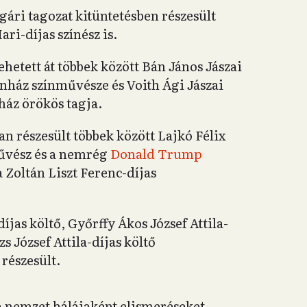
ri tagozat kitüntetésben részesült
ri-díjas színész is.
etett át többek között Bán János Jászai
ínház színművésze és Voith Ági Jászai
nház örökös tagja.
 részesült többek között Lajkó Félix
művész és a nemrég
Donald Trump
Zoltán Liszt Ferenc-díjas
jas költő, Győrffy Ákos József Attila-
zs József Attila-díjas költő
részesült.
a nemzet hálájaként elismeréseket