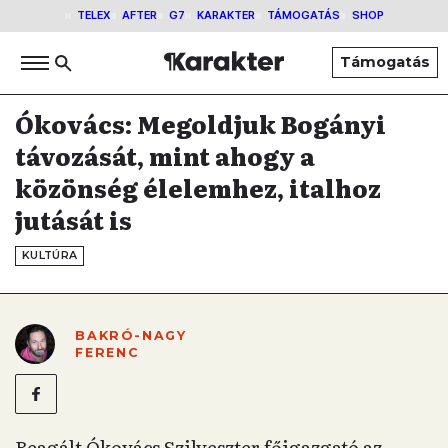
TELEX
AFTER
G7
KARAKTER
TÁMOGATÁS
SHOP
Támogatás
Ókovács: Megoldjuk Bogányi
távozását, mint ahogy a
közönség élelemhez, italhoz
jutását is
KULTÚRA
BAKRÓ-NAGY
FERENC
Reagált Ókovács Szilveszter főigazgató az