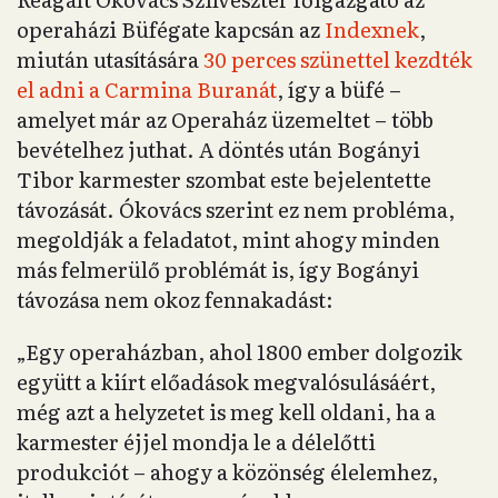
operaházi Büfégate kapcsán az
Indexnek
,
miután utasítására
30 perces szünettel kezdték
el adni a Carmina Buranát
, így a büfé –
amelyet már az Operaház üzemeltet – több
bevételhez juthat. A döntés után Bogányi
Tibor karmester szombat este bejelentette
távozását. Ókovács szerint ez nem probléma,
megoldják a feladatot, mint ahogy minden
más felmerülő problémát is, így Bogányi
távozása nem okoz fennakadást:
„Egy operaházban, ahol 1800 ember dolgozik
együtt a kiírt előadások megvalósulásáért,
még azt a helyzetet is meg kell oldani, ha a
karmester éjjel mondja le a délelőtti
produkciót – ahogy a közönség élelemhez,