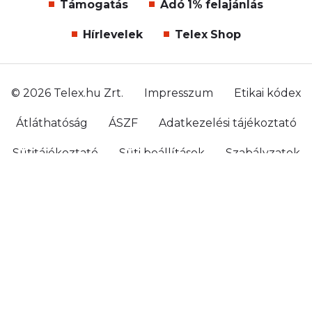
Támogatás
Adó 1% felajánlás
Hírlevelek
Telex Shop
© 2026 Telex.hu Zrt.
Impresszum
Etikai kódex
Átláthatóság
ÁSZF
Adatkezelési tájékoztató
Sütitájékoztató
Süti beállítások
Szabályzatok
Kommentelési szabályzat
Telex Sales