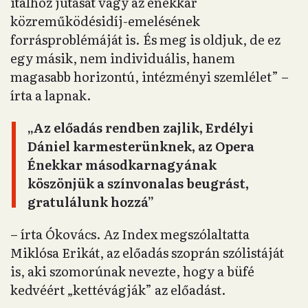
italhoz jutását vagy az énekkar
közreműködésidíj-emelésének
forrásproblémáját is. És meg is oldjuk, de ez
egy másik, nem individuális, hanem
magasabb horizontú, intézményi szemlélet” –
írta a lapnak.
„Az előadás rendben zajlik, Erdélyi
Dániel karmesterünknek, az Opera
Énekkar másodkarnagyának
köszönjük a színvonalas beugrást,
gratulálunk hozzá”
– írta Ókovács. Az Index megszólaltatta
Miklósa Erikát, az előadás szoprán szólistáját
is, aki szomorúnak nevezte, hogy a büfé
kedvéért „kettévágják” az előadást.