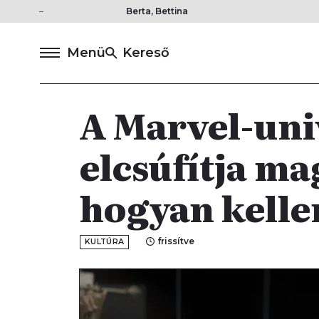
Berta, Bettina
Menü
Kereső
A Marvel-uni
elcsúfítja ma
hogyan kelle
frissítve
KULTÚRA