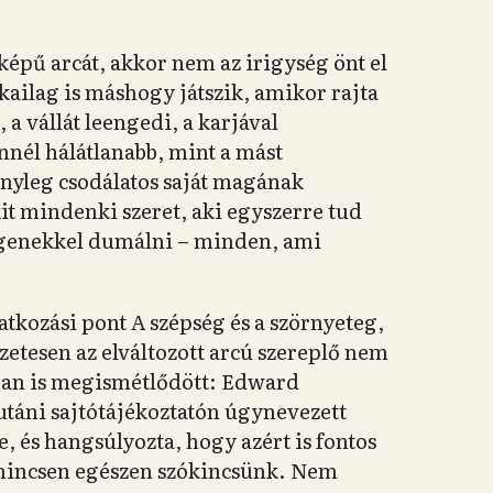
épű arcát, akkor nem az irigység önt el
kailag is máshogy játszik, amikor rajta
 a vállát leengedi, a karjával
nnél hálátlanabb, mint a mást
ényleg csodálatos saját magának
kit mindenki szeret, aki egyszerre tud
degenekkel dumálni – minden, ami
atkozási pont A szépség és a szörnyeteg,
zetesen az elváltozott arcú szereplő nem
gban is megismétlődött: Edward
 utáni sajtótájékoztatón úgynevezett
e, és hangsúlyozta, hogy azért is fontos
 nincsen egészen szókincsünk. Nem