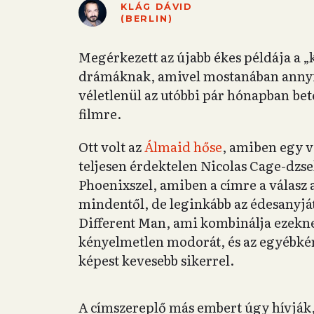
KLÁG DÁVID
(BERLIN)
Megérkezett az újabb ékes példája a 
drámáknak, amivel mostanában annyir
véletlenül az utóbbi pár hónapban be
filmre.
Ott volt az
Álmaid hőse
, amiben egy v
teljesen érdektelen Nicolas Cage-dzse
Phoenixszel, amiben a címre a válasz a
mindentől, de leginkább az édesanyjátó
Different Man, ami kombinálja ezeknek
kényelmetlen modorát, és az egyébkén
képest kevesebb sikerrel.
A címszereplő más embert úgy hívják,