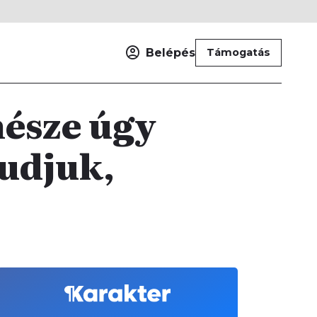
Belépés
Támogatás
nésze úgy
tudjuk,