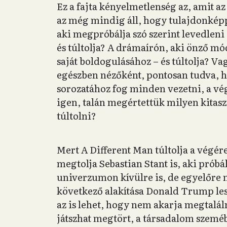
Ez a fajta kényelmetlenség az, amit az
az még mindig áll, hogy tulajdonképpe
aki megpróbálja szó szerint levedleni 
és túltolja? A drámaírón, aki önző mó
saját boldogulásához – és túltolja? Va
egészben nézőként, pontosan tudva, 
sorozatához fog minden vezetni, a vé
igen, talán megértettük milyen kitas
túltolni?
Mert A Different Man túltolja a végére
megtolja Sebastian Stant is, aki prób
univerzumon kívülre is, de egyelőre 
következő alakítása Donald Trump lesz 
az is lehet, hogy nem akarja megtalál
játszhat megtört, a társadalom szeméb