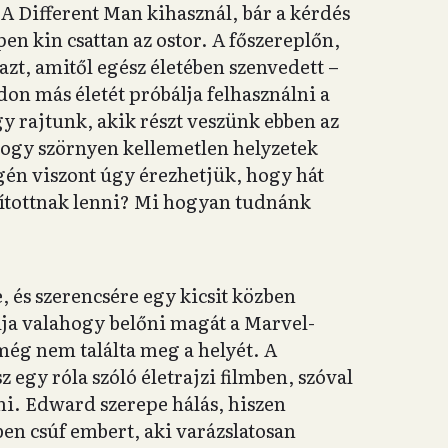
 A Different Man kihasznál, bár a kérdés
n kin csattan az ostor. A főszereplőn,
azt, amitől egész életében szenvedett –
don más életét próbálja felhasználni a
gy rajtunk, akik részt veszünk ebben az
hogy szörnyen kellemetlen helyzetek
gén viszont úgy érezhetjük, hogy hát
zítottnak lenni? Mi hogyan tudnánk
, és szerencsére egy kicsit közben
álja valahogy belőni magát a Marvel-
még nem találta meg a helyét. A
egy róla szóló életrajzi filmben, szóval
ni. Edward szerepe hálás, hiszen
en csúf embert, aki varázslatosan