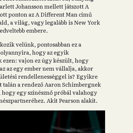
arlett Johansson mellett játszott A
adott ponton az A Different Man című
ld, a világ, vagy legalább is New York
kedveltebb embere.
kozik velünk, pontosabban ez a
 olyannyira, hogy az egyik
 ezen: vajon ez úgy készült, hogy
 az az egy ember nem vállalja, akkor
etési rendellenességgel is? Egyikre
t talán a rendező Aaron Schimbergnek
t, hogy egy színésznő próbál valahogy
ínészpartneréhez. Akit Pearson alakít.