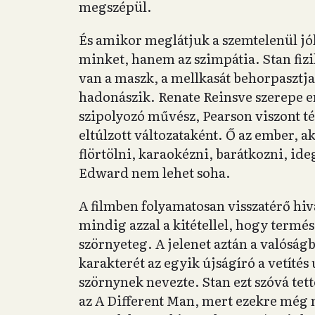
megszépül.
És amikor meglátjuk a szemtelenül jók
minket, hanem az szimpátia. Stan fizi
van a maszk, a mellkasát behorpasztja,
hadonászik. Renate Reinsve szerepe e
szipolyozó művész, Pearson viszont t
eltúlzott változataként. Ő az ember, a
flörtölni, karaokézni, barátkozni, i
Edward nem lehet soha.
A filmben folyamatosan visszatérő hiv
mindig azzal a kitétellel, hogy termés
szörnyeteg. A jelenet aztán a valósá
karakterét az egyik újságíró a vetítés
szörnynek nevezte. Stan ezt szóvá tett
az A Different Man, mert ezekre még