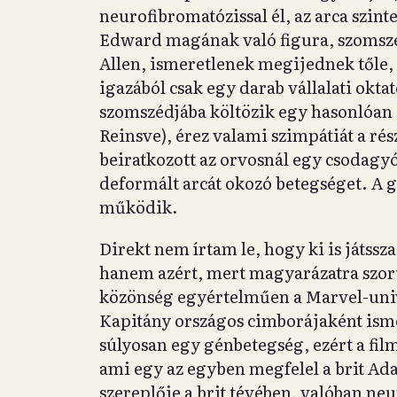
neurofibromatózissal él, az arca szint
Edward magának való figura, szomsz
Allen, ismeretlenek megijednek tőle, 
igazából csak egy darab vállalati okt
szomszédjába költözik egy hasonlóan
Reinsve), érez valami szimpátiát a ré
beiratkozott az orvosnál egy csodagyó
deformált arcát okozó betegséget. A 
működik.
Direkt nem írtam le, hogy ki is játssz
hanem azért, mert magyarázatra szorul
közönség egyértelműen a Marvel-un
Kapitány országos cimborájaként ismer
súlyosan egy génbetegség, ezért a fil
ami egy az egyben megfelel a brit Ad
szereplője a brit tévében, valóban ne