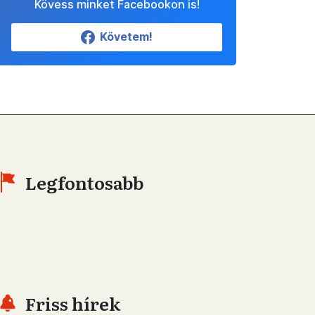
Kövess minket Facebookon is!
Követem!
Legfontosabb
Friss hírek