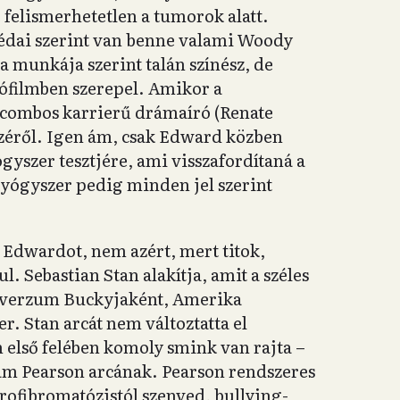
e felismerhetetlen a tumorok alatt.
édai szerint van benne valami Woody
a munkája szerint talán színész, de
atófilmben szerepel. Amikor a
 combos karrierű drámaíró (Renate
széről. Igen ám, csak Edward közben
gyszer tesztjére, ami visszafordítaná a
gyógyszer pedig minden jel szerint
a Edwardot, nem azért, mert titok,
. Sebastian Stan alakítja, amit a széles
iverzum Buckyjaként, Amerika
. Stan arcát nem változtatta el
m első felében komoly smink van rajta –
am Pearson arcának. Pearson rendszeres
urofibromatózistól szenved, bullying-