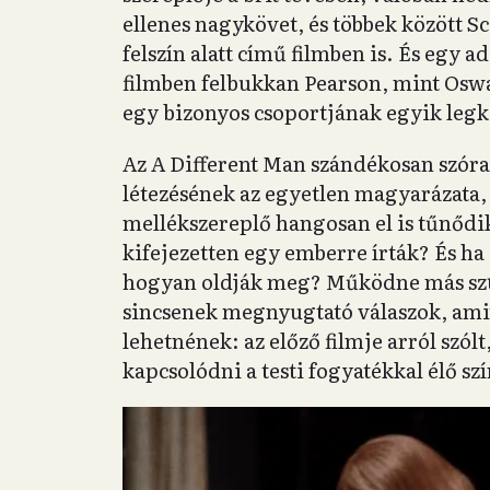
ellenes nagykövet, és többek között Sc
felszín alatt című filmben is. És egy 
filmben felbukkan Pearson, mint Oswa
egy bizonyos csoportjának egyik leg
Az A Different Man szándékosan szóra
létezésének az egyetlen magyarázata,
mellékszereplő hangosan el is tűnődik
kifejezetten egy emberre írták? És ha
hogyan oldják meg? Működne más szül
sincsenek megnyugtató válaszok, ami
lehetnének: az előző filmje arról szól
kapcsolódni a testi fogyatékkal élő sz