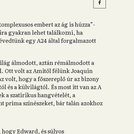
„komplexusos embert az ág is húzza”-
a gyakran lehet találkozni, ha
tévedtünk egy A24 által forgalmazott
ilág álmodott, aztán rémálmodott a
l. Ott volt az Amitől félünk Joaquin
z volt, hogy a főszereplő úr az bizony
l és a külvilágtól. És most itt van az A
 a szatirikus hangvételét, a
t príma színészeket, bár talán azokhoz
 hogy Edward, és súlyos