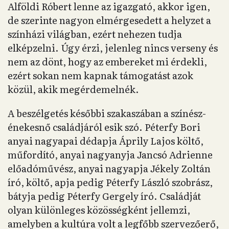
Alföldi Róbert lenne az igazgató, akkor igen,
de szerinte nagyon elmérgesedett a helyzet a
színházi világban, ezért nehezen tudja
elképzelni. Úgy érzi, jelenleg nincs verseny és
nem az dönt, hogy az embereket mi érdekli,
ezért sokan nem kapnak támogatást azok
közül, akik megérdemelnék.
A beszélgetés későbbi szakaszában a színész-
énekesnő családjáról esik szó. Péterfy Bori
anyai nagyapai dédapja Áprily Lajos költő,
műfordító, anyai nagyanyja Jancsó Adrienne
előadóművész, anyai nagyapja Jékely Zoltán
író, költő, apja pedig Péterfy László szobrász,
bátyja pedig Péterfy Gergely író. Családját
olyan különleges közösségként jellemzi,
amelyben a kultúra volt a legfőbb szervezőerő,