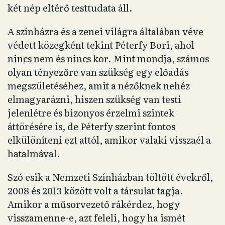
két nép eltérő testtudata áll.
A színházra és a zenei világra általában véve
védett közegként tekint Péterfy Bori, ahol
nincs nem és nincs kor. Mint mondja, számos
olyan tényezőre van szükség egy előadás
megszületéséhez, amit a nézőknek nehéz
elmagyarázni, hiszen szükség van testi
jelenlétre és bizonyos érzelmi szintek
áttörésére is, de Péterfy szerint fontos
elkülöníteni ezt attól, amikor valaki visszaél a
hatalmával.
Szó esik a Nemzeti Színházban töltött évekről,
2008 és 2013 között volt a társulat tagja.
Amikor a műsorvezető rákérdez, hogy
visszamenne-e, azt feleli, hogy ha ismét