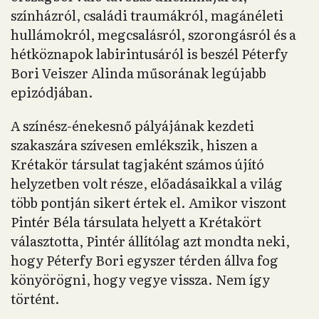
színházról, családi traumákról, magánéleti
hullámokról, megcsalásról, szorongásról és a
hétköznapok labirintusáról is beszél Péterfy
Bori Veiszer Alinda műsorának legújabb
epizódjában.
A színész-énekesnő pályájának kezdeti
szakaszára szívesen emlékszik, hiszen a
Krétakör társulat tagjaként számos újító
helyzetben volt része, előadásaikkal a világ
több pontján sikert értek el. Amikor viszont
Pintér Béla társulata helyett a Krétakört
választotta, Pintér állítólag azt mondta neki,
hogy Péterfy Bori egyszer térden állva fog
könyörögni, hogy vegye vissza. Nem így
történt.