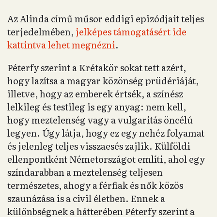
Az Alinda című műsor eddigi epizódjait teljes
terjedelmében,
jelképes támogatásért ide
kattintva lehet megnézni
.
Péterfy szerint a Krétakör sokat tett azért,
hogy lazítsa a magyar közönség prüdériáját,
illetve, hogy az emberek értsék, a színész
lelkileg és testileg is egy anyag: nem kell,
hogy meztelenség vagy a vulgaritás öncélú
legyen. Úgy látja, hogy ez egy nehéz folyamat
és jelenleg teljes visszaesés zajlik. Külföldi
ellenpontként Németországot említi, ahol egy
színdarabban a meztelenség teljesen
természetes, ahogy a férfiak és nők közös
szaunázása is a civil életben. Ennek a
különbségnek a hátterében Péterfy szerint a