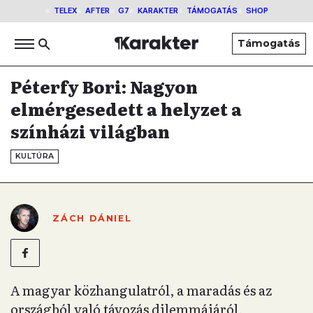
TELEX
AFTER
G7
KARAKTER
TÁMOGATÁS
SHOP
Támogatás
Péterfy Bori: Nagyon
elmérgesedett a helyzet a
színházi világban
KULTÚRA
ZÁCH DÁNIEL
A magyar közhangulatról, a maradás és az
országból való távozás dilemmájáról,