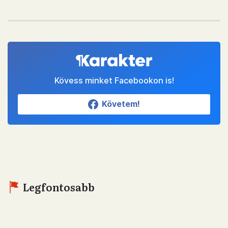
Kövess minket Facebookon is!
Követem!
Legfontosabb