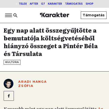
TELEX
AFTER
G7
KARAKTER
TÁMOGATÁS
SHOP
Támogatás
Egy nap alatt összegyűjtötte a
bemutatója költségvetéséből
hiányzó összeget a Pintér Béla
és Társulata
KULTÚRA
ARADI HANGA
ZSÓFIA
Kevesebb mint egy nap alatt összegyűjtötte
Az