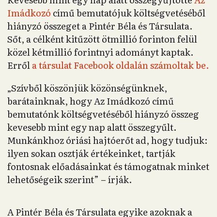
Imádkozó
című bemutatójuk költségvetéséből
hiányzó összeget a Pintér Béla és Társulata.
Sőt, a célként kitűzött ötmillió forinton felül
közel kétmillió forintnyi adományt kaptak.
Erről
a társulat Facebook oldalán számoltak be.
„Szívből köszönjük közönségünknek,
barátainknak, hogy Az Imádkozó című
bemutatónk költségvetéséből hiányzó összeg
kevesebb mint egy nap alatt összegyűlt.
Munkánkhoz óriási hajtóerőt ad, hogy tudjuk:
ilyen sokan osztják értékeinket, tartják
fontosnak előadásainkat és támogatnak minket
lehetőségeik szerint” – írják.
A Pintér Béla és Társulata egyike azoknak a