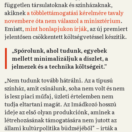
független társulatoknak és színházaknak,
akiknek
a többlettámogatási kérelmére tavaly
novembere óta nem válaszol a minisztérium
.
Emiatt,
mint honlapjukon írják
, az új premiert
jelentősen csökkentett költségvetéssel készítik.
„Spórolunk, ahol tudunk, egyebek
mellett minimalizáljuk a díszlet, a
jelmezek és a technika költségeit.”
„Nem tudunk tovább hátrálni. Az a típusú
színház, amit csinálunk, soha nem volt és nem
is lesz piaci műfaj, üzleti értelemben nem
tudja eltartani magát. Az Imádkozó hosszú
ideje az első olyan produkciónk, aminek a
létrehozásának támogatására nem jutott az
állami kultúrpolitika büdzséjéből” – írták a