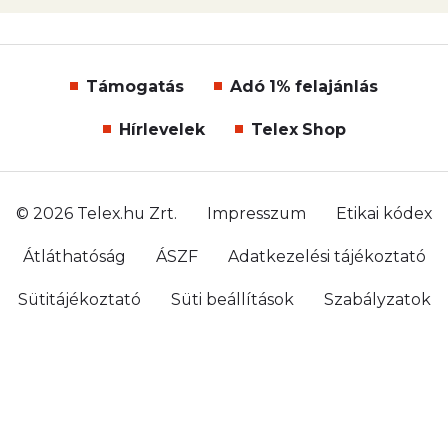
Támogatás
Adó 1% felajánlás
Hírlevelek
Telex Shop
© 2026 Telex.hu Zrt.
Impresszum
Etikai kódex
Átláthatóság
ÁSZF
Adatkezelési tájékoztató
Sütitájékoztató
Süti beállítások
Szabályzatok
Kommentelési szabályzat
Telex Sales