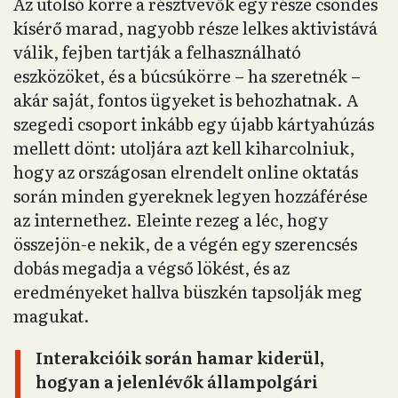
Az utolsó körre a résztvevők egy része csöndes
kísérő marad, nagyobb része lelkes aktivistává
válik, fejben tartják a felhasználható
eszközöket, és a búcsúkörre – ha szeretnék –
akár saját, fontos ügyeket is behozhatnak. A
szegedi csoport inkább egy újabb kártyahúzás
mellett dönt: utoljára azt kell kiharcolniuk,
hogy az országosan elrendelt online oktatás
során minden gyereknek legyen hozzáférése
az internethez. Eleinte rezeg a léc, hogy
összejön-e nekik, de a végén egy szerencsés
dobás megadja a végső lökést, és az
eredményeket hallva büszkén tapsolják meg
magukat.
Interakcióik során hamar kiderül,
hogyan a jelenlévők állampolgári