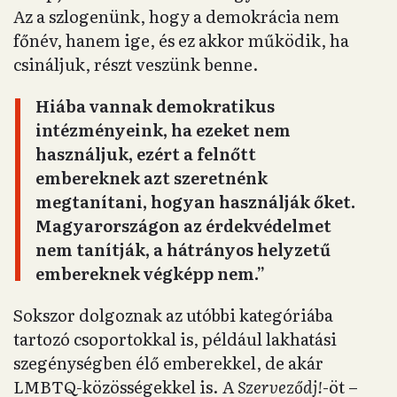
Az a szlogenünk, hogy a demokrácia nem
főnév, hanem ige, és ez akkor működik, ha
csináljuk, részt veszünk benne.
Hiába vannak demokratikus
intézményeink, ha ezeket nem
használjuk, ezért a felnőtt
embereknek azt szeretnénk
megtanítani, hogyan használják őket.
Magyarországon az érdekvédelmet
nem tanítják, a hátrányos helyzetű
embereknek végképp nem.”
Sokszor dolgoznak az utóbbi kategóriába
tartozó csoportokkal is, például lakhatási
szegénységben élő emberekkel, de akár
LMBTQ-közösségekkel is. A
Szerveződj!
-öt –