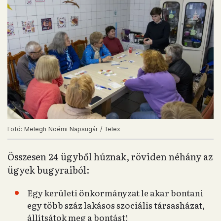
Fotó: Melegh Noémi Napsugár / Telex
Összesen 24 ügyből húznak, röviden néhány az
ügyek bugyraiból:
Egy kerületi önkormányzat le akar bontani
egy több száz lakásos szociális társasházat,
állítsátok meg a bontást!