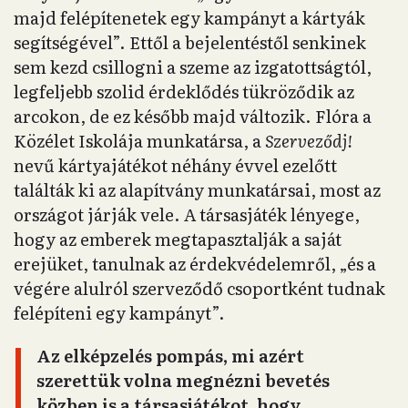
majd felépítenetek egy kampányt a kártyák
segítségével”. Ettől a bejelentéstől senkinek
sem kezd csillogni a szeme az izgatottságtól,
legfeljebb szolid érdeklődés tükröződik az
arcokon, de ez később majd változik. Flóra a
Közélet Iskolája munkatársa, a
Szerveződj!
nevű kártyajátékot néhány évvel ezelőtt
találták ki az alapítvány munkatársai, most az
országot járják vele. A társasjáték lényege,
hogy az emberek megtapasztalják a saját
erejüket, tanulnak az érdekvédelemről, „és a
végére alulról szerveződő csoportként tudnak
felépíteni egy kampányt”.
Az elképzelés pompás, mi azért
szerettük volna megnézni bevetés
közben is a társasjátékot, hogy