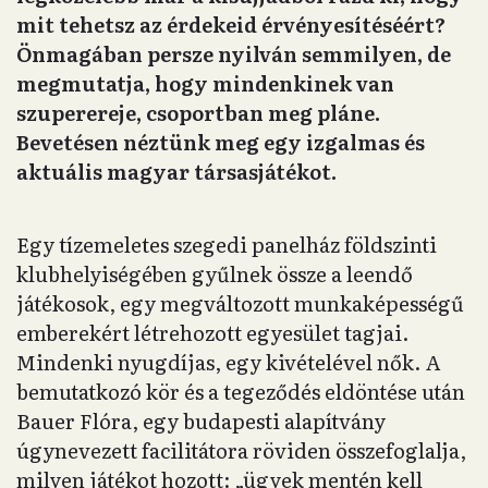
mit tehetsz az érdekeid érvényesítéséért?
Önmagában persze nyilván semmilyen, de
megmutatja, hogy mindenkinek van
szuperereje, csoportban meg pláne.
Bevetésen néztünk meg egy izgalmas és
aktuális magyar társasjátékot.
Egy tízemeletes szegedi panelház földszinti
klubhelyiségében gyűlnek össze a leendő
játékosok, egy megváltozott munkaképességű
emberekért létrehozott egyesület tagjai.
Mindenki nyugdíjas, egy kivételével nők. A
bemutatkozó kör és a tegeződés eldöntése után
Bauer Flóra, egy budapesti alapítvány
úgynevezett facilitátora röviden összefoglalja,
milyen játékot hozott: „ügyek mentén kell