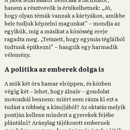
hanem a résztvevők is értékelhetnek: „Jó,
hogy olyan témák vannak a kártyákon, amikbe
bele tudjuk képzelni magunkat” – mondja az
egyikük, míg a másikat a közösség ereje
ragadta meg. „Tetszett, hogy egymás tégláiból
tudtunk építkezni” – hangzik egy harmadik
vélemény.
A politika az emberek dolga is
A szűk két óra hamar elröppen, és közben
végig két – lehet, hogy álnaiv – gondolat
motoszkál bennem: miért nem rázza ki ezt a
tudást a többség a kisujjából? Az oktatás melyik
pontján kellene mindezt a gyerekek fejébe
plántálni? Aránylag tájékozott embernek