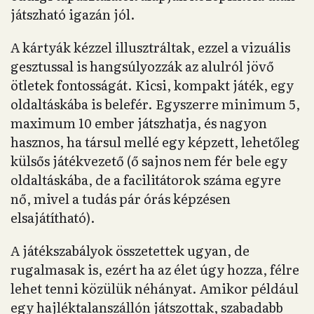
játszható igazán jól.
A kártyák kézzel illusztráltak, ezzel a vizuális
gesztussal is hangsúlyozzák az alulról jövő
ötletek fontosságát. Kicsi, kompakt játék, egy
oldaltáskába is belefér. Egyszerre minimum 5,
maximum 10 ember játszhatja, és nagyon
hasznos, ha társul mellé egy képzett, lehetőleg
külsős játékvezető (ő sajnos nem fér bele egy
oldaltáskába, de a facilitátorok száma egyre
nő, mivel a tudás pár órás képzésen
elsajátítható).
A játékszabályok összetettek ugyan, de
rugalmasak is, ezért ha az élet úgy hozza, félre
lehet tenni közülük néhányat. Amikor például
egy hajléktalanszállón játszottak, szabadabb