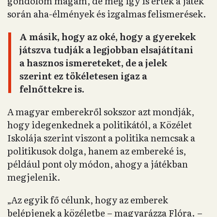
gondolom magam, de még így is értek a játék
során aha-élmények és izgalmas felismerések.
A másik, hogy az oké, hogy a gyerekek
játszva tudják a legjobban elsajátítani
a hasznos ismereteket, de a jelek
szerint ez tökéletesen igaz a
felnőttekre is.
A magyar emberekről sokszor azt mondják,
hogy idegenkednek a politikától, a Közélet
Iskolája szerint viszont a politika nemcsak a
politikusok dolga, hanem az embereké is,
például pont oly módon, ahogy a játékban
megjelenik.
„Az egyik fő célunk, hogy az emberek
belépjenek a közéletbe – magyarázza Flóra. –