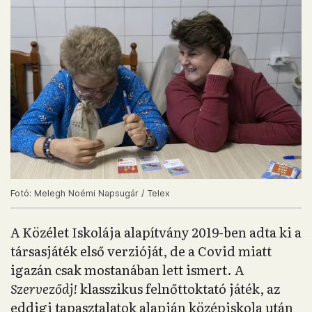
Fotó: Melegh Noémi Napsugár / Telex
A Közélet Iskolája alapítvány 2019-ben adta ki a
társasjáték első verzióját, de a Covid miatt
igazán csak mostanában lett ismert. A
Szerveződj!
klasszikus felnőttoktató játék, az
eddigi tapasztalatok alapján középiskola után