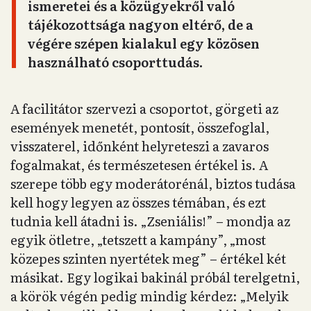
ismeretei és a közügyekről való
tájékozottsága nagyon eltérő, de a
végére szépen kialakul egy közösen
használható csoporttudás.
A facilitátor szervezi a csoportot, görgeti az
események menetét, pontosít, összefoglal,
visszaterel, időnként helyreteszi a zavaros
fogalmakat, és természetesen értékel is. A
szerepe több egy moderátorénál, biztos tudása
kell hogy legyen az összes témában, és ezt
tudnia kell átadni is. „Zseniális!” – mondja az
egyik ötletre, „tetszett a kampány”, „most
közepes szinten nyertétek meg” – értékel két
másikat. Egy logikai bakinál próbál terelgetni,
a körök végén pedig mindig kérdez: „Melyik