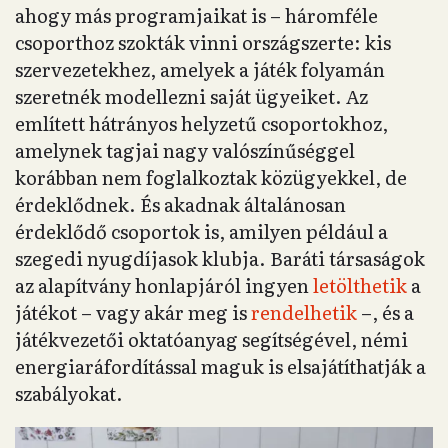
ahogy más programjaikat is – háromféle
csoporthoz szokták vinni országszerte: kis
szervezetekhez, amelyek a játék folyamán
szeretnék modellezni saját ügyeiket. Az
említett hátrányos helyzetű csoportokhoz,
amelynek tagjai nagy valószínűséggel
korábban nem foglalkoztak közügyekkel, de
érdeklődnek. És akadnak általánosan
érdeklődő csoportok is, amilyen például a
szegedi nyugdíjasok klubja. Baráti társaságok
az alapítvány honlapjáról ingyen
letölthetik
a
játékot – vagy akár meg is
rendelhetik
–, és a
játékvezetői oktatóanyag segítségével, némi
energiaráfordítással maguk is elsajátíthatják a
szabályokat.