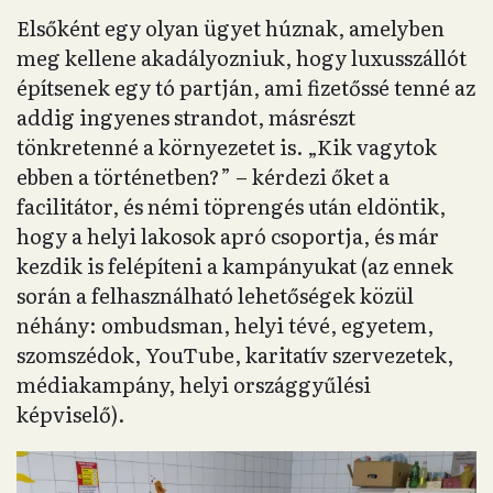
Elsőként egy olyan ügyet húznak, amelyben
meg kellene akadályozniuk, hogy luxusszállót
építsenek egy tó partján, ami fizetőssé tenné az
addig ingyenes strandot, másrészt
tönkretenné a környezetet is. „Kik vagytok
ebben a történetben?” – kérdezi őket a
facilitátor, és némi töprengés után eldöntik,
hogy a helyi lakosok apró csoportja, és már
kezdik is felépíteni a kampányukat (az ennek
során a felhasználható lehetőségek közül
néhány: ombudsman, helyi tévé, egyetem,
szomszédok, YouTube, karitatív szervezetek,
médiakampány, helyi országgyűlési
képviselő).