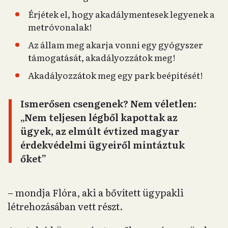
Érjétek el, hogy akadálymentesek legyenek a
metróvonalak!
Az állam meg akarja vonni egy gyógyszer
támogatását, akadályozzátok meg!
Akadályozzátok meg egy park beépítését!
Ismerősen csengenek? Nem véletlen:
„Nem teljesen légből kapottak az
ügyek, az elmúlt évtized magyar
érdekvédelmi ügyeiről mintáztuk
őket”
– mondja Flóra, aki a bővített ügypakli
létrehozásában vett részt.