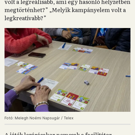
volt a legreálisabb, ami egy hasonló helyzetben
megtörténhet?” „Melyik kampányelem volt a
legkreatívabb?”
Fotó: Melegh Noémi Napsugár / Telex
A játék lezárásakor nemcsak a facilitátor,