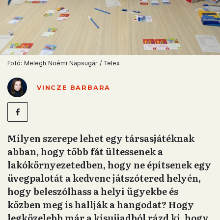
Fotó: Melegh Noémi Napsugár / Telex
VINCZE BARBARA
Milyen szerepe lehet egy társasjátéknak
abban, hogy több fát ültessenek a
lakókörnyezetedben, hogy ne építsenek egy
üvegpalotát a kedvenc játszótered helyén,
hogy beleszólhass a helyi ügyekbe és
közben meg is hallják a hangodat? Hogy
legközelebb már a kisujjadból rázd ki, hogy