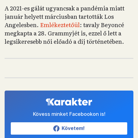
A 2021-es gálát ugyancsak a pandémia miatt
január helyett márciusban tartották Los
Angelesben.
Emlékeztetőül
: tavaly Beyoncé
megkapta a 28. Grammyjét is, ezzel ő lett a
legsikeresebb női előadó a díj történetében.
Kövess minket Facebookon is!
Követem!