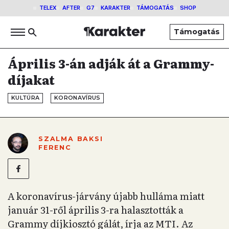
TELEX
AFTER
G7
KARAKTER
TÁMOGATÁS
SHOP
Támogatás
Április 3-án adják át a Grammy-
díjakat
KULTÚRA
KORONAVÍRUS
SZALMA BAKSI
FERENC
A koronavírus-járvány újabb hulláma miatt
január 31-ről április 3-ra halasztották a
Grammy díjkiosztó gálát, írja az MTI. Az