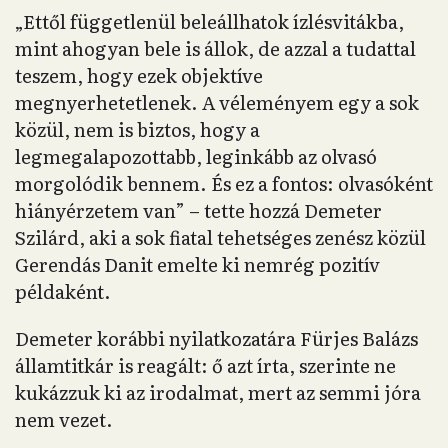
„Ettől függetlenül beleállhatok ízlésvitákba,
mint ahogyan bele is állok, de azzal a tudattal
teszem, hogy ezek objektíve
megnyerhetetlenek. A véleményem egy a sok
közül, nem is biztos, hogy a
legmegalapozottabb, leginkább az olvasó
morgolódik bennem. És ez a fontos: olvasóként
hiányérzetem van” – tette hozzá Demeter
Szilárd, aki a sok fiatal tehetséges zenész közül
Gerendás Danit emelte ki nemrég pozitív
példaként.
Demeter korábbi nyilatkozatára Fürjes Balázs
államtitkár is reagált: ő azt írta, szerinte ne
kukázzuk ki az irodalmat, mert az semmi jóra
nem vezet.