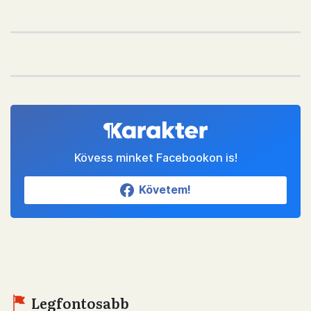
Kövess minket Facebookon is!
Követem!
Legfontosabb