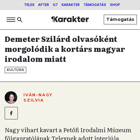
TELEX
AFTER
G7
KARAKTER
TÁMOGATÁS
SHOP
Támogatás
Demeter Szilárd olvasóként
morgolódik a kortárs magyar
irodalom miatt
KULTÚRA
IVÁN-NAGY
SZILVIA
Nagy vihart kavart a Petőfi Irodalmi Múzeum
főigazgatójának Telexnek adott interjúja,