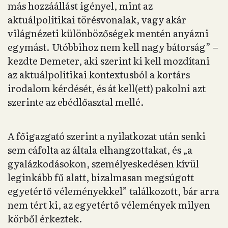
más hozzáállást igényel, mint az
aktuálpolitikai törésvonalak, vagy akár
világnézeti különbözőségek mentén anyázni
egymást. Utóbbihoz nem kell nagy bátorság” –
kezdte Demeter, aki szerint ki kell mozdítani
az aktuálpolitikai kontextusból a kortárs
irodalom kérdését, és át kell(ett) pakolni azt
szerinte az ebédlőasztal mellé.
A főigazgató szerint a nyilatkozat után senki
sem cáfolta az általa elhangzottakat, és „a
gyalázkodásokon, személyeskedésen kívül
leginkább fű alatt, bizalmasan megsúgott
egyetértő véleményekkel” találkozott, bár arra
nem tért ki, az egyetértő vélemények milyen
körből érkeztek.