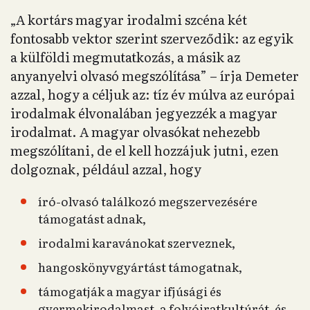
„A kortárs magyar irodalmi szcéna két
fontosabb vektor szerint szerveződik: az egyik
a külföldi megmutatkozás, a másik az
anyanyelvi olvasó megszólítása” – írja Demeter
azzal, hogy a céljuk az: tíz év múlva az európai
irodalmak élvonalában jegyezzék a magyar
irodalmat. A magyar olvasókat nehezebb
megszólítani, de el kell hozzájuk jutni, ezen
dolgoznak, például azzal, hogy
író-olvasó találkozó megszervezésére
támogatást adnak,
irodalmi karavánokat szerveznek,
hangoskönyvgyártást támogatnak,
támogatják a magyar ifjúsági és
gyermekirodalmast, a folyóiratkultúrát, és