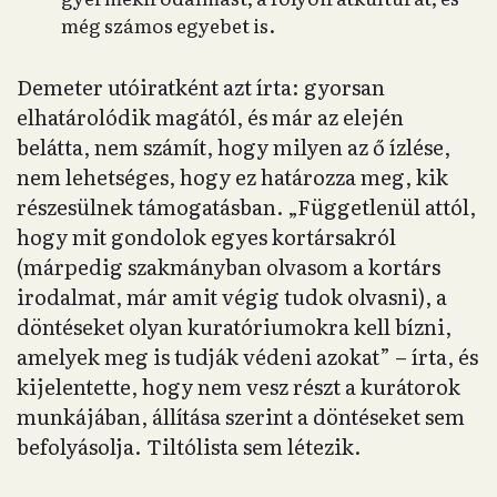
még számos egyebet is.
Demeter utóiratként azt írta: gyorsan
elhatárolódik magától, és már az elején
belátta, nem számít, hogy milyen az ő ízlése,
nem lehetséges, hogy ez határozza meg, kik
részesülnek támogatásban. „Függetlenül attól,
hogy mit gondolok egyes kortársakról
(márpedig szakmányban olvasom a kortárs
irodalmat, már amit végig tudok olvasni), a
döntéseket olyan kuratóriumokra kell bízni,
amelyek meg is tudják védeni azokat” – írta, és
kijelentette, hogy nem vesz részt a kurátorok
munkájában, állítása szerint a döntéseket sem
befolyásolja. Tiltólista sem létezik.