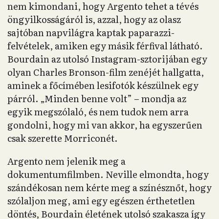
nem kimondani, hogy Argento tehet a tévés
öngyilkosságáról is, azzal, hogy az olasz
sajtóban napvilágra kaptak paparazzi-
felvételek, amiken egy másik férfival látható.
Bourdain az utolsó Instagram-sztorijában egy
olyan Charles Bronson-film zenéjét hallgatta,
aminek a főcímében lesifotók készülnek egy
párról. „Minden benne volt” – mondja az
egyik megszólaló, és nem tudok nem arra
gondolni, hogy mi van akkor, ha egyszerűen
csak szerette Morriconét.
Argento nem jelenik meg a
dokumentumfilmben. Neville elmondta, hogy
szándékosan nem kérte meg a színésznőt, hogy
szólaljon meg, ami egy egészen érthetetlen
döntés, Bourdain életének utolsó szakasza így