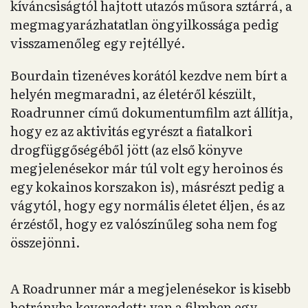
kíváncsiságtól hajtott utazós műsora sztárrá, a
megmagyarázhatatlan öngyilkossága pedig
visszamenőleg egy rejtéllyé.
Bourdain tizenéves korától kezdve nem bírt a
helyén megmaradni, az életéről készült,
Roadrunner című dokumentumfilm azt állítja,
hogy ez az aktivitás egyrészt a fiatalkori
drogfüggőségéből jött (az első könyve
megjelenésekor már túl volt egy heroinos és
egy kokainos korszakon is), másrészt pedig a
vágytól, hogy egy normális életet éljen, és az
érzéstől, hogy ez valószínűleg soha nem fog
összejönni.
A Roadrunner már a megjelenésekor is kisebb
botrányba keveredett: van a filmben egy