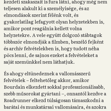
kezdeti szakaszait is fura látni, ahogy még nem
teljesen alakult ki a személyisége, és az
elmondások szerint félénk volt, és
gyakorlatilag lefagyott olyan helyzetekben is,
amikor pont reagálnia kellett volna
helyzetekre. A vele együtt dolgozó stábtagok
többször elmondják a filmben, beszélő fejként
és archív felvételekben is, hogy tudott néha
pöcs lenni, de sajnos ezeket a felvételeket a
saját szemünkkel nem láthatjuk.
És ahogy eltünedeznek a vallomásszerű
felvételek – feltehetőleg akkor, amikor
Bourdain elkezdett sokkal professzionálisabb,
szebb műsorokat gyártani –, onnantól kezdve a
Roadrunner elkezd túlságosan támaszkodni a
barátai és munkatársai vallomásaira, és azokra