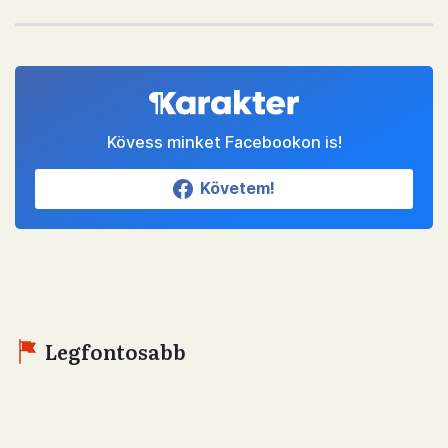
Kövess minket Facebookon is!
Követem!
Legfontosabb