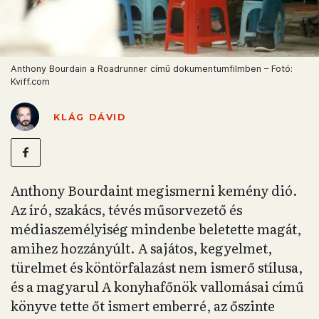
Anthony Bourdain a Roadrunner című dokumentumfilmben – Fotó:
Kviff.com
KLÁG DÁVID
Anthony Bourdaint megismerni kemény dió.
Az író, szakács, tévés műsorvezető és
médiaszemélyiség mindenbe beletette magát,
amihez hozzányúlt. A sajátos, kegyelmet,
türelmet és köntörfalazást nem ismerő stílusa,
és a magyarul A konyhafőnök vallomásai című
könyve tette őt ismert emberré, az őszinte