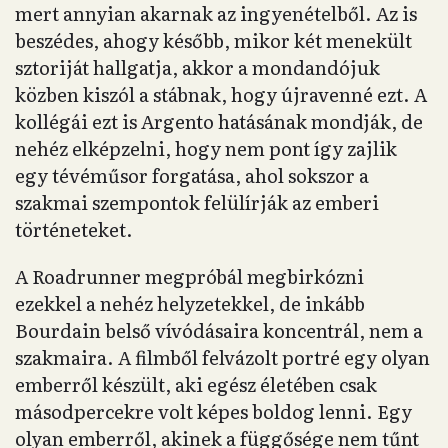
mert annyian akarnak az ingyenételből. Az is
beszédes, ahogy később, mikor két menekült
sztoriját hallgatja, akkor a mondandójuk
közben kiszól a stábnak, hogy újravenné ezt. A
kollégái ezt is Argento hatásának mondják, de
nehéz elképzelni, hogy nem pont így zajlik
egy tévéműsor forgatása, ahol sokszor a
szakmai szempontok felülírják az emberi
történeteket.
A Roadrunner megpróbál megbirkózni
ezekkel a nehéz helyzetekkel, de inkább
Bourdain belső vívódásaira koncentrál, nem a
szakmaira. A filmből felvázolt portré egy olyan
emberről készült, aki egész életében csak
másodpercekre volt képes boldog lenni. Egy
olyan emberről, akinek a függősége nem tűnt