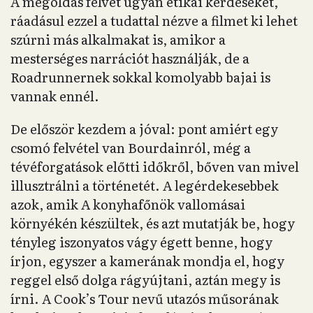
A megoldás felvet ugyan etikai kérdéseket,
ráadásul ezzel a tudattal nézve a filmet ki lehet
szúrni más alkalmakat is, amikor a
mesterséges narrációt használják, de a
Roadrunnernek sokkal komolyabb bajai is
vannak ennél.
De először kezdem a jóval: pont amiért egy
csomó felvétel van Bourdainról, még a
tévéforgatások előtti időkről, bőven van mivel
illusztrálni a történetét. A legérdekesebbek
azok, amik A konyhafőnök vallomásai
környékén készültek, és azt mutatják be, hogy
tényleg iszonyatos vágy égett benne, hogy
írjon, egyszer a kamerának mondja el, hogy
reggel első dolga rágyújtani, aztán megy is
írni. A Cook’s Tour nevű utazós műsorának