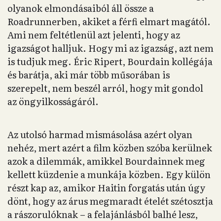
olyanok elmondásaiból áll össze a
Roadrunnerben, akiket a férfi elmart magától.
Ami nem feltétlenül azt jelenti, hogy az
igazságot halljuk. Hogy mi az igazság, azt nem
is tudjuk meg. Éric Ripert, Bourdain kollégája
és barátja, aki már több műsorában is
szerepelt, nem beszél arról, hogy mit gondol
az öngyilkosságáról.
Az utolsó harmad mismásolása azért olyan
nehéz, mert azért a film közben szóba kerülnek
azok a dilemmák, amikkel Bourdainnek meg
kellett küzdenie a munkája közben. Egy külön
részt kap az, amikor Haitin forgatás után úgy
dönt, hogy az árus megmaradt ételét szétosztja
a rászorulóknak – a felajánlásból balhé lesz,